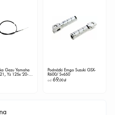
inka Gazu Yamaha
Podnóżki Emgo Suzuki GSX-
'21, Yz 125x '20-
R600/ Sv650
 '06-'22, Yz 250x
69
od
,00
zł
na