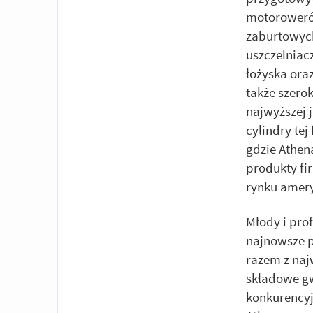
motorowerów
zaburtowych
uszczelniacz
łożyska ora
także szero
najwyższej 
cylindry te
gdzie Athen
produkty fi
rynku amer
Młody i prof
najnowsze p
razem z naj
składowe gw
konkurency