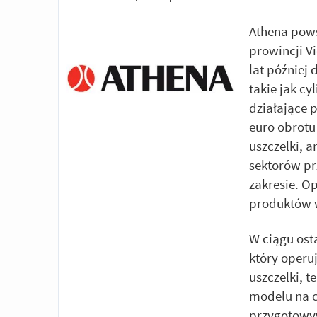
Athena pows
prowincji V
lat później
takie jak cy
działające 
euro obrotu
uszczelki, 
sektorów p
zakresie. O
produktów 
W ciągu osta
który operu
uszczelki, t
modelu na c
przygotowy