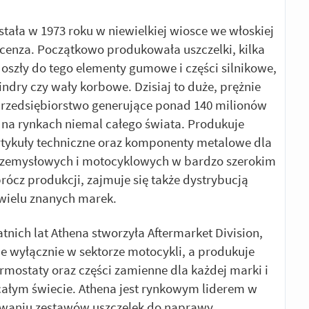
tała w 1973 roku w niewielkiej wiosce we włoskiej
icenza. Początkowo produkowała uszczelki, kilka
 doszły do tego elementy gumowe i części silnikowe,
lindry czy wały korbowe. Dzisiaj to duże, prężnie
przedsiębiorstwo generujące ponad 140 milionów
 na rynkach niemal całego świata. Produkuje
artykuły techniczne oraz komponenty metalowe dla
rzemysłowych i motocyklowych w bardzo szerokim
prócz produkcji, zajmuje się także dystrybucją
wielu znanych marek.
tnich lat Athena stworzyła Aftermarket Division,
je wyłącznie w sektorze motocykli, a produkuje
ermostaty oraz części zamienne dla każdej marki i
ałym świecie. Athena jest rynkowym liderem w
waniu zestawów uszczelek do naprawy