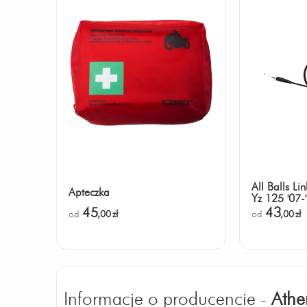
All Balls L
Apteczka
Yz 125 '07-
'22, Yz 250
45
43
od
,00
zł
od
,00
zł
'16-'22
Informacje o producencie -
Athe