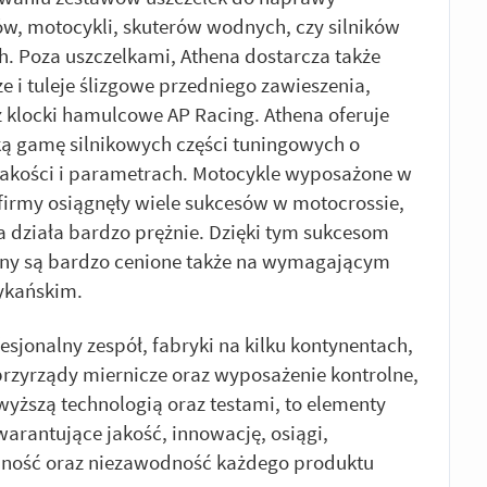
, motocykli, skuterów wodnych, czy silników
. Poza uszczelkami, Athena dostarcza także
e i tuleje ślizgowe przedniego zawieszenia,
z klocki hamulcowe AP Racing. Athena oferuje
ką gamę silnikowych części tuningowych o
jakości i parametrach. Motocykle wyposażone w
j firmy osiągnęły wiele sukcesów w motocrossie,
a działa bardzo prężnie. Dzięki tym sukcesom
rny są bardzo cenione także na wymagającym
ykańskim.
esjonalny zespół, fabryki na kilku kontynentach,
rzyrządy miernicze oraz wyposażenie kontrolne,
wyższą technologią oraz testami, to elementy
arantujące jakość, innowację, osiągi,
jność oraz niezawodność każdego produktu