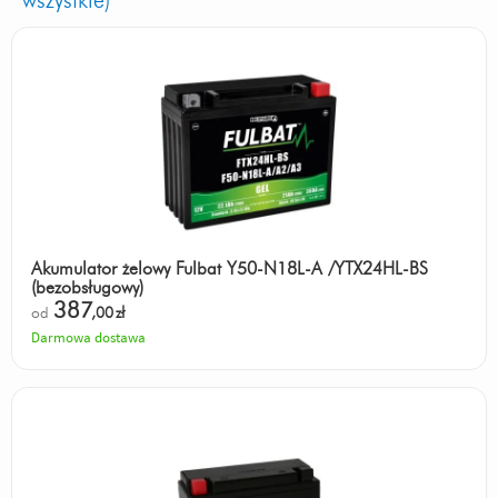
wszystkie)
Akumulator żelowy Fulbat Y50-N18L-A /YTX24HL-BS
(bezobsługowy)
387
od
,00
zł
Darmowa dostawa