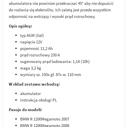
akumulatora nie powinien przekraczać 45° aby nie dopuścić
do rozlania się elektrolitu. Ich zaletą jest przede wszystkim
odporność na wstrząsy i wysoki prąd rozruchowy.
Opis ogólny:
typ AGM (Gel)
napięcie 12V
pojemność 11,2 Ah
prąd rozruchowy 230 A
sugerowany prąd ładowania: 1,1A (10h)
waga 3,2 kg
wymiary sz. 150x gł. 87x w. 110 mm
W skład zestawu wchodzą:
akumulator
instrukcja obsługi PL
Pasuje do modeli:
BMW R 1200Megamoto 2007
BMW R 1200Megamoto 2008