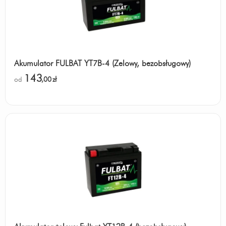
Akumulator FULBAT YT7B-4 (Żelowy, bezobsługowy)
143
od
,00
zł