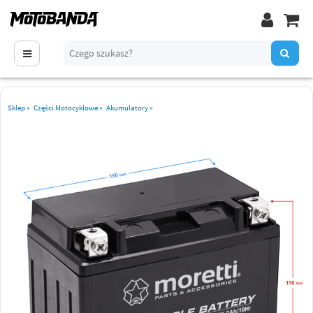
Sklep
»
Części Motocyklowe
»
Akumulatory
»