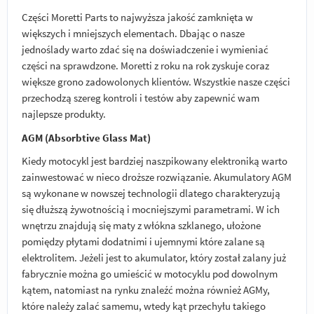
Części Moretti Parts to najwyższa jakość zamknięta w
większych i mniejszych elementach. Dbając o nasze
jednoślady warto zdać się na doświadczenie i wymieniać
części na sprawdzone. Moretti z roku na rok zyskuje coraz
większe grono zadowolonych klientów. Wszystkie nasze części
przechodzą szereg kontroli i testów aby zapewnić wam
najlepsze produkty.
AGM (Absorbtive Glass Mat)
Kiedy motocykl jest bardziej naszpikowany elektroniką warto
zainwestować w nieco droższe rozwiązanie. Akumulatory AGM
są wykonane w nowszej technologii dlatego charakteryzują
się dłuższą żywotnością i mocniejszymi parametrami. W ich
wnętrzu znajdują się maty z włókna szklanego, ułożone
pomiędzy płytami dodatnimi i ujemnymi które zalane są
elektrolitem. Jeżeli jest to akumulator, który został zalany już
fabrycznie można go umieścić w motocyklu pod dowolnym
kątem, natomiast na rynku znaleźć można również AGMy,
które należy zalać samemu, wtedy kąt przechyłu takiego