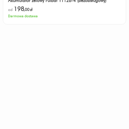
Akumulator żelowy Fulbat YT12B-4 (bezobsługowy)
198
od
,00
zł
Darmowa dostawa