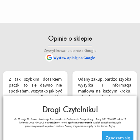
Opinie o sklepie
Zweryfikowane opinie z Google
Wystaw opinię na Google
Z tak szybkim dotarciem
Udany zakup, bardzo szybka
paczki to się dawno nie
wysyłka i informacja
spotkałem. Wszystko jak być
mailowa na każdym kroku,
powinno, przesyłka szybko
od zakupu do dostarczenia
wysłana, jest feedback o
paczki przez kuriera -
tym co się z paczką dzieje,
Drogi Czytelniku!
Polecam
towar dotarł dobrze
Andrzej
Od 25 maja 2018 roku obowiązuje Rozporządzenie Parlamentu Europejskiego i Rady (UE) 2016/679 z dnia 27
zapakowany i zgodny z
kwietnia 2016 r (RODO). Potrzebujemy Twojej zgody na przetwarzanie Twoich danych osobowych
Szymichowski
zamówieniem.
przechowywanych w plikach cookies. Poniżej znajdziesz szczegóły na ten temat.
Czytaj
Organizacyjnie chłopaki
Zgadzam się
mają to ogarnięte :)