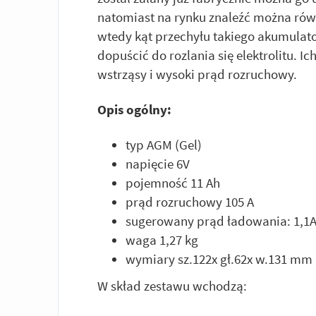
natomiast na rynku znaleźć można ró
wtedy kąt przechyłu takiego akumulato
dopuścić do rozlania się elektrolitu. I
wstrząsy i wysoki prąd rozruchowy.
Opis ogólny:
typ AGM (Gel)
napięcie 6V
pojemność 11 Ah
prąd rozruchowy 105 A
sugerowany prąd ładowania: 1,1A,
waga 1,27 kg
wymiary sz.122x gł.62x w.131 mm
W skład zestawu wchodzą: