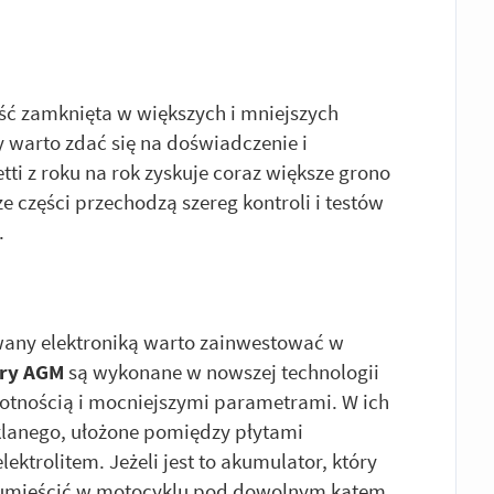
ść zamknięta w większych i mniejszych
 warto zdać się na doświadczenie i
ti z roku na rok zyskuje coraz większe grono
 części przechodzą szereg kontroli i testów
.
owany elektroniką warto zainwestować w
ry AGM
są wykonane w nowszej technologii
wotnością i mocniejszymi parametrami. W ich
klanego, ułożone pomiędzy płytami
ektrolitem. Jeżeli jest to akumulator, który
o umieścić w motocyklu pod dowolnym kątem,