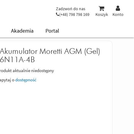
Zadzwoń do nas
(+48) 798 798 169
Koszyk
Konto
Akademia
Portal
Akumulator Moretti AGM (Gel)
6N11A-4B
rodukt aktualnie niedostępny
apytaj o
dostępność