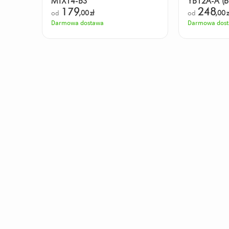
MTX14-BS
YB12A-A (b
179
248
od
,00
zł
od
,00
z
Darmowa dostawa
Darmowa dos