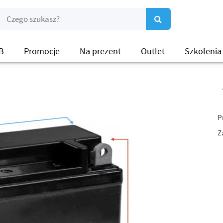
B
Promocje
Na prezent
Outlet
Szkolenia
P
Z