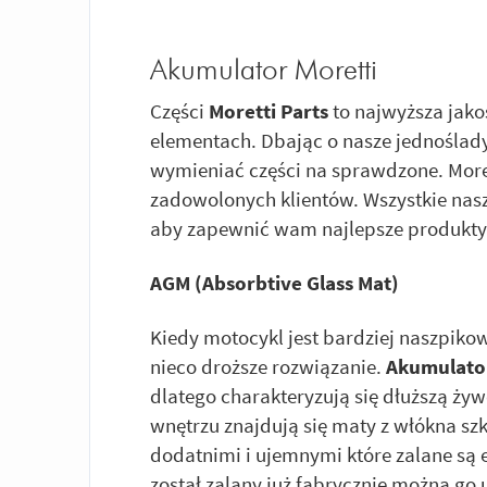
Akumulator Moretti
Części
Moretti Parts
to najwyższa jako
elementach. Dbając o nasze jednoślady
wymieniać części na sprawdzone. Moret
zadowolonych klientów. Wszystkie nasze
aby zapewnić wam najlepsze produkty
AGM (Absorbtive Glass Mat)
Kiedy motocykl jest bardziej naszpik
nieco droższe rozwiązanie.
Akumulato
dlatego charakteryzują się dłuższą ży
wnętrzu znajdują się maty z włókna sz
dodatnimi i ujemnymi które zalane są el
został zalany już fabrycznie można g