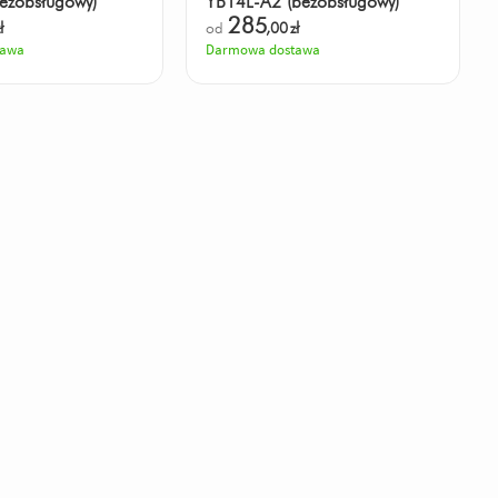
ezobsługowy)
YB14L-A2 (bezobsługowy)
285
ł
od
,00
zł
tawa
Darmowa dostawa