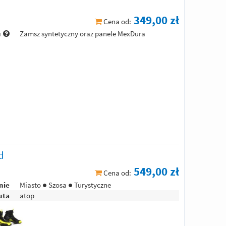
349,00 zł
Cena od:
u
Zamsz syntetyczny oraz panele MexDura
d
549,00 zł
Cena od:
nie
Miasto ● Szosa ● Turystyczne
uta
atop