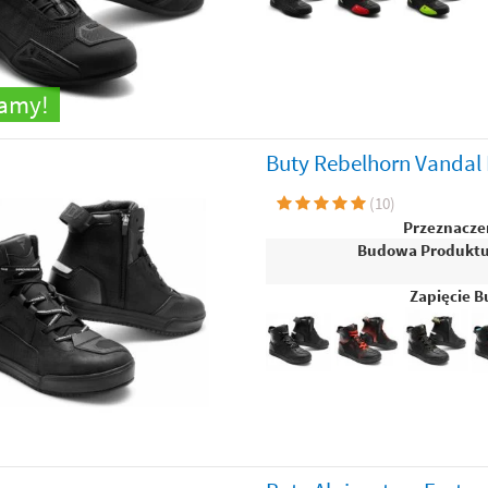
camy!
Buty Rebelhorn Vandal 
(
10
)
Przeznacze
Budowa Produkt
Zapięcie B