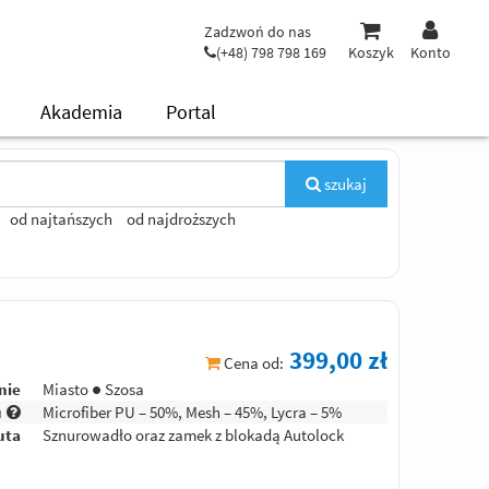
Zadzwoń do nas
(+48) 798 798 169
Koszyk
Konto
Akademia
Portal
szukaj
od najtańszych
od najdroższych
399,00 zł
Cena od:
nie
Miasto ● Szosa
u
Microfiber PU – 50%, Mesh – 45%, Lycra – 5%
uta
Sznurowadło oraz zamek z blokadą Autolock