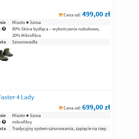
499,00 zł
Cena od:
nie
Miasto ● Szosa
u
80% Skóra bydlęca – wykończenie nubukowe,
20% Mikrofibra
uta
Sznurowadła
 Faster-4 Lady
699,00 zł
Cena od:
nie
Miasto ● Szosa
u
mikrofibry
uta
Tradycyjny system sznurowania, zapięcie na rzep