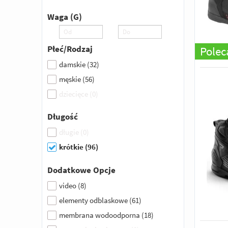
Waga (g)
Płeć/Rodzaj
Pole
damskie
(
32
)
męskie
(
56
)
dziecięce
(
0
)
Długość
długie
(
0
)
krótkie
(
96
)
Dodatkowe Opcje
video
(
8
)
elementy odblaskowe
(
61
)
membrana wodoodporna
(
18
)