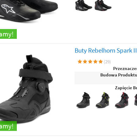
camy!
Buty Rebelhorn Spark I
(
29
)
Przeznacze
Budowa Produkt
Zapięcie B
camy!