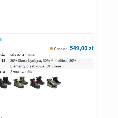
II
549,00 zł
Cena od:
nie
Miasto ● Szosa
u
30% Skóra bydlęca, 30% Mikrofibra, 30%
Elementy plastikowe, 10% inne
uta
Sznurowadła