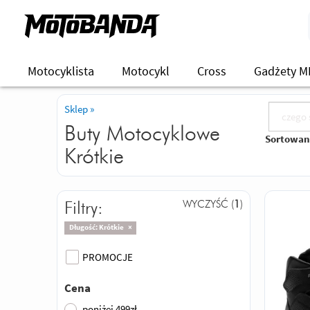
Motocyklista
Motocykl
Cross
Gadżety M
Sklep
»
Buty Motocyklowe
Sortowan
Krótkie
WYCZYŚĆ (
1
)
Filtry:
Długość: Krótkie
×
PROMOCJE
Cena
poniżej 499zł