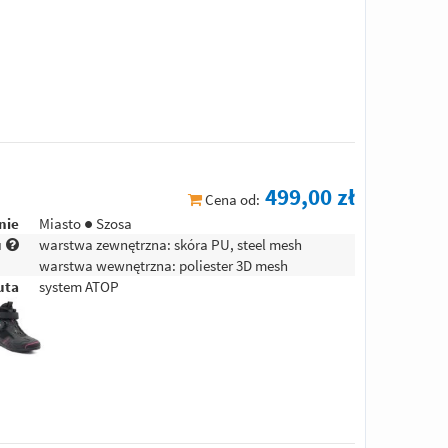
I
499,00 zł
Cena od:
nie
Miasto ● Szosa
u
warstwa zewnętrzna: skóra PU, steel mesh
warstwa wewnętrzna: poliester 3D mesh
uta
system ATOP