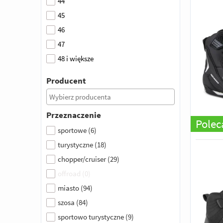
44
45
46
47
48 i większe
Producent
Przeznaczenie
Pole
sportowe
(
6
)
turystyczne
(
18
)
chopper/cruiser
(
29
)
offroad
(
0
)
miasto
(
94
)
szosa
(
84
)
sportowo turystyczne
(
9
)