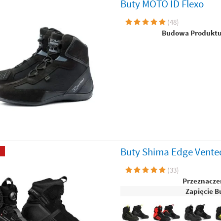
Buty MOTO ID Flexo
(
48
)
Budowa Produkt
Buty Shima Edge Vente
(
33
)
Przeznacze
Zapięcie B