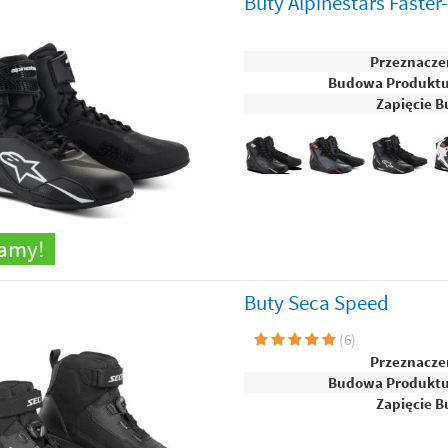
Buty Alpinestars Faster
Przeznacze
Budowa Produkt
Zapięcie B
camy!
Buty Seca Speed
(
6
)
Przeznacze
Budowa Produkt
Zapięcie B