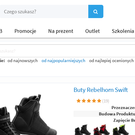
B
Promocje
Na prezent
Outlet
Szkolenia
ie:
od najnowszych
od najpopularniejszych
od najlepiej ocenionych
Buty Rebelhorn Swift
(
19
)
Przeznacze
Budowa Produkt
Zapięcie B