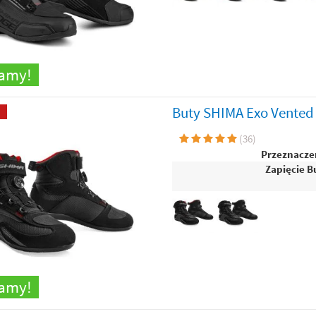
camy!
Buty SHIMA Exo Vented
(
36
)
Przeznacze
Zapięcie B
camy!