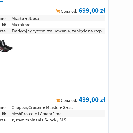
-4
699,00 zł
Cena od:
nie
Miasto ● Szosa
u
Microfibre
uta
Tradycyjny system sznurowania, zapięcie na rzep
499,00 zł
Cena od:
nie
Chopper/Cruiser ● Miasto ● Szosa
u
MeshProtecto i AmaraFibre
uta
system zapinania S-lock / SLS