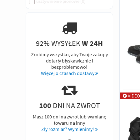
usztywnienie pionowe
(
0
)
92% WYSYŁEK
W 24H
Zrobimy wszystko, aby Twoje zakupy
dotarły błyskawicznie i
bezproblemowo!
Więcej o czasach dostawy
VIDEO
100
DNI NA ZWROT
Masz 100 dni na zwrot lub wymianę
towaru na inny
Zły rozmiar? Wymienimy!