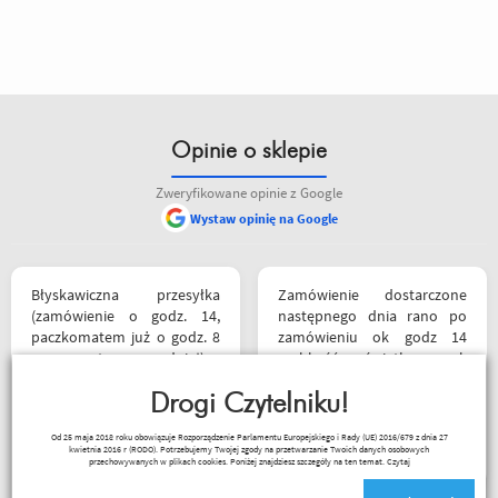
Opinie o sklepie
Zweryfikowane opinie z Google
Wystaw opinię na Google
Błyskawiczna przesyłka
Zamówienie dostarczone
(zamówienie o godz. 14,
następnego dnia rano po
paczkomatem już o godz. 8
zamówieniu ok godz 14
rano następnego dnia!) ,
szybkość światła szok
paczka zapakowana
koszulka mająca być
schludnie i estetycznie, tak
Drogi Czytelniku!
prezentem rewelacyjna
samo kurtka, która była
wszystko na plus mam
Magi
Od 25 maja 2018 roku obowiązuje Rozporządzenie Parlamentu Europejskiego i Rady (UE) 2016/679 z dnia 27
prezentem urodzinowym,
nadzieję że następne zakupy
kwietnia 2016 r (RODO). Potrzebujemy Twojej zgody na przetwarzanie Twoich danych osobowych
więc nawet nie było
już będą osobiście ❤️
przechowywanych w plikach cookies. Poniżej znajdziesz szczegóły na ten temat.
Czytaj
potrzeby szukania