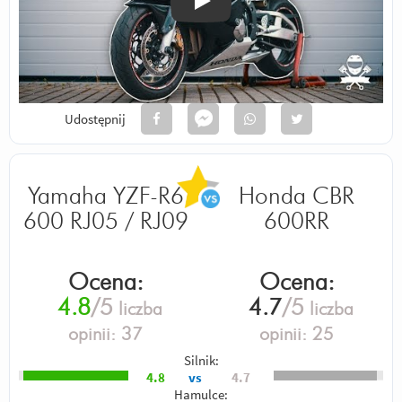
Odtwórz
Udostępnij
Yamaha YZF-R6
Honda CBR
600 RJ05 / RJ09
600RR
Ocena:
Ocena:
4.8
/5
4.7
/5
liczba
liczba
opinii:
37
opinii:
25
Silnik:
4.8
vs
4.7
Hamulce: