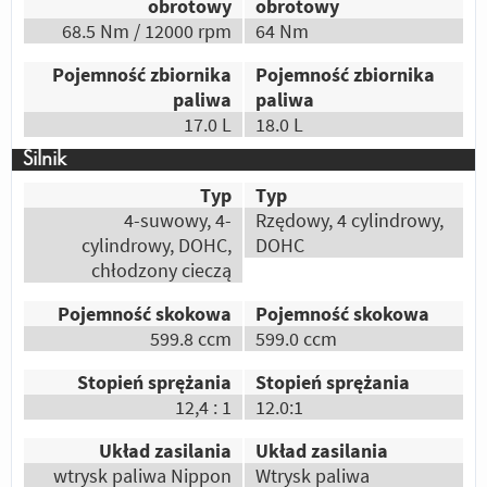
obrotowy
obrotowy
Robi to co ma robić, czyli halas i znika za
68.5 Nm / 12000 rpm
64 Nm
zakrętem a honda jadąc za nią płacze i
lamentuje zaaaczeekaaj...
Pojemność zbiornika
Pojemność zbiornika
paliwa
paliwa
Odpowiedz
|
Przydatna (
0
)
|
Nieprzydatna (
1
)
17.0 L
18.0 L
Autor:
Wojtas
r6 prowadzi się najlepiej naj pewniej i wo
Silnik
gule naj.... I nikt mi nie wmówi ze rr ma
Typ
Typ
wygodniejszą pozycje za kierownicą
4-suwowy, 4-
Rzędowy, 4 cylindrowy,
cylindrowy, DOHC,
DOHC
Odpowiedz
|
Przydatna (
0
)
|
Nieprzydatna (
1
)
chłodzony cieczą
Autor:
Tryciu
Wysokie obroty, piękny motocykl i
Pojemność skokowa
Pojemność skokowa
niezawodność.
599.8 ccm
599.0 ccm
Odpowiedz
|
Przydatna (
0
)
|
Nieprzydatna (
1
)
Stopień sprężania
Stopień sprężania
Autor:
Dźejson
12,4 : 1
12.0:1
Wygląd, osiągi no i jest trochę większa ;)
Układ zasilania
Układ zasilania
Odpowiedz
|
Przydatna (
0
)
|
Nieprzydatna (
1
)
wtrysk paliwa Nippon
Wtrysk paliwa