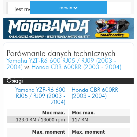
rozwiń
jest moc
Odpowiedz
|
Przydatna (
0
)
|
Nieprzydatna (
0
)
Autor:
Marian
Bo to Yamaha
Odpowiedz
|
Przydatna (
1
)
|
Nieprzydatna (
2
)
Porównanie danych technicznych
Autor:
AlexR6
Yamaha YZF-R6 600 RJ05 / RJ09 (2003 -
charakterystyka silnika, design,
2004)
vs
Honda CBR 600RR (2003 - 2004)
bezawaryjność. Moc na wysokich obrotach..
yamaha, marka sama w sobie
Osiągi
Odpowiedz
|
Przydatna (
0
)
|
Nieprzydatna (
1
)
Yamaha YZF-R6 600
Honda CBR 600RR
Autor:
Kaill
RJ05 / RJ09 (2003 -
(2003 - 2004)
2004)
Silnik chetniej wkreca sie na obroty bo
Moc max.
Moc max.
wyglad to sprawa indywidualna ...Pozdro
123.0 KM / 13000 rpm
117 KM
Odpowiedz
|
Przydatna (
0
)
|
Nieprzydatna (
1
)
Autor:
Alano R6
Max. moment
Max. moment