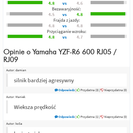
4.8
vs
4.6
Bezawaryjność:
4.5
vs
4.8
Frajda z jazdy:
4.8
vs
4.8
Przyciąganie wzroku:
4.8
vs
4.7
Opinie o
Yamaha YZF-R6 600 RJ05 /
RJ09
Autor:
damian
silnik bardziej agresywny
Odpowiedz
|
Przydatna (
3
)
|
Nieprzydatna (
0
)
Autor:
Maniek
Wieksza prędkość
Odpowiedz
|
Przydatna (
1
)
|
Nieprzydatna (
0
)
Autor:
koSa