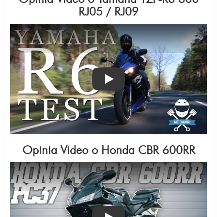
RJ05 / RJ09
Odtwórz
Opinia Video o
Honda CBR 600RR