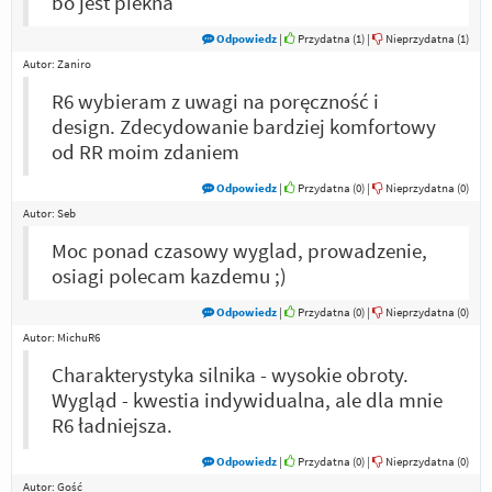
bo jest piekna
Odpowiedz
|
Przydatna (
1
)
|
Nieprzydatna (
1
)
Autor:
Zaniro
R6 wybieram z uwagi na poręczność i
design. Zdecydowanie bardziej komfortowy
od RR moim zdaniem
Odpowiedz
|
Przydatna (
0
)
|
Nieprzydatna (
0
)
Autor:
Seb
Moc ponad czasowy wyglad, prowadzenie,
osiagi polecam kazdemu ;)
Odpowiedz
|
Przydatna (
0
)
|
Nieprzydatna (
0
)
Autor:
MichuR6
Charakterystyka silnika - wysokie obroty.
Wygląd - kwestia indywidualna, ale dla mnie
R6 ładniejsza.
Odpowiedz
|
Przydatna (
0
)
|
Nieprzydatna (
0
)
Autor:
Gość