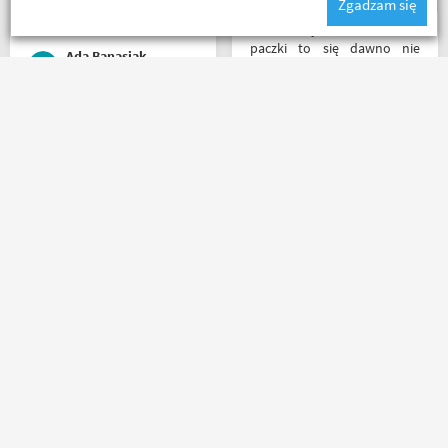
Zgadzam się
okazjonalnego opakowania.
Zdecydowanie polecam i na
Z tak szybkim dotarciem
pewno wrócę do
paczki to się dawno nie
Ada Banasiak
Motobandy na kolejne
spotkałem. Wszystko jak być
zakupy :)
powinno, przesyłka szybko
wysłana, jest feedback o
tym co się z paczką dzieje,
Rzetelni w tym co robią. p.s.
towar dotarł dobrze
super, że nie tylko testujecie,
zapakowany i zgodny z
ale i handlujecie... opisy
zamówieniem.
towaru, szybka wysyłka...
Organizacyjnie chłopaki
profesjonalnie. O testach
mają to ogarnięte :)
motocykli nie wspomnę.
Dzięki.
Ryszard Krysz
Nikodem Wolski
Masz pytania?
Zadzwoń lub napisz do nas
(+48) 798 798 169
sklep@motobanda.pl