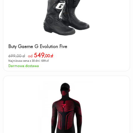
bezawaryjny
Odpowiedz
|
Przydatna (
1
)
|
Nieprzydatna (
0
)
Autor:
Buchu
Marka, prowadzenie, niezawodność.
Odpowiedz
|
Przydatna (
0
)
|
Nieprzydatna (
0
)
Buty Gaerne G Evolution Five
Autor:
Czaro
549
699,00 zł
od
,00
zł
lepsza
Najniższa cena z 30 dni: 699 zł
Darmowa dostawa
Odpowiedz
|
Przydatna (
0
)
|
Nieprzydatna (
0
)
Autor:
Kubek
Jest piękna <3
Odpowiedz
|
Przydatna (
0
)
|
Nieprzydatna (
1
)
Autor:
ja96
Układ wydechowy ;)
Odpowiedz
|
Przydatna (
0
)
|
Nieprzydatna (
1
)
Autor:
Einstein