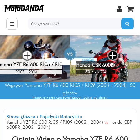
+
+
54%
46%
maha YZF-R6 600 RJ05 / RJ09
Honda CBR 600RR
2003 - 2004
2003 - 2004
Wygrywa
Yamaha YZF-R6 600 RJ05 / RJ09 (2003 - 2004)
: 50
głosów
Przegrywa
Honda CBR 600RR (2003 - 2004)
: 43 głosów
Strona główna
»
Pojedynki Motocykli
»
Yamaha YZF-R6 600 RJ05 / RJ09 (2003 - 2004)
vs
Honda CBR
600RR (2003 - 2004)
Opinia Video o
Yamaha YZF-R6 600