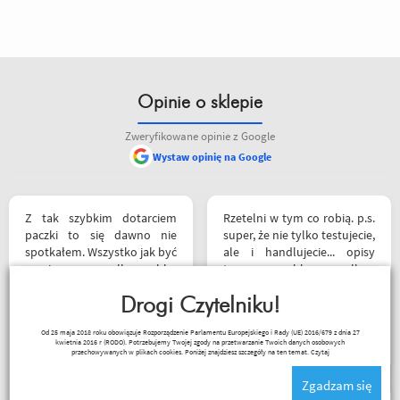
Opinie o sklepie
Zweryfikowane opinie z Google
Wystaw opinię na Google
Z tak szybkim dotarciem
Rzetelni w tym co robią. p.s.
paczki to się dawno nie
super, że nie tylko testujecie,
spotkałem. Wszystko jak być
ale i handlujecie... opisy
powinno, przesyłka szybko
towaru, szybka wysyłka...
wysłana, jest feedback o
profesjonalnie. O testach
tym co się z paczką dzieje,
Drogi Czytelniku!
motocykli nie wspomnę.
towar dotarł dobrze
Dzięki.
Ryszard Krysz
Od 25 maja 2018 roku obowiązuje Rozporządzenie Parlamentu Europejskiego i Rady (UE) 2016/679 z dnia 27
zapakowany i zgodny z
kwietnia 2016 r (RODO). Potrzebujemy Twojej zgody na przetwarzanie Twoich danych osobowych
zamówieniem.
przechowywanych w plikach cookies. Poniżej znajdziesz szczegóły na ten temat.
Czytaj
Organizacyjnie chłopaki
Zgadzam się
mają to ogarnięte :)