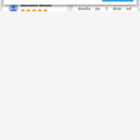
Przesyłka bez zarzutu
Nikodem Wolski
doszła po 1 dniu od
nadania. Bardzo szybka i
sprawna realizacja.
Jakościowo produkty są
Jedyny minus że przez
świetne. Rzetelna firma, z
Poczte przesyłka idzie
której będę korzystał i
zdecydowanie za długo. A
wspierał, ponieważ cała
oprócz tego pełen
ekipa robi niesamowita
profesjonalizm
robotę w motocyklowym
świecie :). Pozdrawiam !
marcin maj
Riko
Masz pytania?
Zadzwoń lub napisz do nas
(+48) 798 798 169
sklep@motobanda.pl