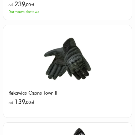
239
od
,00
zł
Darmowa dostawa
Rękawice Ozone Town II
139
od
,00
zł