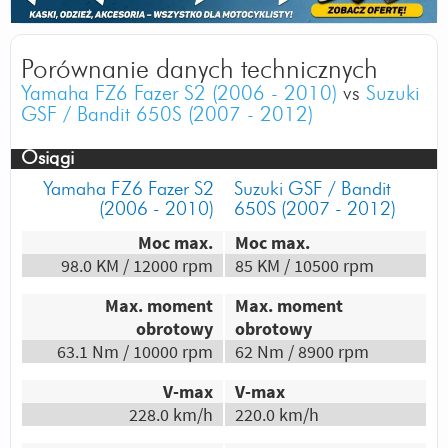
2017-09-02 14:00:05 | Autor: Gość
v-max 220 ? ciekawe bo mi wyszło
238km/h
Porównanie danych technicznych
Yamaha FZ6 Fazer S2 (2006 - 2010)
vs
Suzuki
2017-09-04 18:12:40 | Autor: 5ttt
GSF / Bandit 650S (2007 - 2012)
mi na gsf 650N 248khm
Osiągi
Autor:
Master5k
Yamaha FZ6 Fazer S2
Suzuki GSF / Bandit
Lepsze materiały z których jest wykonany.
(2006 - 2010)
650S (2007 - 2012)
Wydechy mu nie rdzewieją jak w chińskim
Moc max.
Moc max.
skuterze.
98.0 KM / 12000 rpm
85 KM / 10500 rpm
Odpowiedz
|
Przydatna (
3
)
|
Nieprzydatna (
0
)
Max. moment
Max. moment
Autor:
Skutek
obrotowy
obrotowy
Albo suzuki albo śmierć ;)
63.1 Nm / 10000 rpm
62 Nm / 8900 rpm
Odpowiedz
|
Przydatna (
2
)
|
Nieprzydatna (
0
)
V-max
V-max
Autor:
Marcin
228.0 km/h
220.0 km/h
Suzi ???? I już