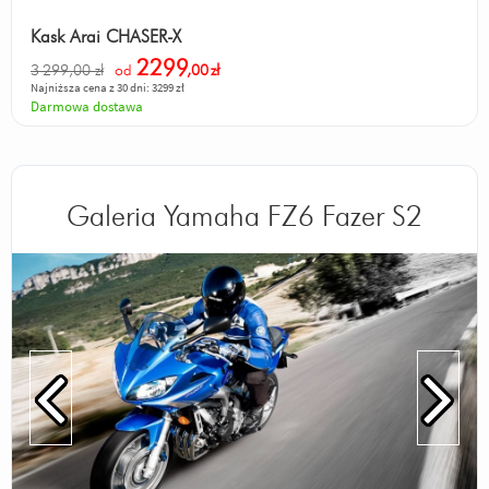
Kask Arai CHASER-X
2299
3 299,00 zł
od
,00
zł
Najniższa cena z 30 dni: 3299 zł
Darmowa dostawa
Galeria Yamaha FZ6 Fazer S2