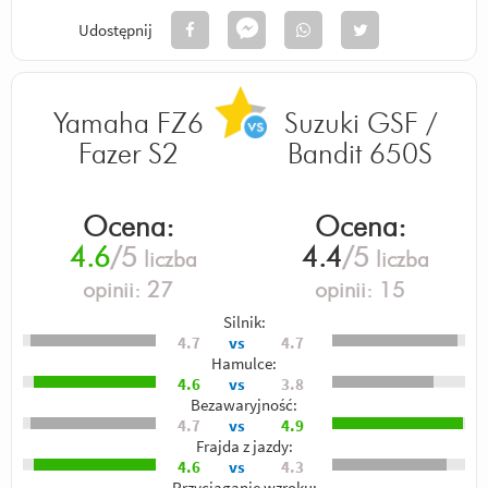
Udostępnij
Yamaha FZ6
Suzuki GSF /
Fazer S2
Bandit 650S
Ocena:
Ocena:
4.6
/5
4.4
/5
liczba
liczba
opinii:
27
opinii:
15
Silnik:
4.7
vs
4.7
Hamulce:
4.6
vs
3.8
Bezawaryjność:
4.7
vs
4.9
Frajda z jazdy:
4.6
vs
4.3
Przyciąganie wzroku: