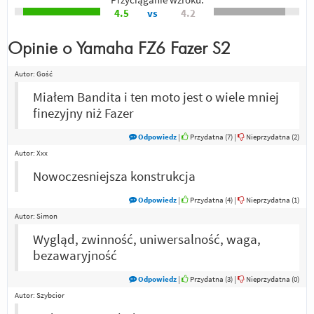
4.5
vs
4.2
Opinie o
Yamaha FZ6 Fazer S2
Autor:
Gość
Miałem Bandita i ten moto jest o wiele mniej
finezyjny niż Fazer
Odpowiedz
|
Przydatna (
7
)
|
Nieprzydatna (
2
)
Autor:
Xxx
Nowoczesniejsza konstrukcja
Odpowiedz
|
Przydatna (
4
)
|
Nieprzydatna (
1
)
Autor:
Simon
Wygląd, zwinność, uniwersalność, waga,
bezawaryjność
Odpowiedz
|
Przydatna (
3
)
|
Nieprzydatna (
0
)
Autor:
Szybcior