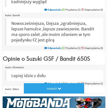
Ładniejszy wygląd
Odpowiedz
|
Przydatna (
2
)
|
Nieprzydatna (
0
)
Autor:
Daniel
Nowocześniejsza, lżejsza ,zgrabniejsza,
lepsze hamulce ,lepsze zawieszenie. Bandit
ma sporo zalet ,ale moim zdaniem w tym
pojedynku FZ jest górą
Odpowiedz
|
Przydatna (
2
)
|
Nieprzydatna (
0
)
Opinie o
Suzuki GSF / Bandit 650S
Autor:
Klimenton
Lepiej idzie z dołu
Odpowiedz
|
Przydatna (
6
)
|
Nieprzydatna (
1
)
rozwiń
Autor:
Żeton
Pancerny prostak. Niedozaje*ania
Odpowiedz
|
Przydatna (
4
)
|
Nieprzydatna (
1
)