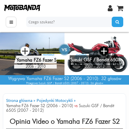
+
+
55%
45%
Suzuki GSF / Bandit 650S
Yamaha FZ6 Fazer S2
2006 - 2010
2007 - 2012
Wygrywa
Yamaha FZ6 Fazer S2 (2006 - 2010)
: 32 głosów
Przegrywa
Suzuki GSF / Bandit 650S (2007 - 2012)
: 26 głosów
Strona główna
»
Pojedynki Motocykli
»
Yamaha FZ6 Fazer S2 (2006 - 2010)
vs
Suzuki GSF / Bandit
650S (2007 - 2012)
Opinia Video o
Yamaha FZ6 Fazer S2