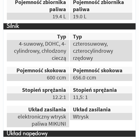
Pojemność zbiornika
Pojemność zbiornika
Odpowiedz
|
Przydatna (
2
)
|
Nieprzydatna (
0
)
paliwa
paliwa
Autor:
Gość
19.4 L
19.0 L
Mai echilibrat
Silnik
Odpowiedz
|
Przydatna (
2
)
|
Nieprzydatna (
0
)
Typ
Typ
Autor:
Kuba
4-suwowy, DOHC, 4-
czterosuwowy,
Uniwersalność to po pierwsze, jest
cylindrowy, chłodzony
czterocylindrowy
wygodniejszy przeważnie w dłuższej trasie,
cieczą
rzędowy
bo mam:)
Pojemność skokowa
Pojemność skokowa
Odpowiedz
|
Przydatna (
1
)
|
Nieprzydatna (
0
)
600 ccm
656.0 ccm
Autor:
szaman
Stopień sprężania
Stopień sprężania
bezawaryjność i sprawdzona konstrukcja i
12.2:1
11,5: 1
wygoda
Układ zasilania
Układ zasilania
Odpowiedz
|
Przydatna (
1
)
|
Nieprzydatna (
0
)
elektroniczny wtrysk
Wtrysk
paliwa MIKUNI
Układ napędowy