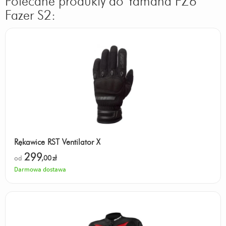
Polecane produkty do Yamaha FZ6
Fazer S2:
Rękawice RST Ventilator X
299
od
,00
zł
Darmowa dostawa