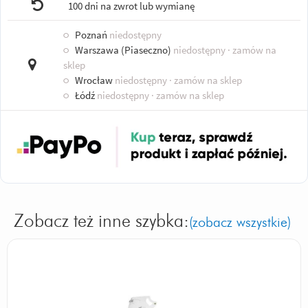
100 dni na zwrot lub wymianę
○
Poznań
niedostępny
○
Warszawa (Piaseczno)
niedostępny
· zamów na
sklep
○
Wrocław
niedostępny
· zamów na sklep
○
Łódź
niedostępny
· zamów na sklep
Zobacz też inne szybka:
(zobacz wszystkie)