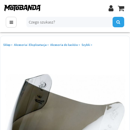
Sklep
»
Akcesoria i Eksploatacja
»
Akcesoria do kasków
»
Szybki
»