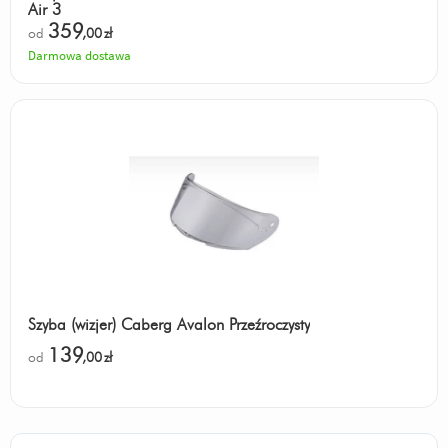
Air 3
359
od
,00
zł
Darmowa dostawa
Szyba (wizjer) Caberg Avalon Przeźroczysty
139
od
,00
zł