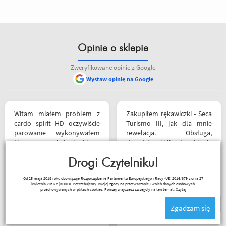
Opinie o sklepie
Zweryfikowane opinie z Google
Wystaw opinię na Google
siebie polecam
Witam miałem problem z
Zakupiłem rękawiczki - Seca
cardo spirit HD oczywiście
Turismo III, jak dla mnie
parowanie wykonywałem
rewelacja. Obsługa,
źle pan z obsługi sklepu
doradztwo i klimat w sklepie
spokojnie i cierpliwie
na najwyższym poziomie.
wytłumaczył w czym
Drogi Czytelniku!
Polecam Następnym
problem i sprawa
zakupem będzie kask.
Czesław Bednarz
Od 25 maja 2018 roku obowiązuje Rozporządzenie Parlamentu Europejskiego i Rady (UE) 2016/679 z dnia 27
załatwiona polecam
kwietnia 2016 r (RODO). Potrzebujemy Twojej zgody na przetwarzanie Twoich danych osobowych
serdecznie obsługa daje
przechowywanych w plikach cookies. Poniżej znajdziesz szczegóły na ten temat.
Czytaj
radę no i oczywiście nie
Zgadzam się
wyszedłem bez kupna
kurteczki na lato bardzo
Błyskawiczna przesyłka