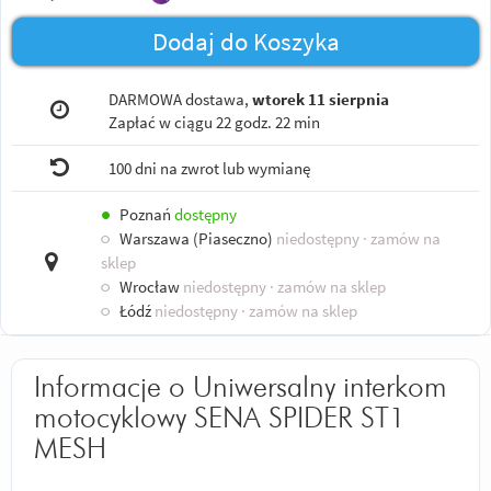
Dodaj do Koszyka
DARMOWA dostawa,
wtorek 11 sierpnia
Zapłać w ciągu
22 godz. 22 min
100 dni na zwrot lub wymianę
●
Poznań
dostępny
○
Warszawa (Piaseczno)
niedostępny
· zamów na
sklep
○
Wrocław
niedostępny
· zamów na sklep
○
Łódź
niedostępny
· zamów na sklep
Informacje o Uniwersalny interkom
motocyklowy SENA SPIDER ST1
MESH