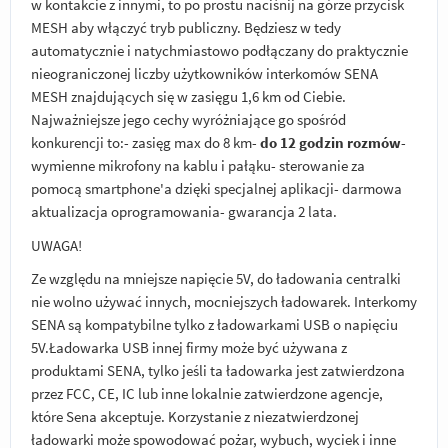
w kontakcie z innymi, to po prostu naciśnij na górze przycisk
MESH aby włączyć tryb publiczny. Będziesz w tedy
automatycznie i natychmiastowo podłączany do praktycznie
nieograniczonej liczby użytkowników interkomów SENA
MESH znajdujących się w zasięgu 1,6 km od Ciebie.
Najważniejsze jego cechy wyróżniające go spośród
konkurencji to:- zasięg max do 8 km-
do 12 godzin rozmów
-
wymienne mikrofony na kablu i pałąku- sterowanie za
pomocą smartphone'a dzięki specjalnej aplikacji- darmowa
aktualizacja oprogramowania- gwarancja 2 lata.
UWAGA!
Ze względu na mniejsze napięcie 5V, do ładowania centralki
nie wolno używać innych, mocniejszych ładowarek. Interkomy
SENA są kompatybilne tylko z ładowarkami USB o napięciu
5V.Ładowarka USB innej firmy może być używana z
produktami SENA, tylko jeśli ta ładowarka jest zatwierdzona
przez FCC, CE, IC lub inne lokalnie zatwierdzone agencje,
które Sena akceptuje. Korzystanie z niezatwierdzonej
ładowarki może spowodować pożar, wybuch, wyciek i inne