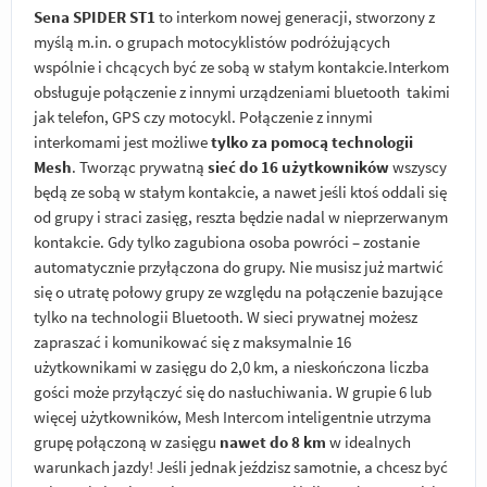
Sena SPIDER ST1
to interkom nowej generacji, stworzony z
myślą m.in. o grupach motocyklistów podróżujących
wspólnie i chcących być ze sobą w stałym kontakcie.Interkom
obsługuje połączenie z innymi urządzeniami bluetooth takimi
jak telefon, GPS czy motocykl. Połączenie z innymi
interkomami jest możliwe
tylko za pomocą technologii
Mesh
. Tworząc prywatną
sieć do 16 użytkowników
wszyscy
będą ze sobą w stałym kontakcie, a nawet jeśli ktoś oddali się
od grupy i straci zasięg, reszta będzie nadal w nieprzerwanym
kontakcie. Gdy tylko zagubiona osoba powróci – zostanie
automatycznie przyłączona do grupy. Nie musisz już martwić
się o utratę połowy grupy ze względu na połączenie bazujące
tylko na technologii Bluetooth. W sieci prywatnej możesz
zapraszać i komunikować się z maksymalnie 16
użytkownikami w zasięgu do 2,0 km, a nieskończona liczba
gości może przyłączyć się do nasłuchiwania. W grupie 6 lub
więcej użytkowników, Mesh Intercom inteligentnie utrzyma
grupę połączoną w zasięgu
nawet do 8 km
w idealnych
warunkach jazdy! Jeśli jednak jeździsz samotnie, a chcesz być