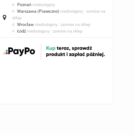
○
Poznań
niedostępny
○
Warszawa (Piaseczno)
niedostępny
· zamów na
sklep
○
Wrocław
niedostępny
· zamów na sklep
○
Łódź
niedostępny
· zamów na sklep