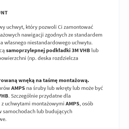
UNT
owy uchwyt, który pozwoli Ci zamontować
ntażowych nawigacji zgodnych ze standardem
enia własnego niestandardowego uchwytu.
ocą
samoprzylepnej podkładki 3M VHB
lub
powierzchni (np. deska rozdzielcza
growaną wnęką na taśmę montażową.
worów
AMPS
na śruby lub wkręty lub może być
VHB
. Szczególnie przydatne dla
ch z uchwytami montażowymi
AMPS
, osób
 w samochodach lub budujących
we.