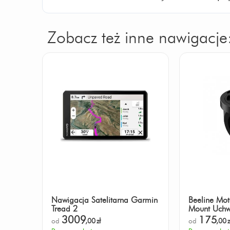
Zobacz też inne nawigacje
Nawigacja Satelitarna Garmin
Beeline Mot
Tread 2
Mount Uchw
Kierownicy
3009
175
od
,00
zł
od
,00
z