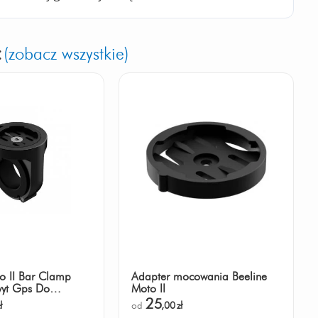
:
(zobacz wszystkie)
o II Bar Clamp
Adapter mocowania Beeline
yt Gps Do
Moto II
25
ł
od
,00
zł