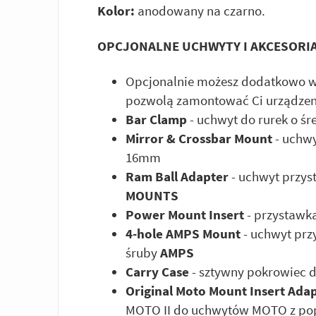
Kolor:
anodowany na czarno.
OPCJONALNE UCHWYTY I AKCESORIA
Opcjonalnie możesz dodatkowo w
pozwolą zamontować Ci urządzeni
Bar Clamp
- uchwyt do rurek o 
Mirror & Crossbar Mount
- uchwy
16mm
Ram Ball Adapter
- uchwyt przys
MOUNTS
Power Mount Insert
- przystawk
4-hole AMPS Mount
- uchwyt prz
śruby
AMPS
Carry Case
- sztywny pokrowiec 
Original Moto Mount Insert Ada
MOTO II do uchwytów MOTO z popr