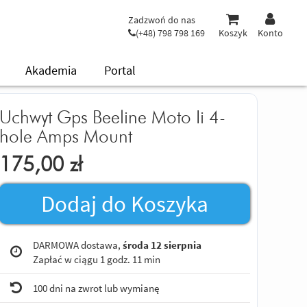
Zadzwoń do nas
(+48) 798 798 169
Koszyk
Konto
Akademia
Portal
Uchwyt Gps Beeline Moto Ii 4-
hole Amps Mount
175,00
zł
Dodaj do Koszyka
DARMOWA dostawa,
środa 12 sierpnia
Zapłać w ciągu
1 godz. 11 min
100 dni na zwrot lub wymianę