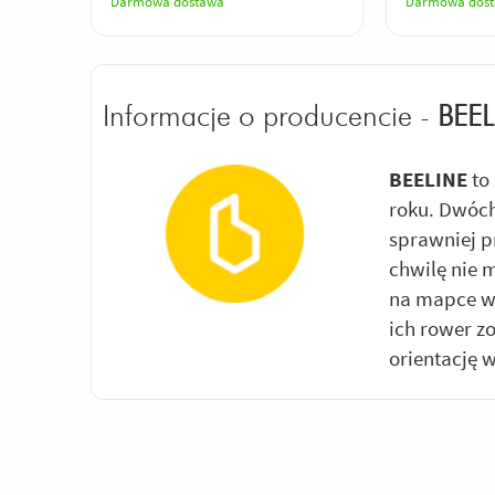
Darmowa dostawa
Darmowa dos
Informacje o producencie -
BEEL
BEELINE
to 
roku. Dwóch
sprawniej p
chwilę nie m
na mapce w 
ich rower z
orientację 