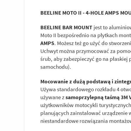
BEELINE MOTO II - 4-HOLE AMPS MO
BEELINE BAR MOUNT
jest to alumini
Moto II bezpośrednio na płytkach mo
AMPS
. Możesz też go użyć do stworz
Uchwyt można przymocować za pom
śrub, aby zabezpieczyć go na płaskiej 
samochodu).
Mocowanie z dużą podstawą i zinte
Używa standardowego rozkładu 4 ot
używane z
samoprzylepną taśmą 3M 
użytkowników motocykli turystyczny
planujących zainstalować urządzenie
niestandardowe rozwiązania montażo