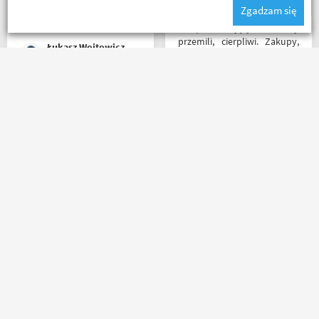
Zgadzam się
materiały publikowane na
ich kanale warto kupować u
Sklep na celujący! Fachowcy
Motobandziorów, kolejne
przemili, cierpliwi. Zakupy,
Łukasz Wojtowicz
zamówienie już za kilka dni
które się do kufra nie
zmieściły, zostały wysłane
kurierem - ekstra
rozwiązanie! Jakość
Zakupiłem rękawiczki - Seca
produktów (m.in. komplet
Turismo III, jak dla mnie
Rebelhorn) pierwsza klasa -
rewelacja. Obsługa,
już sprawdzone na
doradztwo i klimat w sklepie
dłuższym wypadzie w
na najwyższym poziomie.
Bieszczady. Polecam z
Polecam Następnym
całego serca!
zakupem będzie kask.
Czesław Bednarz
Agnieszka Deja
Masz pytania?
Zadzwoń lub napisz do nas