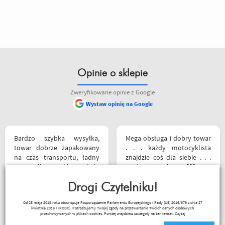
Opinie o sklepie
Zweryfikowane opinie z Google
Wystaw opinię na Google
Bardzo szybka wysyłka,
Mega obsługa i dobry towar
towar dobrze zapakowany
. . . każdy motocyklista
na czas transportu, ładny
znajdzie coś dla siebie . . .
przemyślany sklep, duży
serdecznie polecam ???
plus za publikowane
materiały niejednokrotnie
Drogi Czytelniku!
podpięte do
Sebastian Trąbski
Od 25 maja 2018 roku obowiązuje Rozporządzenie Parlamentu Europejskiego i Rady (UE) 2016/679 z dnia 27
poszczególnych artykułów,
kwietnia 2016 r (RODO). Potrzebujemy Twojej zgody na przetwarzanie Twoich danych osobowych
ceny podobne jak i u innych
przechowywanych w plikach cookies. Poniżej znajdziesz szczegóły na ten temat.
Czytaj
ale za wspomniane