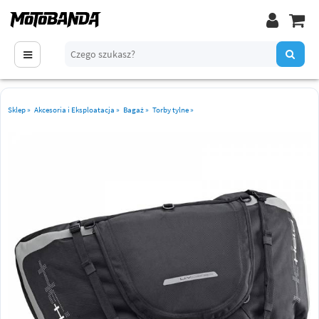
Sklep
»
Akcesoria i Eksploatacja
»
Bagaż
»
Torby tylne
»