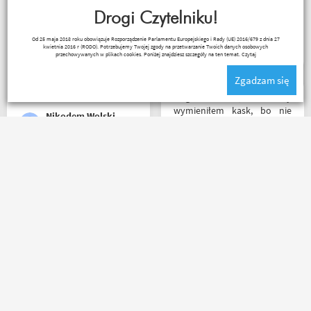
wysłana, jest feedback o
przesylki. Dziękuję. Takie
tym co się z paczką dzieje,
Drogi Czytelniku!
zakupy to naprawdę
towar dotarł dobrze
przyjemność. Polecam!
Robert Rudnicki
Od 25 maja 2018 roku obowiązuje Rozporządzenie Parlamentu Europejskiego i Rady (UE) 2016/679 z dnia 27
zapakowany i zgodny z
kwietnia 2016 r (RODO). Potrzebujemy Twojej zgody na przetwarzanie Twoich danych osobowych
zamówieniem.
przechowywanych w plikach cookies. Poniżej znajdziesz szczegóły na ten temat.
Czytaj
Organizacyjnie chłopaki
Zgadzam się
mają to ogarnięte :)
Mega kolesie, 2 razy
wymieniłem kask, bo nie
Nikodem Wolski
pasował rozmiar i zero
problemów. Na pewno
jeszcze wrócę, a może i
wpadnę przejazdem.
Bardzo szybka wysyłka! W
Polecam wszystkim
ciągu 3 dni, kupiłem,
początkującym w temacie
odesłałem z wymianą na
moto, bo wyjadacze i tak
większe i dostałem z
wiedzą że motobanda jest
powrotem zamówione buty.
The Best! Już byłem na
Produkt zgodny z opisem.
miejscu i nadal podtrzymuję
Cena przyzwoita.
zdanie.
Paweł Fic
Mr Grisza