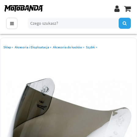
Sklep
»
Akcesoria i Eksploatacja
»
Akcesoria do kasków
»
Szybki
»