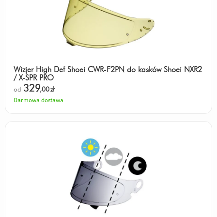
Wizjer High Def Shoei CWR-F2PN do kasków Shoei NXR2
/ X-SPR PRO
329
od
,00
zł
Darmowa dostawa