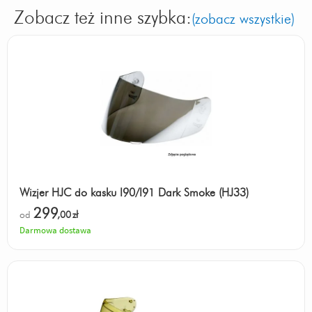
Zobacz też inne szybka:
(zobacz wszystkie)
Wizjer HJC do kasku I90/I91 Dark Smoke (HJ33)
299
od
,00
zł
Darmowa dostawa