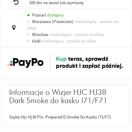
100 dni na zwrot lub wymianę
●
Poznań
dostępny
○
Warszawa (Piaseczno)
niedostępny
· zamów na
sklep
○
Wrocław
niedostępny
· zamów na sklep
○
Łódź
niedostępny
· zamów na sklep
Informacje o Wizjer HJC HJ38
Dark Smoke do kasku I71/F71
Szyba Hjc Hj38 Pin. Prepared D.Smoke Do Kasku I71/F71