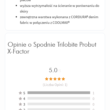
wyższa wytrzymałość na ścieranie w porównaniu do
skóry
zewnętrzna warstwa wykonana z CORDURA® denim
fabric w połączeniu z COOLMAX®
Opinie o Spodnie Trilobite Probut
X-Factor
5.0
/5
(Liczba Opini:
1
)
5
1
4
0
3
0
2
0