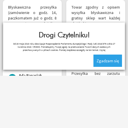
Błyskawiczna przesyłka
Towar zgodny z opisem
(zamówienie o godz. 14,
wysyłka błyskawiczna i
paczkomatem już o godz. 8
gratisy sklep wart każdej
rano następnego dnia!) ,
złotówki zapraszam
paczka zapakowana
każdego motobandziora
schludnie i estetycznie, tak
Drogi Czytelniku!
samo kurtka, która była
Od 25 maja 2018 roku obowiązuje Rozporządzenie Parlamentu Europejskiego i Rady (UE) 2016/679 z dnia 27
prezentem urodzinowym,
kwietnia 2016 r (RODO). Potrzebujemy Twojej zgody na przetwarzanie Twoich danych osobowych
Lukasz Elo
więc nawet nie było
przechowywanych w plikach cookies. Poniżej znajdziesz szczegóły na ten temat.
Czytaj
potrzeby szukania
Zgadzam się
okazjonalnego opakowania.
Zdecydowanie polecam i na
pewno wrócę do
Przesyłka bez zarzutu
Ada Banasiak
Motobandy na kolejne
doszła po 1 dniu od
zakupy :)
nadania. Bardzo szybka i
sprawna realizacja.
Jakościowo produkty są
Udany zakup, bardzo szybka
świetne. Rzetelna firma, z
wysyłka i informacja
której będę korzystał i
mailowa na każdym kroku,
wspierał, ponieważ cała
od zakupu do dostarczenia
ekipa robi niesamowita
paczki przez kuriera -
robotę w motocyklowym
Polecam
świecie :). Pozdrawiam !