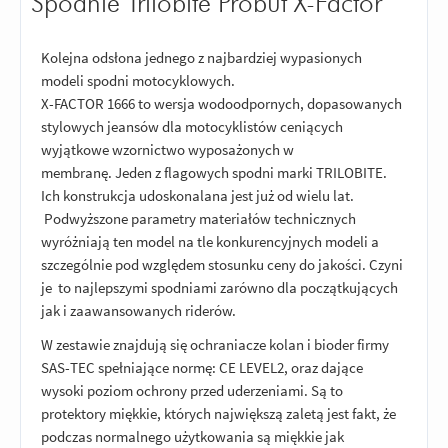
Spodnie Trilobite Probut X-Factor
Kolejna odsłona jednego z najbardziej wypasionych
modeli spodni motocyklowych.
X-FACTOR 1666 to wersja wodoodpornych, dopasowanych
stylowych jeansów dla motocyklistów ceniących
wyjątkowe wzornictwo wyposażonych w
membranę. Jeden z flagowych spodni marki TRILOBITE.
Ich konstrukcja udoskonalana jest już od wielu lat.
Podwyższone parametry materiałów technicznych
wyróżniają ten model na tle konkurencyjnych modeli a
szczególnie pod względem stosunku ceny do jakości. Czyni
je to najlepszymi spodniami zarówno dla początkujących
jak i zaawansowanych riderów.
W zestawie znajdują się ochraniacze kolan i bioder firmy
SAS-TEC spełniające normę: CE LEVEL2, oraz dające
wysoki poziom ochrony przed uderzeniami. Są to
protektory miękkie, których największą zaletą jest fakt, że
podczas normalnego użytkowania są miękkie jak