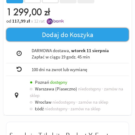
1 299,00
zł
od
117,99
zł
x 12 rat
Dodaj do Koszyka
DARMOWA dostawa,
wtorek 11 sierpnia
Zapłać w ciągu
19 godz. 45 min
100 dni na zwrot lub wymianę
●
Poznań
dostępny
○
Warszawa (Piaseczno)
niedostępny
· zamów na
sklep
○
Wrocław
niedostępny
· zamów na sklep
○
Łódź
niedostępny
· zamów na sklep