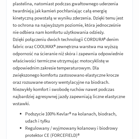
plastelina, natomiast podczas gwałtownego uderzenia
twardnieją jak kamień pochłaniając całą energię
kinetyczną powstałą w wyniku zderzenia. Dzięki temu jest
to ochrona na najwyższym poziomie, która jednocześnie
nie odbiera nam komfortu użytkowania odzieży.
Dzięki połączeniu dwóch technologii CORDURA® denim
fabric oraz COOLMAX® zewnętrzna warstwa ma wyższą
odporność na ścieranie niż skóra i zapewnia odpowiednie
właściwości termiczne utrzymując motocyklistę w
odpowiednim zakresie temperaturowym. Dla
zwiększonego komfortu zastosowano elastyczne krocze
oraz rozsuwane otwory wentylacyjne na biodrach.
Niezwykły komfort i swobodę ruchów nawet podczas
najbardziej agresywnej jazdy zapewniają liczne elastyczne
wstawki.
Podszycie 100% Kevlar® na kolanach, biodrach,
udach i tyłku
Regulowany / wyjmowany kolanowy i biodrowy
protektor CE (FORCEFIELD)®