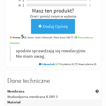
1
0
Masz ten produkt?
Oceń i pomóż innym w wyborze
Dodaj Opinię
5
Ocena:
/5
|
Autor:
Gość
| Motocykl: Moto Guzzi V85 TT
|
Potwierdzony
zakupem
spodnie sprawdzają się rewelacyjnie.
Nie mam uwag.
Odpowiedz
|
Przydatna (
0
)
|
Nieprzydatna (
0
)
Dane techniczne
Membrana
Wodoodporna membrana B-DRY 3
Materiał