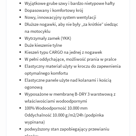
Wyjątkowe grube szwy i bardzo nietypowe hafty
Dopasowany i komfortowy krój
Nowy, innowacyjny system wentylacji
Dłuższe nogawki, aby nie były „za krótkie” siedząc
na motocyklu
Wytrzymały zamek (YKK)
Duże kieszenie tylne
Kieszeń typu CARGO na jednej z nogawek
W pełni oddychające, możliwość prania w pralce
Elastyczny materiał użyty w kroczu do zapewnienia
optymalnego komfortu
Elastyczne panele użyte nad kolanami i kością
ogonową
Wyposażone w membranę B-DRY 3 warstwową z
właściwościami wodoodpornymi
100% Wodoodporność 10.000 mm
Oddychalność 10.000 g/m2/24h (podpinka
wypinana)
podwyższony stan zapobiegający przewianiu
pleców