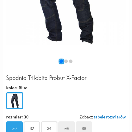
Spodnie Trilobite Probut X-Factor
kolor:
Blue
rozmiar:
30
Zobacz
tabele rozmiarów
30
32
34
36
38