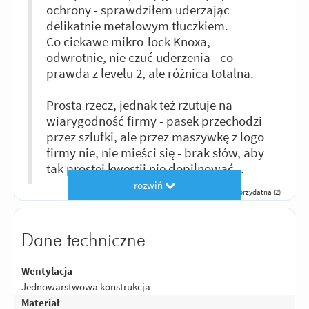
ochrony - sprawdziłem uderzając
delikatnie metalowym tłuczkiem.
Co ciekawe mikro-lock Knoxa,
odwrotnie, nie czuć uderzenia - co
prawda z levelu 2, ale różnica totalna.
Prosta rzecz, jednak też rzutuje na
wiarygodność firmy - pasek przechodzi
przez szlufki, ale przez maszywkę z logo
firmy nie, nie mieści się - brak słów, aby
tak prostej kwestii nie dopilnować...
rozwiń
Odpowiedz
|
Przydatna (
0
)
|
Nieprzydatna (
2
)
Dane techniczne
Wentylacja
Jednowarstwowa konstrukcja
Materiał