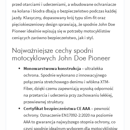
przed otarciami i uderzeniami, a wbudowane ochraniacze
na kolana i biodra dbają o bezpieczeństwo podczas każdej
jazdy. Klasyczny, dopasowany krój typu slim-fit oraz
pięciokieszeniowy design sprawiają, że spodnie John Doe
Pioneer idealnie wpisują się w potrzeby motocyklistów
ceniących zarówno bezpieczeństwo, jak i styl.
Najważniejsze cechy spodni
motocyklowych John Doe Pioneer
Monowarstwowa konstrukcja
– ultralekka
ochrona. Spodnie wykonano z innowacyjnego
połączenia stretchowego denimu i włókna XTM-
Fiber, dzięki czemu zapewniają wysoką odporność
na przetarcia i uderzenia przy zachowaniu lekkiej,
przewiewnej struktury.
Certyfikat bezpieczeństwa CE AAA
– pewność
ochrony. Oznaczenie EN17092-2:2020 na poziomie
AAA to gwarancja najwyższego stopnia ochrony, co
czyni spodnie idealnym wyborem dla motocyklistów