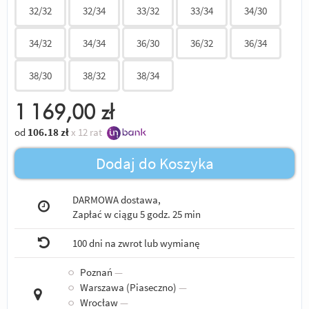
32/32
32/34
33/32
33/34
34/30
34/32
34/34
36/30
36/32
36/34
38/30
38/32
38/34
1 169,00
zł
od
106.18
zł
x 12 rat
Dodaj do Koszyka
DARMOWA dostawa,
Zapłać w ciągu
5 godz. 25 min
100 dni na zwrot lub wymianę
○
Poznań
—
○
Warszawa (Piaseczno)
—
○
Wrocław
—