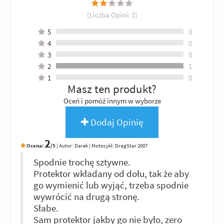
(Liczba Opini:
1
)
5
0
4
0
3
0
2
1
1
0
Masz ten produkt?
Oceń i pomóż innym w wyborze
Dodaj Opinię
2
Ocena:
/5
|
Autor:
Darek
| Motocykl: DragStar 2007
Spodnie trochę sztywne.
Protektor wkładany od dołu, tak że aby
go wymienić lub wyjąć, trzeba spodnie
wywrócić na drugą stronę.
Słabe.
Sam protektor jakby go nie było, zero