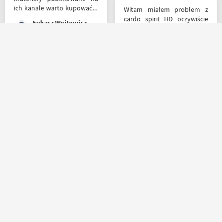
ich kanale warto kupować u
Witam miałem problem z
Motobandziorów, kolejne
cardo spirit HD oczywiście
Łukasz Wojtowicz
zamówienie już za kilka dni
parowanie wykonywałem
źle pan z obsługi sklepu
spokojnie i cierpliwie
wytłumaczył w czym
Bardzo fajny sklep,
problem i sprawa
pomocna obsługa pana
załatwiona polecam
Patryka. A najlepsze było to,
serdecznie obsługa daje
że podczas zakupów byłem
radę no i oczywiście nie
świadkiem cudu – pan
wyszedłem bez kupna
inwalida nagle wstał i
kurteczki na lato bardzo
poszedł. 10/10 za atrakcje
była mi potrzebna w takie
Kapkos
Salceson Morderca
dodatkowe. 😄
upały,LWG
Masz pytania?
Zadzwoń lub napisz do nas
(+48) 798 798 169
sklep@motobanda.pl