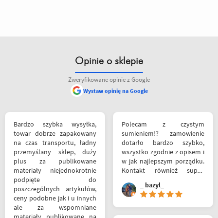
Opinie o sklepie
Zweryfikowane opinie z Google
Wystaw opinię na Google
Bardzo szybka wysyłka,
Polecam z czystym
towar dobrze zapakowany
sumieniem!? zamowienie
na czas transportu, ładny
dotarło bardzo szybko,
przemyślany sklep, duży
wszystko zgodnie z opisem i
plus za publikowane
w jak najlepszym porządku.
materiały niejednokrotnie
Kontakt również super.
podpięte do
Naprawdę warto robić
_ bazyl_
poszczególnych artykułów,
zakupy bo chłopaki wiedzą
ceny podobne jak i u innych
czym handlują.
ale za wspomniane
materiały publikowane na