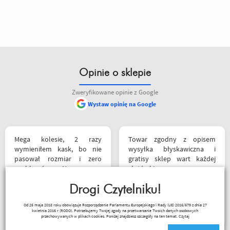
Opinie o sklepie
Zweryfikowane opinie z Google
Wystaw opinię na Google
Mega kolesie, 2 razy
Towar zgodny z opisem
wymieniłem kask, bo nie
wysyłka błyskawiczna i
pasował rozmiar i zero
gratisy sklep wart każdej
problemów. Na pewno
złotówki zapraszam
jeszcze wrócę, a może i
każdego motobandziora
wpadnę przejazdem.
Drogi Czytelniku!
Polecam wszystkim
Lukasz Elo
Od 25 maja 2018 roku obowiązuje Rozporządzenie Parlamentu Europejskiego i Rady (UE) 2016/679 z dnia 27
początkującym w temacie
kwietnia 2016 r (RODO). Potrzebujemy Twojej zgody na przetwarzanie Twoich danych osobowych
moto, bo wyjadacze i tak
przechowywanych w plikach cookies. Poniżej znajdziesz szczegóły na ten temat.
Czytaj
wiedzą że motobanda jest