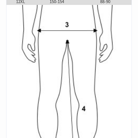
12XL
150-154
88-90