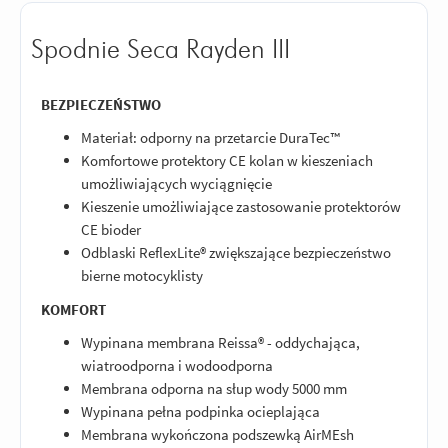
Spodnie Seca Rayden III
BEZPIECZEŃSTWO
Materiał: odporny na przetarcie DuraTec™
Komfortowe protektory CE kolan w kieszeniach
umożliwiających wyciągnięcie
Kieszenie umożliwiające zastosowanie protektorów
CE bioder
Odblaski ReflexLite® zwiększające bezpieczeństwo
bierne motocyklisty
KOMFORT
Wypinana membrana Reissa® - oddychająca,
wiatroodporna i wodoodporna
Membrana odporna na słup wody 5000 mm
Wypinana pełna podpinka ocieplająca
Membrana wykończona podszewką AirMEsh