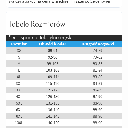
walczy atrakcyjną ceną w średniej i niższej półce cenowej.
Tabele Rozmiarów
Seca spodnie tekstylne męskie
Rozmiar
Obwód bioder
Długość nogawki
XS
89-91
74-79
S
92-98
79-82
M
98-103
80-83
L
103-108
81-84
XL
109-114
83-86
XXL
115-120
84-89
3XL
121-125
86-89
4XL
126-130
87-90
5XL
131-135
88-90
6XL
136-140
88-90
8XL
141-145
88-90
10XL
146-150
88-90