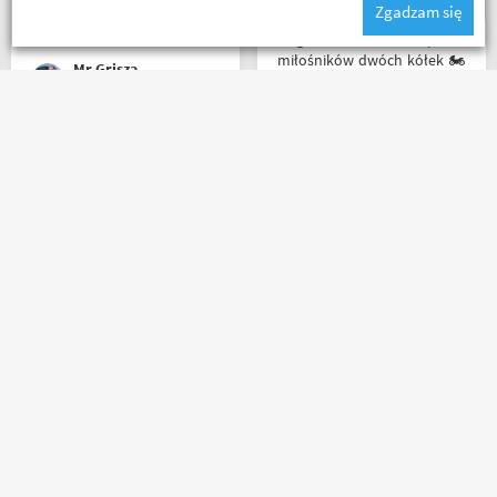
Zgadzam się
The Best! Już byłem na
miejscu i nadal podtrzymuję
Mega wielki 😱 sklep dla
zdanie.
miłośników dwóch kółek 🏍️
Mr Grisza
🛵. Bardzo duży wybór w
asortymencie i w
rozmiarówce. Dużo osób z
obsługi którzy chętnie
Zamówienie dostarczone
pomogą i doradzą.Świetny
następnego dnia rano po
kontakt telefoniczny. Z
zamówieniu ok godz 14
pewnością w Poznaniu jak
szybkość światła szok
nie w regionie sklep nr. 1👍🏻
koszulka mająca być
Buty zakupione bardzo
prezentem rewelacyjna
wygode 🤗
wszystko na plus mam
Magi
Karol Pawłowski
nadzieję że następne zakupy
już będą osobiście ❤️
Masz pytania?
Zadzwoń lub napisz do nas