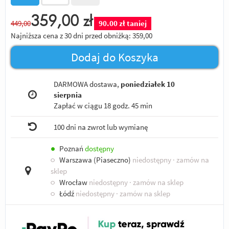
359,00
zł
449,00
90.00 zł taniej
Najniższa cena z 30 dni przed obniżką:
359,00
Dodaj do Koszyka
DARMOWA dostawa,
poniedziałek 10
sierpnia
Zapłać w ciągu
18 godz. 45 min
100 dni na zwrot lub wymianę
●
Poznań
dostępny
○
Warszawa (Piaseczno)
niedostępny
· zamów na
sklep
○
Wrocław
niedostępny
· zamów na sklep
○
Łódź
niedostępny
· zamów na sklep