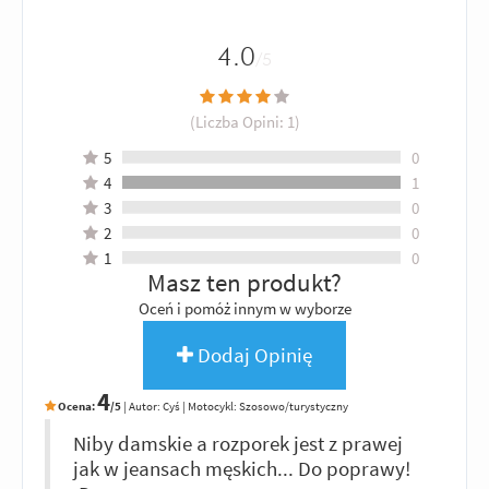
4.0
/5
(Liczba Opini:
1
)
5
0
4
1
3
0
2
0
1
0
Masz ten produkt?
Oceń i pomóż innym w wyborze
Dodaj Opinię
4
Ocena:
/5
|
Autor:
Cyś
| Motocykl: Szosowo/turystyczny
Niby damskie a rozporek jest z prawej
jak w jeansach męskich... Do poprawy!