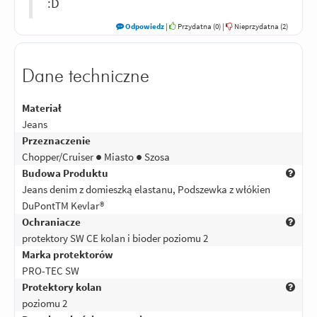
:D
Odpowiedz
|
Przydatna (
0
)
|
Nieprzydatna (
2
)
Dane techniczne
Materiał
Jeans
Przeznaczenie
Chopper/Cruiser ● Miasto ● Szosa
Budowa Produktu
Jeans denim z domieszką elastanu, Podszewka z włókien
DuPontTM Kevlar®
Ochraniacze
protektory SW CE kolan i bioder poziomu 2
Marka protektorów
PRO-TEC SW
Protektory kolan
poziomu 2