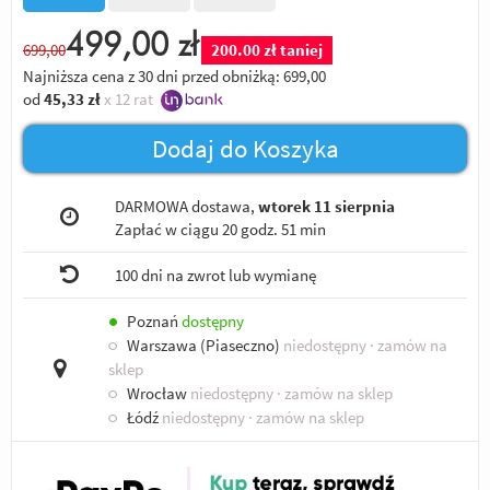
499,00
zł
699,00
200.00 zł taniej
Najniższa cena z 30 dni przed obniżką:
699,00
od
45,33
zł
x 12 rat
Dodaj do Koszyka
DARMOWA dostawa,
wtorek 11 sierpnia
Zapłać w ciągu
20 godz. 51 min
100 dni na zwrot lub wymianę
●
Poznań
dostępny
○
Warszawa (Piaseczno)
niedostępny
· zamów na
sklep
○
Wrocław
niedostępny
· zamów na sklep
○
Łódź
niedostępny
· zamów na sklep