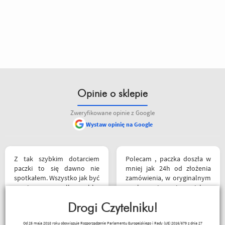
Opinie o sklepie
Zweryfikowane opinie z Google
Wystaw opinię na Google
Z tak szybkim dotarciem
Polecam , paczka doszła w
paczki to się dawno nie
mniej jak 24h od złożenia
spotkałem. Wszystko jak być
zamówienia, w oryginalnym
powinno, przesyłka szybko
opakowaniu, nie miałem
wysłana, jest feedback o
okazji sprawdzić jak wygląda
tym co się z paczką dzieje,
Drogi Czytelniku!
zamiana rozmiarów ale cała
towar dotarł dobrze
reszta na wysokim
Kuba 1510
Od 25 maja 2018 roku obowiązuje Rozporządzenie Parlamentu Europejskiego i Rady (UE) 2016/679 z dnia 27