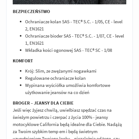
BEZPIECZEŃSTWO
Ochraniacze kolan SAS - TEC® S.C. - 1/05, CE - level
2, EN1621
Ochraniacze bioder SAS - TEC® S.C. - 1/07, CE - level
1, EN1621
Wkładka kości ogonowej SAS - TEC® SC - 1/08
KOMFORT
Krój: Slim, ze zwężanymi nogawkami
Regulowane ochraniacze kolan
Wypinana wyściółka umożliwia komfortowe
użytkowanie jeansów na co dzień
BROGER – JEANSY DLA CIEBIE
Jeśli więc żyjesz chwilą, uwielbiasz spędzać czas na
świeżym powietrzu i czerpać z życia 100% - jeansy
motocyklowe California będą idealne dla Ciebie. Nadążą
za Twoim szybkim temp em i będą świetnym
uzupełnieniem Twojego looku – niezależnie od tego, czy