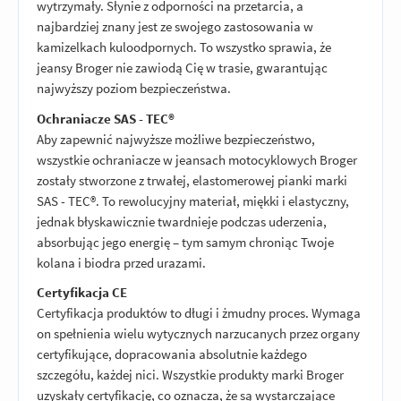
wytrzymały. Słynie z odporności na przetarcia, a
najbardziej znany jest ze swojego zastosowania w
kamizelkach kuloodpornych. To wszystko sprawia, że
jeansy Broger nie zawiodą Cię w trasie, gwarantując
najwyższy poziom bezpieczeństwa.
Ochraniacze SAS - TEC®
Aby zapewnić najwyższe możliwe bezpieczeństwo,
wszystkie ochraniacze w jeansach motocyklowych Broger
zostały stworzone z trwałej, elastomerowej pianki marki
SAS - TEC®. To rewolucyjny materiał, miękki i elastyczny,
jednak błyskawicznie twardnieje podczas uderzenia,
absorbując jego energię – tym samym chroniąc Twoje
kolana i biodra przed urazami.
Certyfikacja CE
Certyfikacja produktów to długi i żmudny proces. Wymaga
on spełnienia wielu wytycznych narzucanych przez organy
certyfikujące, dopracowania absolutnie każdego
szczegółu, każdej nici. Wszystkie produkty marki Broger
uzyskały certyfikację, co oznacza, że są wystarczające