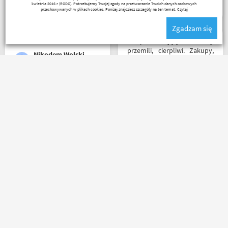
zapakowany i zgodny z
poziomie.
kwietnia 2016 r (RODO). Potrzebujemy Twojej zgody na przetwarzanie Twoich danych osobowych
zamówieniem.
przechowywanych w plikach cookies. Poniżej znajdziesz szczegóły na ten temat.
Czytaj
Organizacyjnie chłopaki
Zgadzam się
mają to ogarnięte :)
Sklep na celujący! Fachowcy
przemili, cierpliwi. Zakupy,
Nikodem Wolski
które się do kufra nie
zmieściły, zostały wysłane
kurierem - ekstra
rozwiązanie! Jakość
Polecam z czystym
produktów (m.in. komplet
sumieniem!? zamowienie
Rebelhorn) pierwsza klasa -
dotarło bardzo szybko,
już sprawdzone na
wszystko zgodnie z opisem i
dłuższym wypadzie w
w jak najlepszym porządku.
Bieszczady. Polecam z
Kontakt również super.
całego serca!
Naprawdę warto robić
_ bazyl_
Agnieszka Deja
zakupy bo chłopaki wiedzą
czym handlują.