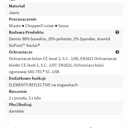
Materiał
Jeans
Przeznaczenie
Miasto ● Chopper/Cruiser ● Szosa
Budowa Produktu
Denim: 88% bawełna, 10% poliester, 2% Spandex, Aramid
DuPont™ Kevlar®
Ochraniacze
Ochraniacze kolan CE-level 2, S.C.-1/05, EN1621 Ochraniacze
bioder CE-level 1, S.C.-1/07, EN1621, Ochraniacz kości
ogonowej SAS-TEC® SC-1/08
Dodatkowe funkcje
ELEMENTY REFLECTIVE na nogawkach
Kieszenie
2 z przodu, 2 z tyłu
Płeć/Rodzaj
damskie