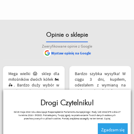
Opinie o sklepie
Zweryfikowane opinie z Google
Wystaw opinię na Google
Mega wielki 😱 sklep dla
Bardzo szybka wysyłka! W
miłośników dwóch kółek 🏍️
ciągu 3 dni, kupiłem,
🛵. Bardzo duży wybór w
odesłałem z wymianą na
asortymencie i w
większe i dostałem z
rozmiarówce. Dużo osób z
powrotem zamówione buty.
obsługi którzy chętnie
Drogi Czytelniku!
Produkt zgodny z opisem.
pomogą i doradzą.Świetny
Cena przyzwoita.
Paweł Fic
Od 25 maja 2018 roku obowiązuje Rozporządzenie Parlamentu Europejskiego i Rady (UE) 2016/679 z dnia 27
kontakt telefoniczny. Z
kwietnia 2016 r (RODO). Potrzebujemy Twojej zgody na przetwarzanie Twoich danych osobowych
pewnością w Poznaniu jak
przechowywanych w plikach cookies. Poniżej znajdziesz szczegóły na ten temat.
Czytaj
nie w regionie sklep nr. 1👍🏻
Zgadzam się
Buty zakupione bardzo