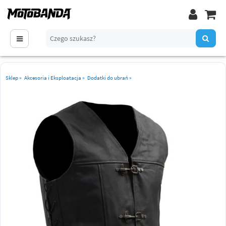
Sklep
»
Akcesoria i Eksploatacja
»
Dodatki do ubrań
»