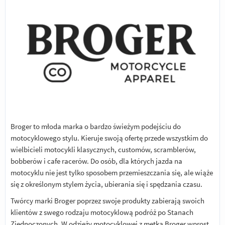
Broger to młoda marka o bardzo świeżym podejściu do
motocyklowego stylu. Kieruje swoją ofertę przede wszystkim do
wielbicieli motocykli klasycznych, customów, scramblerów,
bobberów i cafe racerów. Do osób, dla których jazda na
motocyklu nie jest tylko sposobem przemieszczania się, ale wiąże
się z określonym stylem życia, ubierania się i spędzania czasu.
Twórcy marki Broger poprzez swoje produkty zabierają swoich
klientów z swego rodzaju motocyklową podróż po Stanach
Zjednoczonych. W odzieży motocyklowej z metką Broger wprost