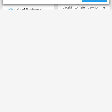
wygode 🤗
Z tak szybkim dotarciem
paczki to się dawno nie
Karol Pawłowski
spotkałem. Wszystko jak być
powinno, przesyłka szybko
wysłana, jest feedback o
tym co się z paczką dzieje,
Bardzo szybko, bardzo
towar dotarł dobrze
sprawnie i bardzo
zapakowany i zgodny z
profesjonalnie! Pełna
zamówieniem.
informacja o statusie
Organizacyjnie chłopaki
przesylki. Dziękuję. Takie
mają to ogarnięte :)
zakupy to naprawdę
przyjemność. Polecam!
Robert Rudnicki
Nikodem Wolski
Masz pytania?
Zadzwoń lub napisz do nas
(+48) 798 798 169
sklep@motobanda.pl