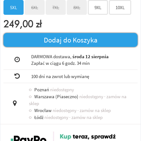
5XL
6XL
7XL
8XL
9XL
10XL
249,00
zł
Dodaj do Koszyka
DARMOWA dostawa,
środa 12 sierpnia
Zapłać w ciągu
6 godz. 34 min
100 dni na zwrot lub wymianę
○
Poznań
niedostępny
○
Warszawa (Piaseczno)
niedostępny
· zamów na
sklep
○
Wrocław
niedostępny
· zamów na sklep
○
Łódź
niedostępny
· zamów na sklep