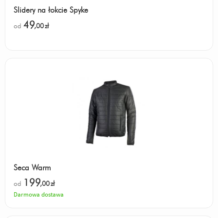
Slidery na łokcie Spyke
49
od
,00
zł
Seca Warm
199
od
,00
zł
Darmowa dostawa