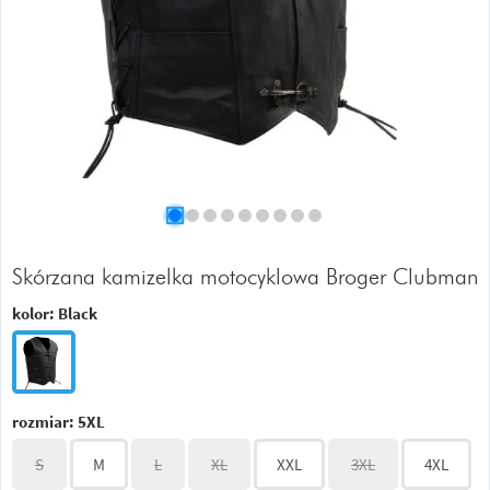
Skórzana kamizelka motocyklowa Broger Clubman
kolor:
Black
rozmiar:
5XL
S
M
L
XL
XXL
3XL
4XL