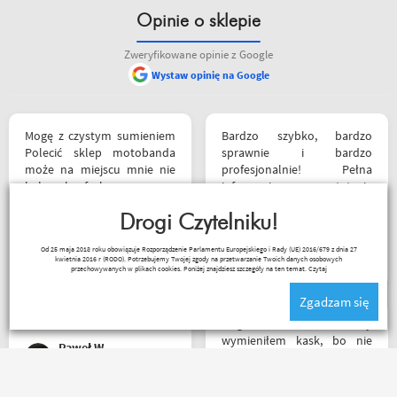
Opinie o sklepie
Zweryfikowane opinie z Google
Wystaw opinię na Google
Mogę z czystym sumieniem
Bardzo szybko, bardzo
Polecić sklep motobanda
sprawnie i bardzo
może na miejscu mnie nie
profesjonalnie! Pełna
było ale fachowa pomoc
informacja o statusie
poprzez e-mail przy zakupie
przesylki. Dziękuję. Takie
pomogła , profesjonalne
Drogi Czytelniku!
zakupy to naprawdę
podejście do klienta , kiedyś
przyjemność. Polecam!
Robert Rudnicki
Od 25 maja 2018 roku obowiązuje Rozporządzenie Parlamentu Europejskiego i Rady (UE) 2016/679 z dnia 27
jak pozwoli na to pogoda
kwietnia 2016 r (RODO). Potrzebujemy Twojej zgody na przetwarzanie Twoich danych osobowych
napewno się wybiorę do
przechowywanych w plikach cookies. Poniżej znajdziesz szczegóły na ten temat.
Czytaj
sklepu a tym czasem
Zgadzam się
pozostaje napić się kawy w
ich kubku
Mega kolesie, 2 razy
wymieniłem kask, bo nie
Paweł W
pasował rozmiar i zero
problemów. Na pewno
jeszcze wrócę, a może i