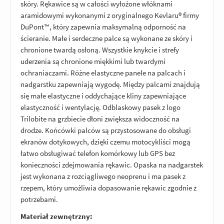
skóry. Rękawice są w całości wyłożone włóknami
aramidowymi wykonanymi z oryginalnego Kevlaru® firmy
DuPont™, który zapewnia maksymalną odporność na
ścieranie. Małe i serdeczne palce są wykonane ze skóry i
chronione twardą osłoną. Wszystkie knykcie i strefy
uderzenia są chronione miękkimi lub twardymi
ochraniaczami. Różne elastyczne panele na palcach i
nadgarstku zapewniają wygodę. Między palcami znajdują
się małe elastyczne i oddychające kliny zapewniające
elastyczność i wentylację. Odblaskowy pasek z logo
Trilobite na grzbiecie dłoni zwiększa widoczność na
drodze. Końcówki palców są przystosowane do obsługi
ekranów dotykowych, dzięki czemu motocykliści mogą
łatwo obsługiwać telefon komórkowy lub GPS bez
konieczności zdejmowania rękawic. Opaska na nadgarstek
jest wykonana z rozciągliwego neoprenu i ma pasek z
rzepem, który umożliwia dopasowanie rękawic zgodnie z
potrzebami.
Materiał zewnętrzny: