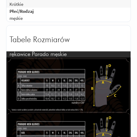
Krótkie
Płeć/Rodzaj
męskie
Tabele Rozmiarów
rękawice Parado męskie