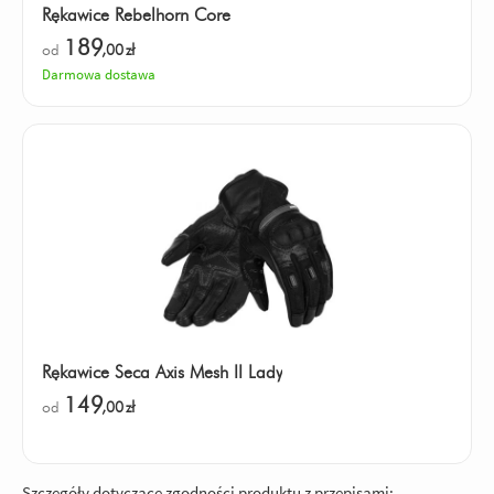
Rękawice Rebelhorn Core
189
od
,00
zł
Darmowa dostawa
Rękawice Seca Axis Mesh II Lady
149
od
,00
zł
Szczegóły dotyczące zgodności produktu z przepisami: