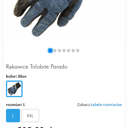
Rękawice Trilobite Parado
kolor:
Blue
rozmiar:
L
Zobacz
tabele rozmiarów
L
XXL