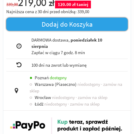
219,00
zł
339,00
120.00 zł taniej
Najniższa cena z 30 dni przed obniżką:
339,00
Dodaj do Koszyka
DARMOWA dostawa,
poniedziałek 10
sierpnia
Zapłać w ciągu
7 godz. 8 min
100 dni na zwrot lub wymianę
●
Poznań
dostępny
○
Warszawa (Piaseczno)
niedostępny
· zamów na
sklep
○
Wrocław
niedostępny
· zamów na sklep
○
Łódź
niedostępny
· zamów na sklep