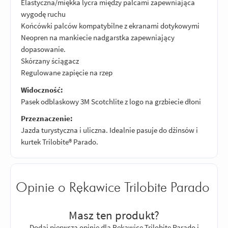
Elastyczna/miękka lycra między palcami zapewniająca
wygodę ruchu
Końcówki palców kompatybilne z ekranami dotykowymi
Neopren na mankiecie nadgarstka zapewniający
dopasowanie.
Skórzany ściągacz
Regulowane zapięcie na rzep
Widoczność:
Pasek odblaskowy 3M Scotchlite z logo na grzbiecie dłoni
Przeznaczenie:
Jazda turystyczna i uliczna. Idealnie pasuje do dżinsów i
kurtek Trilobite® Parado.
Opinie o Rękawice Trilobite Parado
Masz ten produkt?
Dodaj pierwszą opinię dla Rękawice Trilobite Parado i