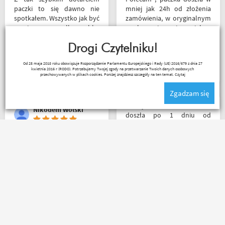
paczki to się dawno nie
mniej jak 24h od złożenia
spotkałem. Wszystko jak być
zamówienia, w oryginalnym
powinno, przesyłka szybko
opakowaniu, nie miałem
wysłana, jest feedback o
okazji sprawdzić jak wygląda
tym co się z paczką dzieje,
Drogi Czytelniku!
zamiana rozmiarów ale cała
towar dotarł dobrze
reszta na wysokim
Kuba 1510
Od 25 maja 2018 roku obowiązuje Rozporządzenie Parlamentu Europejskiego i Rady (UE) 2016/679 z dnia 27
zapakowany i zgodny z
poziomie.
kwietnia 2016 r (RODO). Potrzebujemy Twojej zgody na przetwarzanie Twoich danych osobowych
zamówieniem.
przechowywanych w plikach cookies. Poniżej znajdziesz szczegóły na ten temat.
Czytaj
Organizacyjnie chłopaki
Zgadzam się
mają to ogarnięte :)
Przesyłka bez zarzutu
Nikodem Wolski
doszła po 1 dniu od
nadania. Bardzo szybka i
sprawna realizacja.
Jakościowo produkty są
Za same maile zwrotne i ich
świetne. Rzetelna firma, z
treść macie u mnie
której będę korzystał i
5⭐⭐⭐⭐⭐ co do towaru to
wspierał, ponieważ cała
wszystko zgodne z opisem i
ekipa robi niesamowita
szybka realizacja
robotę w motocyklowym
świecie :). Pozdrawiam !
Remigiusz Musiał
Riko