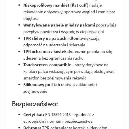
Niskoprofilowy mankiet (flat cuff)
nadaje
rękawicom opływowy, sportowy wygląd i zmniejsza
objętość
Wentylowane panele między palcami
poprawiają
przepływ powietrza i wygodę w cieplejsze dni
TPR slidery na palcach i dłoni
zwiększają
odporność na uderzenia i ścieranie
TPR ochraniacz kostek
skutecznie pochłania siłę
uderzenia bez ograniczania ruchu
Touchscreen-compatible
– strefy dotykowe na
kciuku i palcu wskazującym pozwalają obsługiwać
smartfon bez zdejmowania rękawic
Silikonowy pull tab
ułatwia zakładanie i
zdejmowanie
Bezpieczeństwo:
Certyfikat:
EN 13594:2015 – zgodność z
europejskimi normami bezpieczeństwa
Ochrona:
TPR ochraniacze kostek, slidery dłoni i