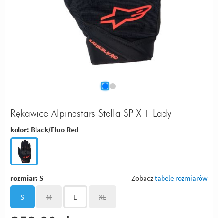
Rękawice Alpinestars Stella SP X 1 Lady
kolor:
Black/Fluo Red
rozmiar:
S
Zobacz
tabele rozmiarów
S
M
L
XL