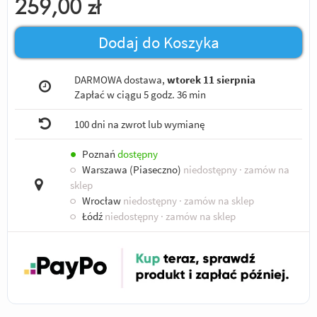
259,00
zł
Dodaj do Koszyka
DARMOWA dostawa,
wtorek 11 sierpnia
Zapłać w ciągu
5 godz. 36 min
100 dni na zwrot lub wymianę
●
Poznań
dostępny
○
Warszawa (Piaseczno)
niedostępny
· zamów na
sklep
○
Wrocław
niedostępny
· zamów na sklep
○
Łódź
niedostępny
· zamów na sklep