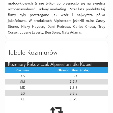
motocyklowych (i nie tylko) co przeniosło się na świetną
rozpoznawalność i udany marketing. Przez lata produkty tej
firmy były postrzegane jak wzór i najwyższa półka
jakościowa. W produktach Alpinestars jeździli m.in: Casey
Stoner, Nicky Hayden, Dani Pedrosa, Carlos Checa, Troy
Corser, Eugene Laverty, Ben Spies, Nate Adams.
Tabele Rozmiarów
Rozmiary Rękawiczek Alpinestars dla Kobiet
Rozmiar
Obwód Dłoni (cale)
XS
6.5-7
SM
7-7.5
MD
7.5-8
LG
8-8.5
XL
8.5-9