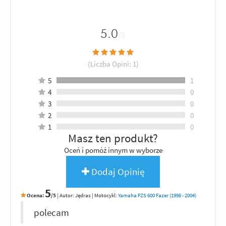
5.0
/5
(Liczba Opini:
1
)
5
1
4
0
3
0
2
0
1
0
Masz ten produkt?
Oceń i pomóż innym w wyborze
Dodaj Opinię
5
Ocena:
/5
|
Autor:
Jędras
| Motocykl:
Yamaha FZS 600 Fazer (1998 - 2004)
polecam