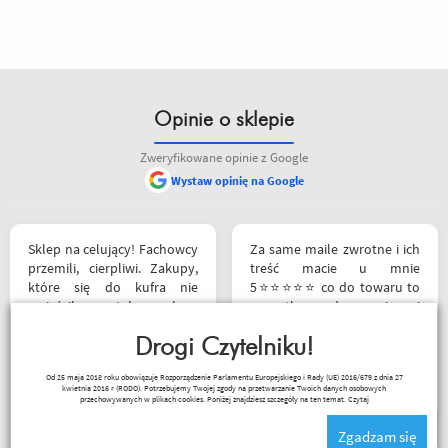
Opinie o sklepie
Zweryfikowane opinie z Google
Wystaw opinię na Google
Sklep na celujący! Fachowcy
Za same maile zwrotne i ich
przemili, cierpliwi. Zakupy,
treść macie u mnie
które się do kufra nie
5⭐⭐⭐⭐⭐ co do towaru to
zmieściły, zostały wysłane
wszystko zgodne z opisem i
kurierem - ekstra
szybka realizacja
rozwiązanie! Jakość
Drogi Czytelniku!
produktów (m.in. komplet
Remigiusz Musiał
Od 25 maja 2018 roku obowiązuje Rozporządzenie Parlamentu Europejskiego i Rady (UE) 2016/679 z dnia 27
Rebelhorn) pierwsza klasa -
kwietnia 2016 r (RODO). Potrzebujemy Twojej zgody na przetwarzanie Twoich danych osobowych
już sprawdzone na
przechowywanych w plikach cookies. Poniżej znajdziesz szczegóły na ten temat.
Czytaj
dłuższym wypadzie w
Zgadzam się
Bieszczady. Polecam z