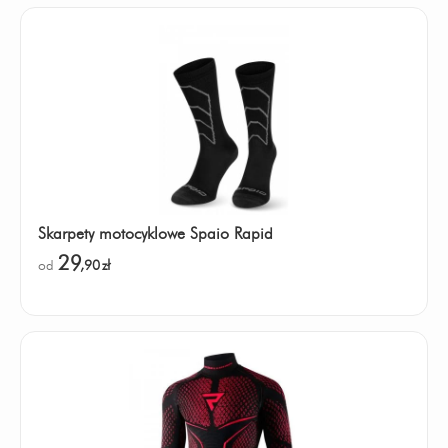
Skarpety motocyklowe Spaio Rapid
29
od
,90
zł