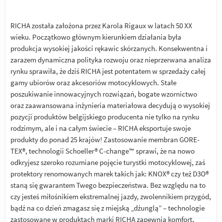
RICHA została założona przez Karola Rigaux w latach 50 XX
wieku. Początkowo głównym kierunkiem działania była
produkcja wysokiej jakości rękawic skórzanych. Konsekwentna i
zarazem dynamiczna polityka rozwoju oraz nieprzerwana analiza
rynku sprawiła, że dziś RICHA jest potentatem w sprzedaży całej
gamy ubiorów oraz akcesoriów motocyklowych. Stałe
poszukiwanie innowacyjnych rozwiązań, bogate wzornictwo
oraz zaawansowana inżynieria materiałowa decydują o wysokiej
pozycji produktów belgijskiego producenta nie tylko na rynku
rodzimym, ale i na całym świecie – RICHA eksportuje swoje
produkty do ponad 25 krajów! Zastosowanie membran GORE-
TEX®, technologii Schoeller® C-change™ sprawi, że na nowo
odkryjesz szeroko rozumiane pojęcie turystki motocyklowej, zaś
protektory renomowanych marek takich jak: KNOX® czy też D3O®
staną się gwarantem Twego bezpieczeństwa. Bez względu na to
czy jesteś miłośnikiem ekstremalnej jazdy, zwolennikiem przygód,
bądź na co dzień zmagasz się z miejską „dżunglą” – technologie
zastosowane w produktach marki RICHA zapewnią komfort,