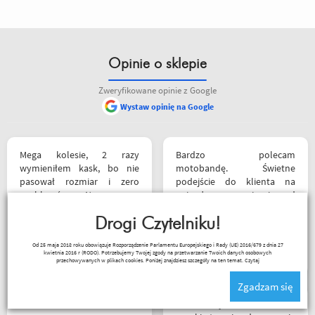
Opinie o sklepie
Zweryfikowane opinie z Google
Wystaw opinię na Google
Mega kolesie, 2 razy
Bardzo polecam
wymieniłem kask, bo nie
motobandę. Świetne
pasował rozmiar i zero
podejście do klienta na
problemów. Na pewno
najwyższym poziomie od
jeszcze wrócę, a może i
samego początku do końca.
wpadnę przejazdem.
Drogi Czytelniku!
Oby więcej takich sklepów.
Polecam wszystkim
Wojciech Skwarcan
Od 25 maja 2018 roku obowiązuje Rozporządzenie Parlamentu Europejskiego i Rady (UE) 2016/679 z dnia 27
początkującym w temacie
kwietnia 2016 r (RODO). Potrzebujemy Twojej zgody na przetwarzanie Twoich danych osobowych
moto, bo wyjadacze i tak
przechowywanych w plikach cookies. Poniżej znajdziesz szczegóły na ten temat.
Czytaj
wiedzą że motobanda jest
Zgadzam się
The Best! Już byłem na
miejscu i nadal podtrzymuję
Z tak szybkim dotarciem