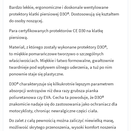
Bardzo lekkie, ergonomiczne i doskonale wentylowane
protektory klatki piersiowej D3O®. Dostosowują się kształtem
do osoby noszącej.
Para certyfikowanych protektorów CE D30 na klatkę
piersiową.
Materiał, z którego zostały wykonane protektory D3O®,
to miękkie pomarańczowe tworzywo o szczególnych
właściwościach. Miękkie i łatwo formowalne, gwałtownie
twardnieje pod wpływem silnego uderzenia, a tuż po nim
ponownie staje się plastyczne.
D3O® charakteryzuje się kilkukrotnie lepszym parametrem
absorpcji wstrząsów niż dwa razy grubsza pianka
poliuretanowa czy EVA. Cecha ta powoduje, że D3O®
znakomicie nadaje się do zastosowania jako ochraniacz dla
motocyklisty, chroniąc newralgiczne części ciała.
Do zalet z całą pewnością można zaliczyć niewielką masę,
możliwość skrytego przenoszenia, wysoki komfort noszenia