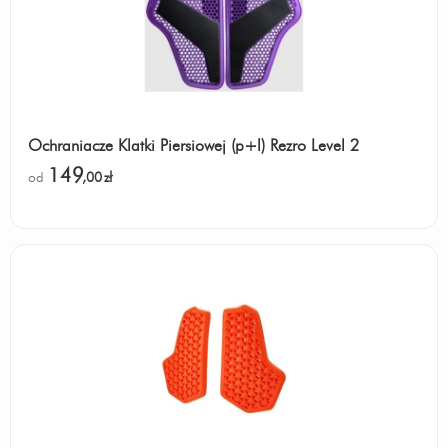
Ochraniacze Klatki Piersiowej (p+l) Rezro Level 2
149
od
,00
zł