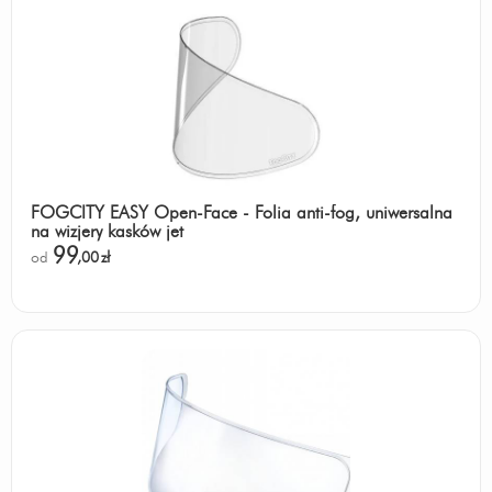
FOGCITY EASY Open-Face - Folia anti-fog, uniwersalna
na wizjery kasków jet
99
od
,00
zł