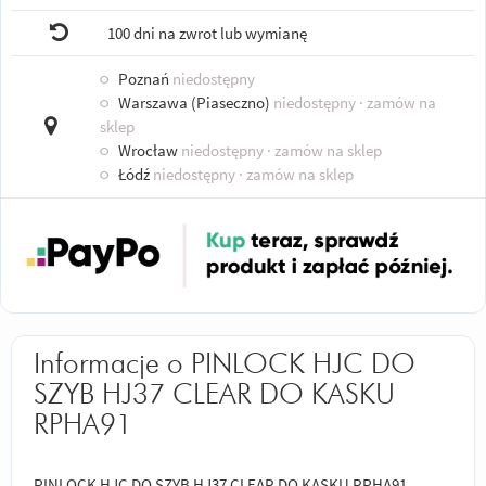
100 dni na zwrot lub wymianę
○
Poznań
niedostępny
○
Warszawa (Piaseczno)
niedostępny
· zamów na
sklep
○
Wrocław
niedostępny
· zamów na sklep
○
Łódź
niedostępny
· zamów na sklep
Informacje o PINLOCK HJC DO
SZYB HJ37 CLEAR DO KASKU
RPHA91
PINLOCK HJC DO SZYB HJ37 CLEAR DO KASKU RPHA91