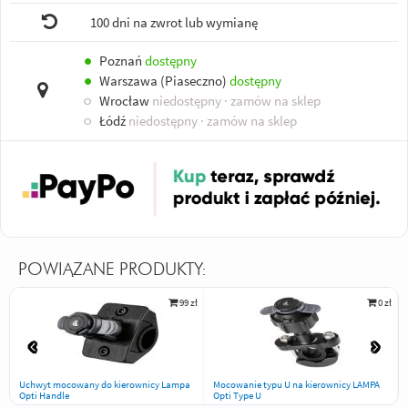
100 dni na zwrot lub wymianę
●
Poznań
dostępny
●
Warszawa (Piaseczno)
dostępny
○
Wrocław
niedostępny
· zamów na sklep
○
Łódź
niedostępny
· zamów na sklep
POWIĄZANE PRODUKTY:
99 zł
0 zł
Uchwyt mocowany do kierownicy Lampa
Mocowanie typu U na kierownicy LAMPA
Opti Handle
Opti Type U