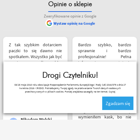
Opinie o sklepie
Zweryfikowane opinie z Google
Wystaw opinię na Google
Z tak szybkim dotarciem
Bardzo szybko, bardzo
paczki to się dawno nie
sprawnie i bardzo
spotkałem. Wszystko jak być
profesjonalnie! Pełna
powinno, przesyłka szybko
informacja o statusie
wysłana, jest feedback o
przesylki. Dziękuję. Takie
tym co się z paczką dzieje,
Drogi Czytelniku!
zakupy to naprawdę
towar dotarł dobrze
przyjemność. Polecam!
Robert Rudnicki
Od 25 maja 2018 roku obowiązuje Rozporządzenie Parlamentu Europejskiego i Rady (UE) 2016/679 z dnia 27
zapakowany i zgodny z
kwietnia 2016 r (RODO). Potrzebujemy Twojej zgody na przetwarzanie Twoich danych osobowych
zamówieniem.
przechowywanych w plikach cookies. Poniżej znajdziesz szczegóły na ten temat.
Czytaj
Organizacyjnie chłopaki
Zgadzam się
mają to ogarnięte :)
Mega kolesie, 2 razy
wymieniłem kask, bo nie
Nikodem Wolski
pasował rozmiar i zero
problemów. Na pewno
jeszcze wrócę, a może i