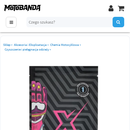
Sklep
»
Akcesoria i Eksploatacja
»
Chemia Motocyklowa
»
Czyszczenie i pielęgnacja odzieży
»