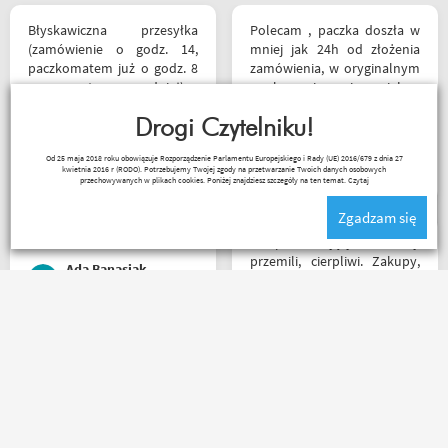
Błyskawiczna przesyłka
Polecam , paczka doszła w
(zamówienie o godz. 14,
mniej jak 24h od złożenia
paczkomatem już o godz. 8
zamówienia, w oryginalnym
rano następnego dnia!) ,
opakowaniu, nie miałem
paczka zapakowana
okazji sprawdzić jak wygląda
schludnie i estetycznie, tak
Drogi Czytelniku!
zamiana rozmiarów ale cała
samo kurtka, która była
reszta na wysokim
Kuba 1510
Od 25 maja 2018 roku obowiązuje Rozporządzenie Parlamentu Europejskiego i Rady (UE) 2016/679 z dnia 27
prezentem urodzinowym,
poziomie.
kwietnia 2016 r (RODO). Potrzebujemy Twojej zgody na przetwarzanie Twoich danych osobowych
więc nawet nie było
przechowywanych w plikach cookies. Poniżej znajdziesz szczegóły na ten temat.
Czytaj
potrzeby szukania
Zgadzam się
okazjonalnego opakowania.
Zdecydowanie polecam i na
Sklep na celujący! Fachowcy
pewno wrócę do
przemili, cierpliwi. Zakupy,
Ada Banasiak
Motobandy na kolejne
które się do kufra nie
zakupy :)
zmieściły, zostały wysłane
kurierem - ekstra
rozwiązanie! Jakość
Bardzo szybka wysyłka! W
produktów (m.in. komplet
ciągu 3 dni, kupiłem,
Rebelhorn) pierwsza klasa -
odesłałem z wymianą na
już sprawdzone na
większe i dostałem z
dłuższym wypadzie w
powrotem zamówione buty.
Bieszczady. Polecam z