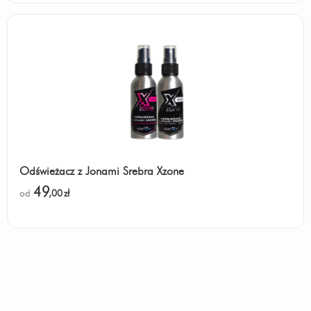
Odświeżacz z Jonami Srebra Xzone
49
od
,00
zł