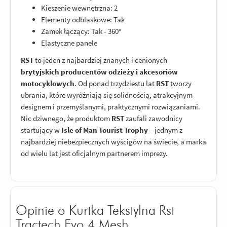
Kieszenie wewnętrzna: 2
Elementy odblaskowe: Tak
Zamek łączący: Tak - 360°
Elastyczne panele
RST
to jeden z najbardziej znanych i cenionych
brytyjskich producentów odzieży i akcesoriów
motocyklowych
. Od ponad trzydziestu lat
RST
tworzy
ubrania, które wyróżniają się solidnością, atrakcyjnym
designem i przemyślanymi, praktycznymi rozwiązaniami.
Nic dziwnego, że produktom
RST
zaufali zawodnicy
startujący w
Isle of Man Tourist Trophy
– jednym z
najbardziej niebezpiecznych wyścigów na świecie, a marka
od wielu lat jest oficjalnym partnerem imprezy.
Opinie o Kurtka Tekstylna Rst
Tractech Evo 4 Mesh