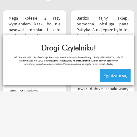
Mega kolesie, 2 razy
Bardzo fajny sklep,
wymieniłem kask, bo nie
pomocna obsługa pana
pasował rozmiar i zero
Patryka. A najlepsze było to,
problemów. Na pewno
że podczas zakupów byłem
jeszcze wrócę, a może i
świadkiem cudu – pan
wpadnę przejazdem.
Drogi Czytelniku!
inwalida nagle wstał i
Polecam wszystkim
poszedł. 10/10 za atrakcje
Kapkos
Od 25 maja 2018 roku obowiązuje Rozporządzenie Parlamentu Europejskiego i Rady (UE) 2016/679 z dnia 27
początkującym w temacie
dodatkowe. 😄
kwietnia 2016 r (RODO). Potrzebujemy Twojej zgody na przetwarzanie Twoich danych osobowych
moto, bo wyjadacze i tak
przechowywanych w plikach cookies. Poniżej znajdziesz szczegóły na ten temat.
Czytaj
wiedzą że motobanda jest
Zgadzam się
The Best! Już byłem na
miejscu i nadal podtrzymuję
Bardzo szybka wysyłka,
zdanie.
towar dobrze zapakowany
Mr Grisza
na czas transportu, ładny
przemyślany sklep, duży
plus za publikowane
materiały niejednokrotnie
Za same maile zwrotne i ich
podpięte do
treść macie u mnie
poszczególnych artykułów,
5⭐⭐⭐⭐⭐ co do towaru to
ceny podobne jak i u innych
wszystko zgodne z opisem i
ale za wspomniane