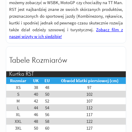
możemy zobaczyć w WSBK, MotoGP czy chociażby na TT Man.
RST jest najbardziej znane ze swoich skórzanych produktów,
przeznaczonych do sportowej jazdy (Kombinezony, rękawice,
kurtki i spodnie) jednak od pewnego czasu skutecznie rozwija
także dział odzieży szosowej i turystycznej.
Zobacz film z
naszej wizyty w ich siedzibie
!
Tabele Rozmiarów
Kurtka RST
Rozmiar
UK
EU
Obwód klatki piersiowej (cm)
XS
38
48
97
S
40
50
102
M
42
52
107
L
44
54
112
XL
46
56
117
XXL
48
58
122
3XL
50
60
127