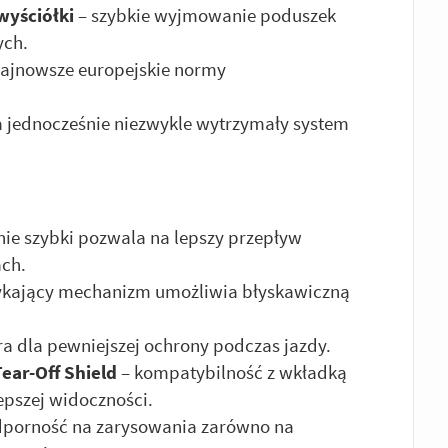
wyściółki
– szybkie wyjmowanie poduszek
ych.
najnowsze europejskie normy
 a jednocześnie niezwykle wytrzymały system
nie szybki pozwala na lepszy przepływ
ach.
kający mechanizm umożliwia błyskawiczną
ra dla pewniejszej ochrony podczas jazdy.
ear-Off Shield
– kompatybilność z wkładką
epszej widoczności.
dporność na zarysowania zarówno na