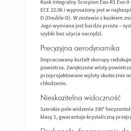
Kask integralny Scorpion Exo-R1 Evo I
ECE 22.06 i wyposażony jest w najbez
D (Double-D). W zestawie z kaskiem zn
Jego wymiana jest bardzo prosta – sy
szybki bez użycia narzędzi.
Precyzyjna aerodynamika
Dopracowany kształt skorupy redukuje 
powietrza. Zwiększone wloty powietrza
przeprojektowane wyloty skutecznie o
chłodzenie.
Nieskazitelna widoczność
Szerokie pole widzenia 190° horyzontaln
klasy 1, gwarantuje krystaliczną przej