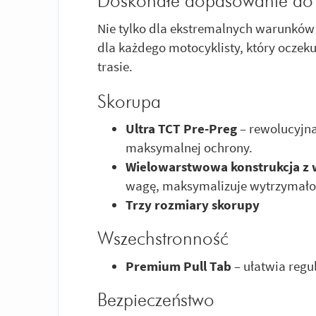
Doskonałe dopasowanie do k
Nie tylko dla ekstremalnych warunkó
dla każdego motocyklisty, który oczek
trasie.
Skorupa
Ultra TCT Pre-Preg
– rewolucyjna
maksymalnej ochrony.
Wielowarstwowa konstrukcja z 
wagę, maksymalizuje wytrzymałoś
Trzy rozmiary skorupy
Wszechstronność
Premium Pull Tab
– ułatwia reg
Bezpieczeństwo