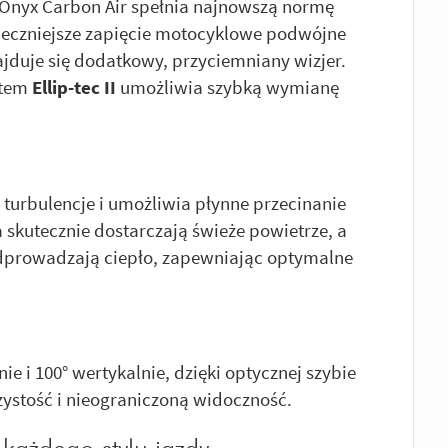
I Onyx Carbon Air spełnia najnowszą normę
pieczniejsze zapięcie motocyklowe podwójne
ajduje się dodatkowy, przyciemniany wizjer.
stem
Ellip-tec II
umożliwia szybką wymianę
turbulencje i umożliwia płynne przecinanie
 skutecznie dostarczają świeże powietrze, a
dprowadzają ciepło, zapewniając optymalne
ie i 100° wertykalnie, dzięki optycznej szybie
rzystość i nieograniczoną widoczność.