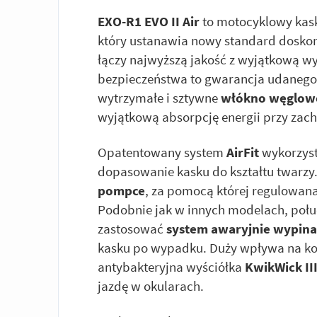
EXO-R1 EVO II Air
to motocyklowy kask
który ustanawia nowy standard doskon
łączy najwyższą jakość z wyjątkową wyd
bezpieczeństwa to gwarancja udanego
wytrzymałe i sztywne
włókno węglow
wyjątkową absorpcję energii przy zac
Opatentowany system
AirFit
wykorzys
dopasowanie kasku do kształtu twarzy.
pompce
, za pomocą której regulowana
Podobnie jak w innych modelach, poł
zastosować
system awaryjnie wypin
kasku po wypadku. Duży wpływa na ko
antybakteryjna wyściółka
KwikWick II
jazdę w okularach.