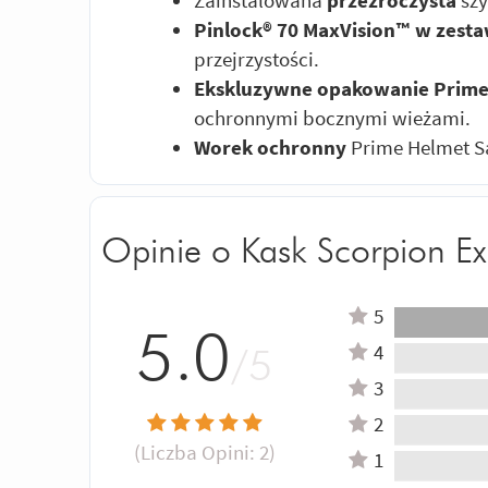
Pinlock® 70 MaxVision™ w zesta
przejrzystości.
Ekskluzywne opakowanie Prim
ochronnymi bocznymi wieżami.
Worek ochronny
Prime Helmet S
Opinie o Kask Scorpion Ex
5
5.0
4
/5
3
2
(Liczba Opini:
2
)
1