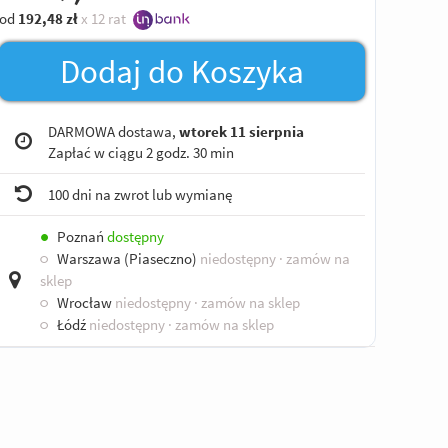
od
192,48
zł
x 12 rat
Dodaj do Koszyka
DARMOWA dostawa,
wtorek 11 sierpnia
Zapłać w ciągu
2 godz. 30 min
100 dni na zwrot lub wymianę
●
Poznań
dostępny
○
Warszawa (Piaseczno)
niedostępny
· zamów na
sklep
○
Wrocław
niedostępny
· zamów na sklep
○
Łódź
niedostępny
· zamów na sklep