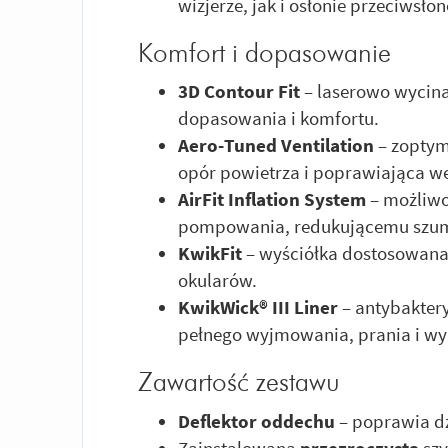
wizjerze, jak i osłonie przeciwsłon
Komfort i dopasowanie
3D Contour Fit
– laserowo wycin
dopasowania i komfortu.
Aero-Tuned Ventilation
– zopty
opór powietrza i poprawiająca we
AirFit Inflation System
– możliw
pompowania, redukującemu szumy
KwikFit
– wyściółka dostosowana
okularów.
KwikWick® III Liner
– antybakter
pełnego wyjmowania, prania i w
Zawartość zestawu
Deflektor oddechu
– poprawia dz
Zainstalowana
przezroczysta
sz