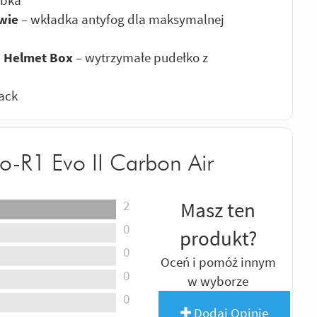
wie
– wkładka antyfog dla maksymalnej
e Helmet Box
– wytrzymałe pudełko z
ack
o-R1 Evo II Carbon Air
2
Masz ten
0
produkt?
0
Oceń i pomóż innym
0
w wyborze
0
Dodaj Opinię