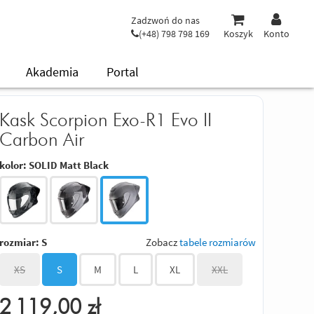
Zadzwoń do nas
(+48) 798 798 169
Koszyk
Konto
Akademia
Portal
Kask Scorpion Exo-R1 Evo II
Carbon Air
kolor:
SOLID Matt Black
rozmiar:
S
Zobacz
tabele rozmiarów
XS
S
M
L
XL
XXL
2 119,00
zł