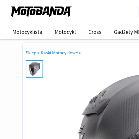
Motocyklista
Motocykl
Cross
Gadżety M
Sklep
»
Kaski Motocyklowe
»