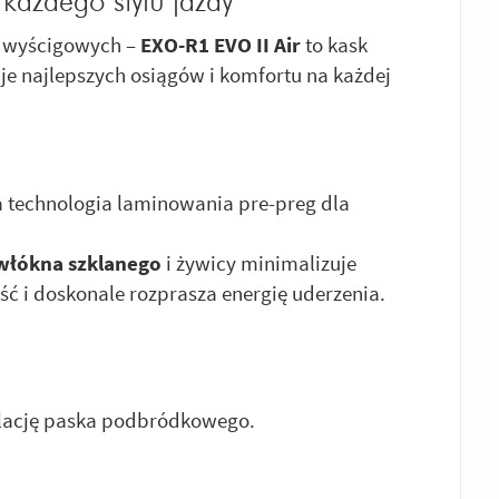
ażdego stylu jazdy
w wyścigowych –
EXO-R1 EVO II Air
to kask
uje najlepszych osiągów i komfortu na każdej
 technologia laminowania pre-preg dla
włókna szklanego
i żywicy minimalizuje
ć i doskonale rozprasza energię uderzenia.
ulację paska podbródkowego.