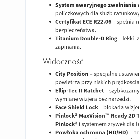
System awaryjnego zwalniania 
policzkowych dla służb ratunkow
Certyfikat ECE R22.06
– spełnia 
bezpieczeństwa.
Titanium Double-D Ring
– lekki,
zapinania.
Widoczność
City Position
– specjalne ustawie
powietrza przy niskich prędkości
Ellip-Tec II Ratchet
– szybkozamy
wymianę wizjera bez narzędzi.
Face Shield Lock
– blokada wizje
Pinlock® MaxVision™ Ready 2D T
Pinlock®
i systemem zrywek dla l
Powłoka ochronna (HD/HD)
– o