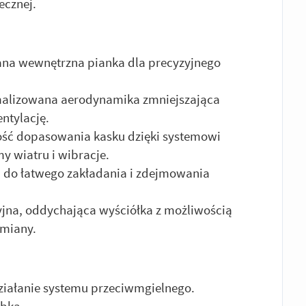
ecznej.
ana wewnętrzna pianka dla precyzyjnego
malizowana aerodynamika zmniejszająca
ntylację.
ość dopasowania kasku dzięki systemowi
 wiatru i wibracje.
 do łatwego zakładania i zdejmowania
yjna, oddychająca wyściółka z możliwością
ymiany.
iałanie systemu przeciwmgielnego.
ybka