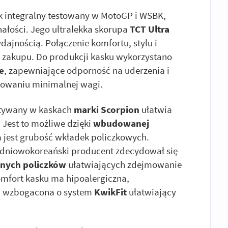
 integralny testowany w MotoGP i WSBK,
ałości. Jego ultralekka skorupa
TCT Ultra
ajnością. Połączenie komfortu, stylu i
 zakupu. Do produkcji kasku wykorzystano
e
, zapewniające odporność na uderzenia i
howaniu minimalnej wagi.
tywany w kaskach
marki Scorpion
ułatwia
 Jest to możliwe dzięki
wbudowanej
 jest grubość wkładek policzkowych.
udniowokoreański producent zdecydował się
anych policzków
ułatwiających zdejmowanie
mfort kasku ma hipoalergiczna,
I
wzbogacona o system
KwikFit
ułatwiający