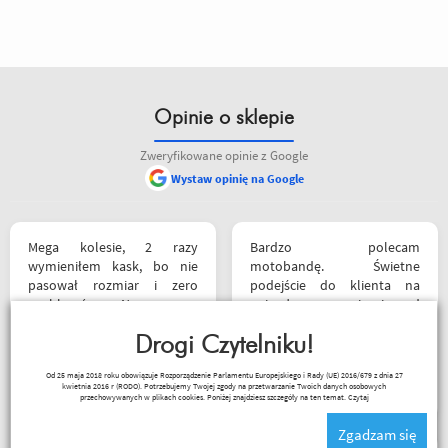
Opinie o sklepie
Zweryfikowane opinie z Google
Wystaw opinię na Google
Mega kolesie, 2 razy
Bardzo polecam
wymieniłem kask, bo nie
motobandę. Świetne
pasował rozmiar i zero
podejście do klienta na
problemów. Na pewno
najwyższym poziomie od
jeszcze wrócę, a może i
samego początku do końca.
wpadnę przejazdem.
Drogi Czytelniku!
Oby więcej takich sklepów.
Polecam wszystkim
Wojciech Skwarcan
Od 25 maja 2018 roku obowiązuje Rozporządzenie Parlamentu Europejskiego i Rady (UE) 2016/679 z dnia 27
początkującym w temacie
kwietnia 2016 r (RODO). Potrzebujemy Twojej zgody na przetwarzanie Twoich danych osobowych
moto, bo wyjadacze i tak
przechowywanych w plikach cookies. Poniżej znajdziesz szczegóły na ten temat.
Czytaj
wiedzą że motobanda jest
Zgadzam się
The Best! Już byłem na