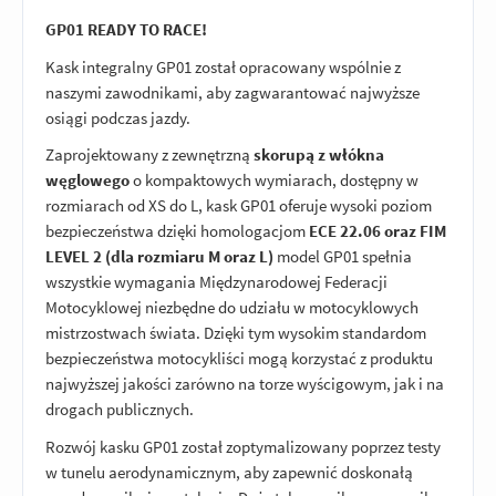
GP01 READY TO RACE!
Kask integralny GP01 został opracowany wspólnie z
naszymi zawodnikami, aby zagwarantować najwyższe
osiągi podczas jazdy.
Zaprojektowany z zewnętrzną
skorupą z włókna
węglowego
o kompaktowych wymiarach, dostępny w
rozmiarach od XS do L, kask GP01 oferuje wysoki poziom
bezpieczeństwa dzięki homologacjom
ECE 22.06 oraz FIM
LEVEL 2 (dla rozmiaru M oraz L)
model GP01 spełnia
wszystkie wymagania Międzynarodowej Federacji
Motocyklowej niezbędne do udziału w motocyklowych
mistrzostwach świata. Dzięki tym wysokim standardom
bezpieczeństwa motocykliści mogą korzystać z produktu
najwyższej jakości zarówno na torze wyścigowym, jak i na
drogach publicznych.
Rozwój kasku GP01 został zoptymalizowany poprzez testy
w tunelu aerodynamicznym, aby zapewnić doskonałą