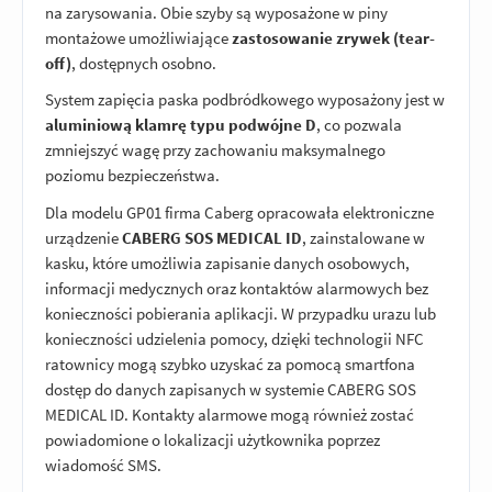
na zarysowania. Obie szyby są wyposażone w piny
montażowe umożliwiające
zastosowanie zrywek (tear-
off)
, dostępnych osobno.
System zapięcia paska podbródkowego wyposażony jest w
aluminiową klamrę typu podwójne D
, co pozwala
zmniejszyć wagę przy zachowaniu maksymalnego
poziomu bezpieczeństwa.
Dla modelu GP01 firma Caberg opracowała elektroniczne
urządzenie
CABERG SOS MEDICAL ID
, zainstalowane w
kasku, które umożliwia zapisanie danych osobowych,
informacji medycznych oraz kontaktów alarmowych bez
konieczności pobierania aplikacji. W przypadku urazu lub
konieczności udzielenia pomocy, dzięki technologii NFC
ratownicy mogą szybko uzyskać za pomocą smartfona
dostęp do danych zapisanych w systemie CABERG SOS
MEDICAL ID. Kontakty alarmowe mogą również zostać
powiadomione o lokalizacji użytkownika poprzez
wiadomość SMS.