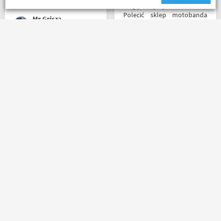
miejscu i nadal podtrzymuję
Mogę z czystym sumieniem
zdanie.
Polecić sklep motobanda
Mr Grisza
może na miejscu mnie nie
było ale fachowa pomoc
poprzez e-mail przy zakupie
pomogła , profesjonalne
Mega obsługa i dobry towar
podejście do klienta , kiedyś
. . . każdy motocyklista
jak pozwoli na to pogoda
znajdzie coś dla siebie . . .
napewno się wybiorę do
serdecznie polecam ???
sklepu a tym czasem
pozostaje napić się kawy w
ich kubku
Sebastian Trąbski
Paweł W
Masz pytania?
Zadzwoń lub napisz do nas
(+48) 798 798 169
sklep@motobanda.pl