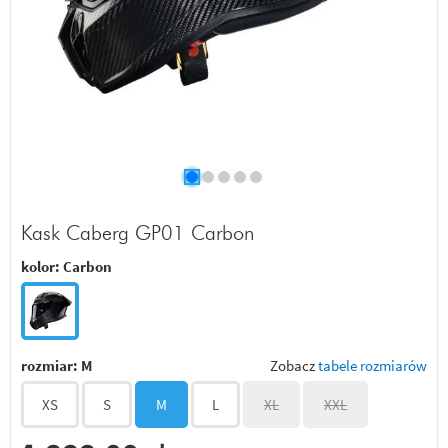
Kask Caberg GP01 Carbon
kolor:
Carbon
rozmiar:
M
Zobacz
tabele rozmiarów
XS
S
M
L
XL
XXL