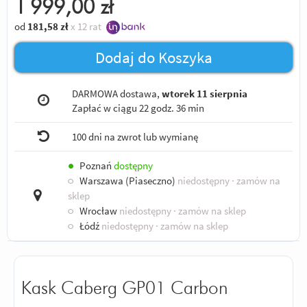
1 999,00
zł
od
181,58
zł
x 12 rat
Dodaj do Koszyka
DARMOWA dostawa,
wtorek 11 sierpnia
Zapłać w ciągu
22 godz. 36 min
100 dni na zwrot lub wymianę
●
Poznań
dostępny
○
Warszawa (Piaseczno)
niedostępny
· zamów na
sklep
○
Wrocław
niedostępny
· zamów na sklep
○
Łódź
niedostępny
· zamów na sklep
Kask Caberg GP01 Carbon