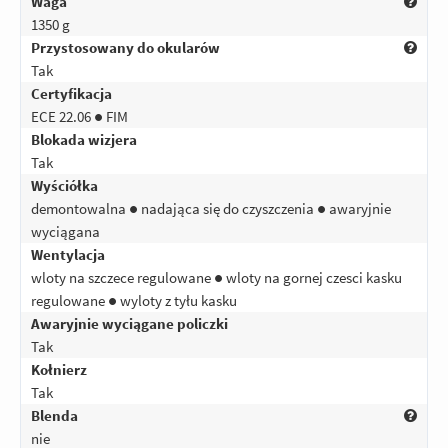
Waga
1350 g
Przystosowany do okularów
Tak
Certyfikacja
ECE 22.06 ● FIM
Blokada wizjera
Tak
Wyściółka
demontowalna ● nadająca się do czyszczenia ● awaryjnie
wyciągana
Wentylacja
wloty na szczece regulowane ● wloty na gornej czesci kasku
regulowane ● wyloty z tyłu kasku
Awaryjnie wyciągane policzki
Tak
Kołnierz
Tak
Blenda
nie