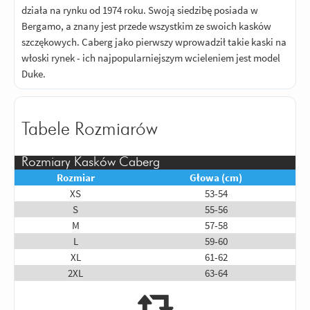
działa na rynku od 1974 roku. Swoją siedzibę posiada w
Bergamo, a znany jest przede wszystkim ze swoich kasków
szczękowych. Caberg jako pierwszy wprowadził takie kaski na
włoski rynek - ich najpopularniejszym wcieleniem jest model
Duke.
Tabele Rozmiarów
Rozmiary Kasków Caberg
Rozmiar
Głowa (cm)
XS
53-54
S
55-56
M
57-58
L
59-60
XL
61-62
2XL
63-64