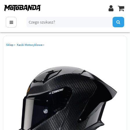
Sklep
»
Kaski Motocyklowe
»