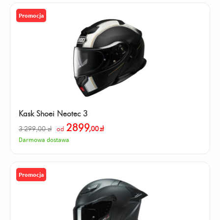
Promocja
Kask Shoei Neotec 3
2899
3 299,00 zł
od
,00
zł
Darmowa dostawa
Promocja