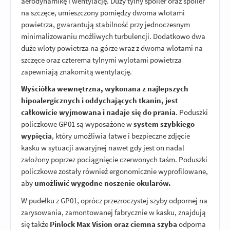
aerodynamikę i wentylację. Duży tylny spoiler oraz spoiler
na szczęce, umieszczony pomiędzy dwoma wlotami
powietrza, gwarantują stabilność przy jednoczesnym
minimalizowaniu możliwych turbulencji. Dodatkowo dwa
duże wloty powietrza na górze wraz z dwoma wlotami na
szczęce oraz czterema tylnymi wylotami powietrza
zapewniają znakomitą wentylację.
Wyściółka wewnętrzna, wykonana z najlepszych
hipoalergicznych i oddychających tkanin, jest
całkowicie wyjmowana i nadaje się do prania
. Poduszki
policzkowe GP01 są wyposażone w
system szybkiego
wypięcia
, który umożliwia łatwe i bezpieczne zdjęcie
kasku w sytuacji awaryjnej nawet gdy jest on nadal
założony poprzez pociągnięcie czerwonych taśm. Poduszki
policzkowe zostały również ergonomicznie wyprofilowane,
aby
umożliwić wygodne noszenie okularów.
W pudełku z GP01, oprócz przezroczystej szyby odpornej na
zarysowania, zamontowanej fabrycznie w kasku, znajdują
się także
Pinlock Max Vision oraz ciemna szyba
odporna