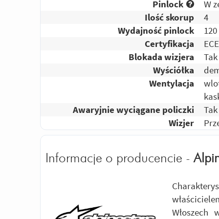
Pinlock
W z
Ilość skorup
4
Wydajność pinlock
120
Certyfikacja
ECE
Blokada wizjera
Tak
Wyściółka
dem
Wentylacja
wlo
kas
Awaryjnie wyciągane policzki
Tak
Wizjer
Prz
Informacje o producencie -
Alpi
Charakter
właściciel
Włoszech 