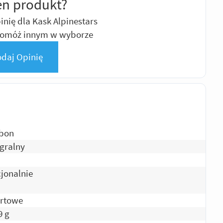
en produkt?
nię dla Kask Alpinestars
 pomóż innym w wyborze
daj Opinię
bon
egralny
jonalnie
rtowe
9 g