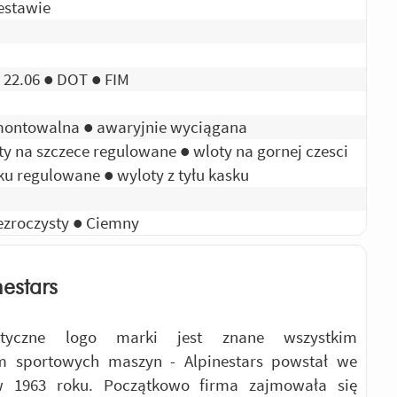
estawie
 22.06 ● DOT ● FIM
ontowalna ● awaryjnie wyciągana
ty na szczece regulowane ● wloty na gornej czesci
ku regulowane ● wyloty z tyłu kasku
ezroczysty ● Ciemny
nestars
ystyczne logo marki jest znane wszystkim
em sportowych maszyn - Alpinestars powstał we
w 1963 roku. Początkowo firma zajmowała się