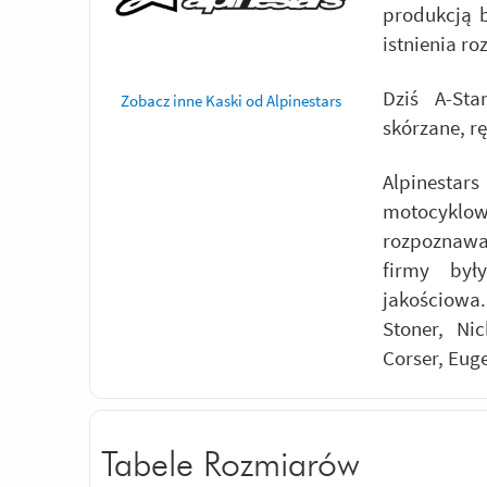
produkcją 
istnienia ro
Dziś A-Sta
Zobacz inne Kaski od Alpinestars
skórzane, r
Alpinest
motocyklow
rozpoznawal
firmy był
jakościowa
Stoner, Ni
Corser, Eug
Tabele Rozmiarów