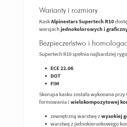
Warianty i rozmiary
Kask
Alpinestars Supertech R10
dostę
wersjach
jednokolorowych i graficzn
Bezpieczeństwo i homologac
Supertech R10 spełnia najbardziej ryg
ECE 22.06
DOT
FIM
Skorupa kasku została wykonana przy 
formowania i
wielokompozytowej kon
zewnętrzną warstwę z
wysokiej 
warstwę z jednokierunkowego k