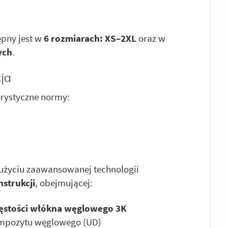
pny jest w
6 rozmiarach: XS–2XL
oraz w
ych
.
ja
orystyczne normy:
użyciu zaawansowanej technologii
strukcji
, obejmującej:
gęstości włókna węglowego 3K
ompozytu węglowego (UD)