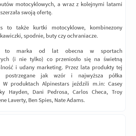
butów motocyklowych, a wraz z kolejnymi latami
zszerzała swoją ofertę.
rs to także kurtki motocyklowe, kombinezony
ękawiczki, spodnie, buty czy ochraniacze.
ars to marka od lat obecna w sportach
ych (i nie tylko) co przeniosło się na świetną
ność i udany marketing. Przez lata produkty tej
y postrzegane jak wzór i najwyższa półka
. W produktach Alpinestars jeździli m.in: Casey
cky Hayden, Dani Pedrosa, Carlos Checa, Troy
ene Laverty, Ben Spies, Nate Adams.