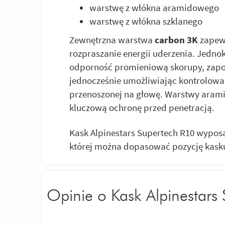
warstwę z włókna aramidowego
warstwę z włókna szklanego
Zewnętrzna warstwa
carbon 3K
zapewn
rozpraszanie energii uderzenia. Jedn
odporność promieniową skorupy, zapob
jednocześnie umożliwiając kontrolowan
przenoszonej na głowę. Warstwy arami
kluczową ochronę przed penetracją.
Kask Alpinestars Supertech R10 wypos
której można dopasować pozycję kasku 
Opinie o Kask Alpinestars