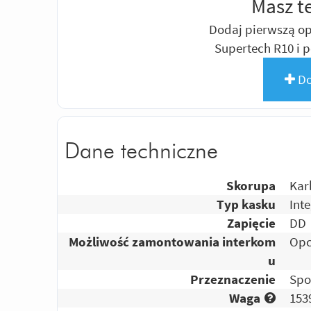
Masz t
Dodaj pierwszą opi
Supertech R10 i
Do
Dane techniczne
Skorupa
Kar
Typ kasku
Int
Zapięcie
DD
Możliwość zamontowania interkom
Opc
u
Przeznaczenie
Spo
Waga
153