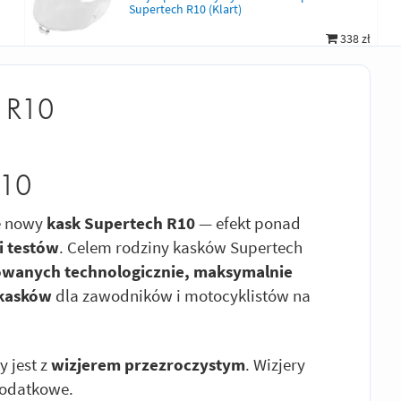
Supertech R10 (Klart)
338 zł
h R10
R10
ie nowy
kask Supertech R10
— efekt ponad
i testów
. Celem rodziny kasków Supertech
owanych technologicznie, maksymalnie
 kasków
dla zawodników i motocyklistów na
 jest z
wizjerem przezroczystym
. Wizjery
dodatkowe.