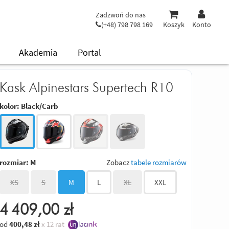
Zadzwoń do nas
(+48) 798 798 169
Koszyk
Konto
Akademia
Portal
Kask Alpinestars Supertech R10
kolor:
Black/Carb
rozmiar:
M
Zobacz
tabele rozmiarów
XS
S
M
L
XL
XXL
4 409,00
zł
od
400,48
zł
x 12 rat