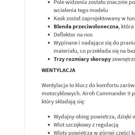
Pole widzenia zostało znacznie 
wcielenia tego modelu
Kask został zaprojektowany w t
Blenda przeciwsłoneczna
, któr
Deflektor na nos
Wypinane i nadające się do prani
materiału, co przekłada się na b
Trzy rozmiary skorupy
zewnętrz
WENTYLACJA
Wentylacja to klucz do komfortu zarówn
motocyklowych. Airoh Commander II p
który składają się:
Wydajny obieg powietrza, dzięki 
Wlot szczękowy z regulacją
Wloty powietrza w górnej części 