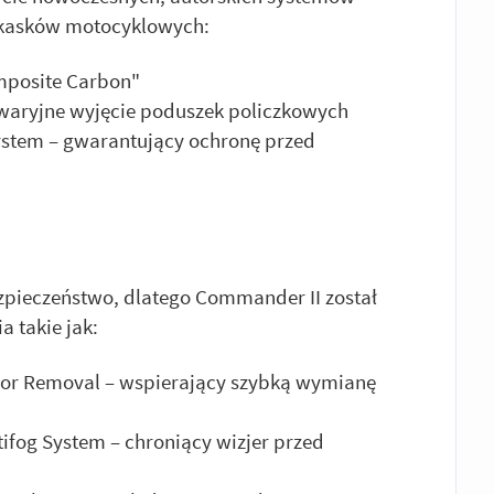
h kasków motocyklowych:
mposite Carbon"
waryjne wyjęcie poduszek policzkowych
System – gwarantujący ochronę przed
zpieczeństwo, dlatego Commander II został
 takie jak:
isor Removal – wspierający szybką wymianę
ifog System – chroniący wizjer przed