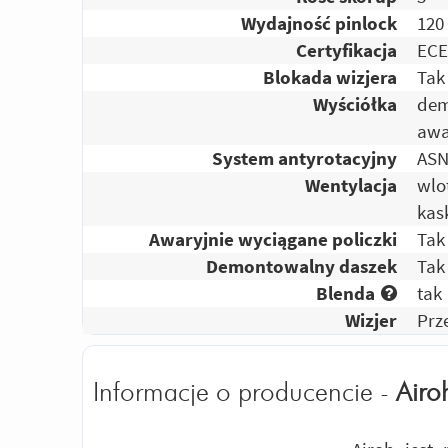
Wydajność pinlock
120
Certyfikacja
ECE
Blokada wizjera
Tak
Wyściółka
dem
awa
System antyrotacyjny
AS
Wentylacja
wlo
kas
Awaryjnie wyciągane policzki
Tak
Demontowalny daszek
Tak
Blenda
tak
Wizjer
Prz
Informacje o producencie -
Airo