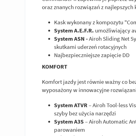
oraz znanych rozwiązań z najlepszyc
Kask wykonany z kompozytu "Co
System A.E.F.R.
umożliwiający a
System
ASN -
Airoh Sliding Net 
skutkami uderzeń rotacyjnych
Najbezpieczniejsze zapięcie DD
KOMFORT
Komfort jazdy jest równie ważny co be
wyposażony w innowacyjne rozwiązania
System ATVR
– Airoh Tool-less V
szyby bez użycia narzędzi
System A3S
– Airoh Automatic Ant
parowaniem