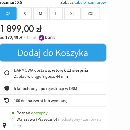
rozmiar:
XS
Zobacz
tabele rozmiarów
XS
S
M
L
XL
XXL
1 899,00
zł
od
172,49
zł
x 12 rat
Dodaj do Koszyka
DARMOWA dostawa,
wtorek 11 sierpnia
Zapłać w ciągu
9 godz. 44 min
5 lat ochrony - po rejestracji w DSM
100 dni na zwrot lub wymianę
●
Poznań
dostępny
○
Warszawa (Piaseczno)
niedostępny
· zamów na
sklep