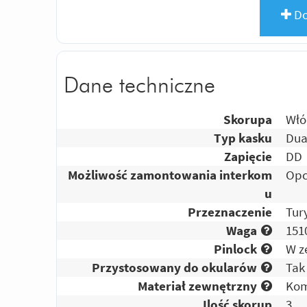
Do
Dane techniczne
Skorupa
Włó
Typ kasku
Dua
Zapięcie
DD
Możliwość zamontowania interkom
Opc
u
Przeznaczenie
Tur
Waga
151
Pinlock
W z
Przystosowany do okularów
Tak
Materiał zewnętrzny
Kom
Ilość skorup
3