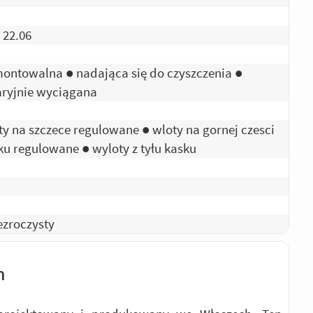
 22.06
ontowalna ● nadająca się do czyszczenia ●
ryjnie wyciągana
N
ty na szczece regulowane ● wloty na gornej czesci
ku regulowane ● wyloty z tyłu kasku
ezroczysty
h