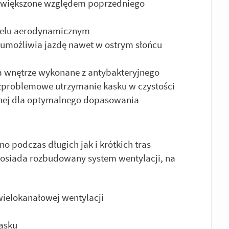
powiększone względem poprzedniego
unelu aerodynamicznym
a umożliwia jazdę nawet w ostrym słońcu
a wnętrze wykonane z antybakteryjnego
ezproblemowe utrzymanie kasku w czystości
nej dla optymalnego dopasowania
o podczas długich jak i krótkich tras
osiada rozbudowany system wentylacji, na
wielokanałowej wentylacji
kasku