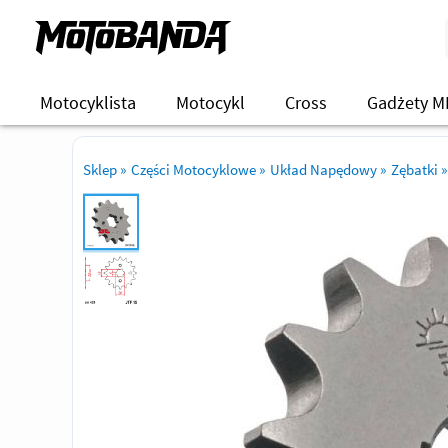
Motocyklista
Motocykl
Cross
Gadżety M
Sklep
»
Części Motocyklowe
»
Układ Napędowy
»
Zębatki
»