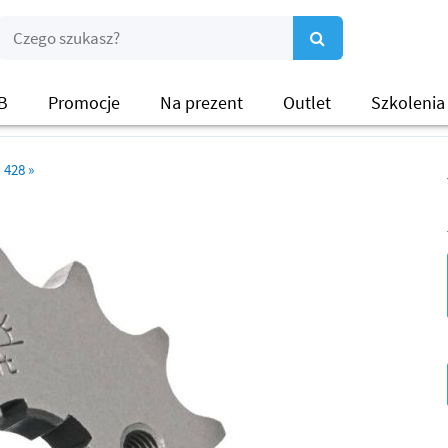
B
Promocje
Na prezent
Outlet
Szkolenia
428
»