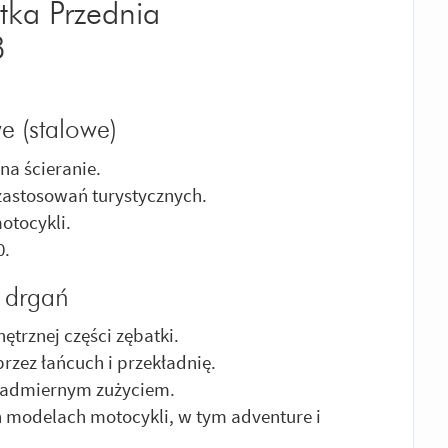
tka Przednia
8
e (stalowe)
na ścieranie.
 zastosowań turystycznych.
otocykli.
0.
m drgań
rznej części zębatki.
rzez łańcuch i przekładnię.
nadmiernym zużyciem.
modelach motocykli, w tym adventure i