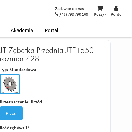
Zadzwoń do nas
(+48) 798 798 169
Koszyk
Konto
Akademia
Portal
JT Zębatka Przednia JTF1550
rozmiar 428
Typ:
Standardowa
Przeznaczenie:
Przód
Przód
Ilość zębów:
14