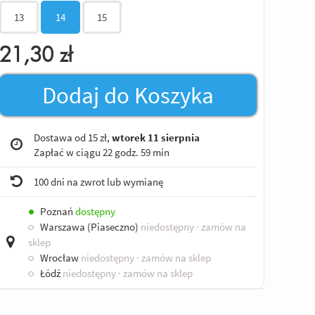
13
14
15
21,30
zł
Dodaj do Koszyka
Dostawa od 15 zł,
wtorek 11 sierpnia
Zapłać w ciągu
22 godz. 59 min
100 dni na zwrot lub wymianę
●
Poznań
dostępny
○
Warszawa (Piaseczno)
niedostępny
· zamów na
sklep
○
Wrocław
niedostępny
· zamów na sklep
○
Łódź
niedostępny
· zamów na sklep