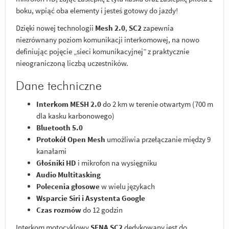
boku, wpiąć oba elementy i jesteś gotowy do jazdy!
Dzięki nowej technologii
Mesh 2.0
,
SC2
zapewnia
niezrównany poziom komunikacji interkomowej, na nowo
definiując pojęcie „sieci komunikacyjnej” z praktycznie
nieograniczoną liczbą uczestników.
Dane techniczne
Interkom MESH 2.0
do 2 km w terenie otwartym (700 m
dla kasku karbonowego)
Bluetooth 5.0
Protokół Open Mesh
umożliwia przełączanie między 9
kanałami
Głośniki HD
i mikrofon na wysięgniku
Audio Multitasking
Polecenia głosowe
w wielu językach
Wsparcie Siri i Asystenta Google
Czas rozmów
do 12 godzin
Interkom motocyklowy
SENA SC2
dedykowany jest do