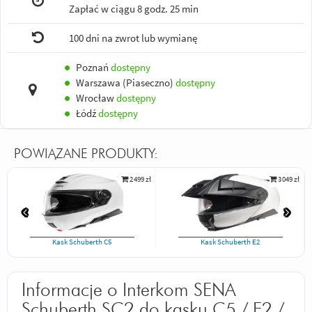
Zapłać w ciągu
8 godz. 25 min
100 dni na zwrot lub wymianę
●
Poznań
dostępny
●
Warszawa (Piaseczno)
dostępny
●
Wrocław
dostępny
●
Łódź
dostępny
POWIĄZANE PRODUKTY:
2 499 zł
3 049 zł
Kask Schuberth C5
Kask Schuberth E2
Informacje o Interkom SENA
Schuberth SC2 do kasku C5 / E2 /