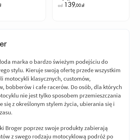
139
ł
od
,00
zł
er
łoda marka o bardzo świeżym podejściu do
go stylu. Kieruje swoją ofertę przede wszystkim
eli motocykli klasycznych, customów,
, bobberów i cafe racerów. Do osób, dla których
tocyklu nie jest tylko sposobem przemieszczania
że się z określonym stylem życia, ubierania się i
zasu.
i Broger poprzez swoje produkty zabierają
ntów z swego rodzaju motocyklową podróż po