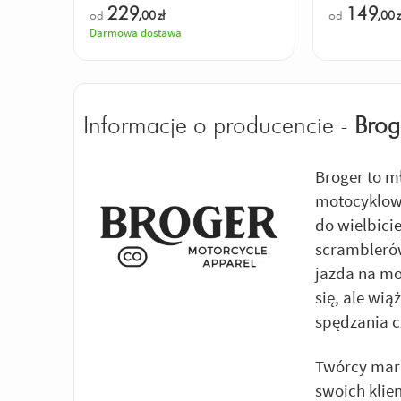
229
149
od
,00
zł
od
,00
z
Darmowa dostawa
Informacje o producencie -
Brog
Broger to m
motocyklowe
do wielbici
scramblerów
jazda na mo
się, ale wią
spędzania c
Twórcy mark
swoich klie