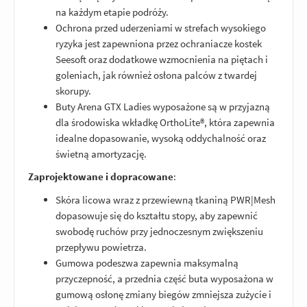
na każdym etapie podróży.
Ochrona przed uderzeniami w strefach wysokiego
ryzyka jest zapewniona przez ochraniacze kostek
Seesoft oraz dodatkowe wzmocnienia na piętach i
goleniach, jak również osłona palców z twardej
skorupy.
Buty Arena GTX Ladies wyposażone są w przyjazną
dla środowiska wkładkę OrthoLite®, która zapewnia
idealne dopasowanie, wysoką oddychalność oraz
świetną amortyzację.
Zaprojektowane i dopracowane
:
Skóra licowa wraz z przewiewną tkaniną PWR|Mesh
dopasowuje się do kształtu stopy, aby zapewnić
swobodę ruchów przy jednoczesnym zwiększeniu
przepływu powietrza.
Gumowa podeszwa zapewnia maksymalną
przyczepność, a przednia część buta wyposażona w
gumową osłonę zmiany biegów zmniejsza zużycie i