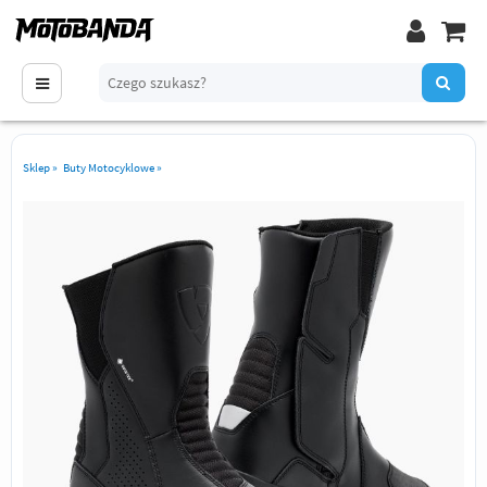
Sklep
»
Buty Motocyklowe
»