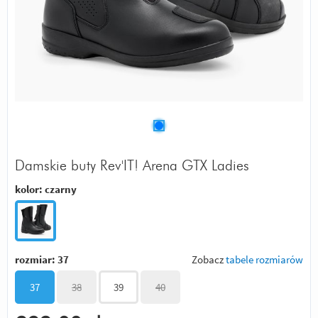
Damskie buty Rev'IT! Arena GTX Ladies
kolor:
czarny
rozmiar:
37
Zobacz
tabele rozmiarów
37
38
39
40