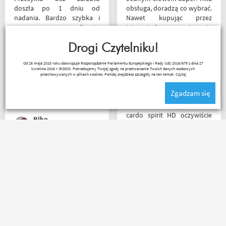
doszła po 1 dniu od
obsługa, doradzą co wybrać.
nadania. Bardzo szybka i
Nawet kupując przez
sprawna realizacja.
internet bez przymierzania
Jakościowo produkty są
po podaniu rozmiaru udało
świetne. Rzetelna firma, z
Drogi Czytelniku!
mi się kupić właśnie taki
której będę korzystał i
rozmiar jaki chciałem.
Janusz Mrozek
Od 25 maja 2018 roku obowiązuje Rozporządzenie Parlamentu Europejskiego i Rady (UE) 2016/679 z dnia 27
wspierał, ponieważ cała
kwietnia 2016 r (RODO). Potrzebujemy Twojej zgody na przetwarzanie Twoich danych osobowych
ekipa robi niesamowita
przechowywanych w plikach cookies. Poniżej znajdziesz szczegóły na ten temat.
Czytaj
robotę w motocyklowym
Zgadzam się
świecie :). Pozdrawiam !
Witam miałem problem z
cardo spirit HD oczywiście
Riko
parowanie wykonywałem
źle pan z obsługi sklepu
spokojnie i cierpliwie
wytłumaczył w czym
Zamówienie złożone po
problem i sprawa
godzinie 15, paczka
załatwiona polecam
następnego dnia o 11 była
serdecznie obsługa daje
już u mnie. Niejednokrotnie
radę no i oczywiście nie
w innych sklepach tyle
wyszedłem bez kupna
czasu czekałem na
kurteczki na lato bardzo
potwierdzenie zamówienia ?
była mi potrzebna w takie