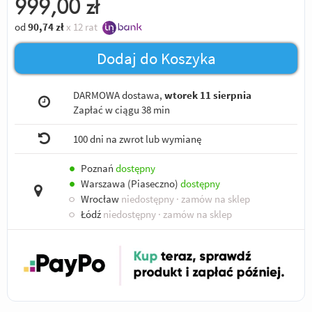
999,00
zł
od
90,74
zł
x 12 rat
Dodaj do Koszyka
DARMOWA dostawa,
wtorek 11 sierpnia
Zapłać w ciągu
38 min
100 dni na zwrot lub wymianę
●
Poznań
dostępny
●
Warszawa (Piaseczno)
dostępny
○
Wrocław
niedostępny
· zamów na sklep
○
Łódź
niedostępny
· zamów na sklep