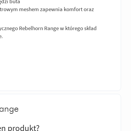
ędzi buta
strowym meshem zapewnia komfort oraz
tycznego Rebelhorn Range w którego skład
e.
Range
en produkt?