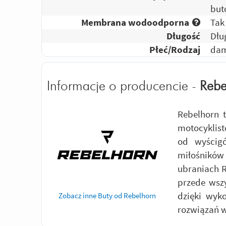
but
Membrana wodoodporna
Tak
Długość
Dłu
Płeć/Rodzaj
dam
Informacje o producencie -
Rebe
Rebelhorn 
motocyklist
od wyścig
miłośników
ubraniach R
przede wszy
dzięki wyko
Zobacz inne Buty od Rebelhorn
rozwiązań w