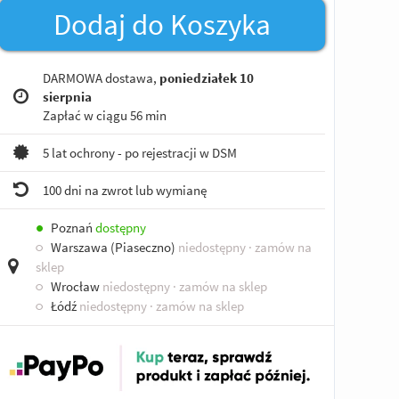
Dodaj do Koszyka
DARMOWA dostawa,
poniedziałek 10
sierpnia
Zapłać w ciągu
56 min
5 lat ochrony - po rejestracji w DSM
100 dni na zwrot lub wymianę
●
Poznań
dostępny
○
Warszawa (Piaseczno)
niedostępny
· zamów na
sklep
○
Wrocław
niedostępny
· zamów na sklep
○
Łódź
niedostępny
· zamów na sklep