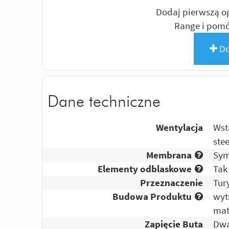
Dodaj pierwszą op
Range i pom
Do
Dane techniczne
Wentylacja
Wst
ste
Membrana
Sym
Elementy odblaskowe
Tak
Przeznaczenie
Tur
Budowa Produktu
wyt
mat
Zapięcie Buta
Dwa