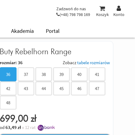
Zadzwoń do nas
(+48) 798 798 169
Koszyk
Konto
Akademia
Portal
Buty Rebelhorn Range
rozmiar:
36
Zobacz
tabele rozmiarów
36
37
38
39
40
41
42
43
44
45
46
47
48
699,00
zł
od
63,49
zł
x 12 rat