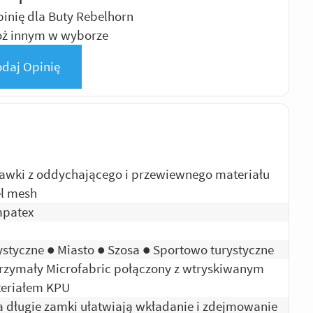
inię dla Buty Rebelhorn
óż innym w wyborze
daj Opinię
awki z oddychającego i przewiewnego materiału
el mesh
patex
ystyczne ● Miasto ● Szosa ● Sportowo turystyczne
rzymały Microfabric połączony z wtryskiwanym
eriałem KPU
 długie zamki ułatwiają wkładanie i zdejmowanie