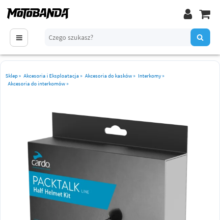
Sklep
»
Akcesoria i Eksploatacja
»
Akcesoria do kasków
»
Interkomy
»
Akcesoria do interkomów
»