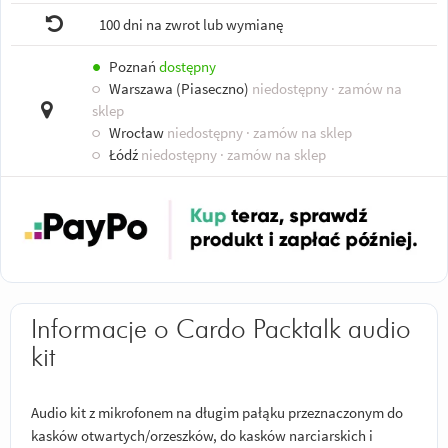
100 dni na zwrot lub wymianę
●
Poznań
dostępny
○
Warszawa (Piaseczno)
niedostępny
· zamów na
sklep
○
Wrocław
niedostępny
· zamów na sklep
○
Łódź
niedostępny
· zamów na sklep
Informacje o Cardo Packtalk audio
kit
Audio kit z mikrofonem na długim pałąku przeznaczonym do
kasków otwartych/orzeszków, do kasków narciarskich i