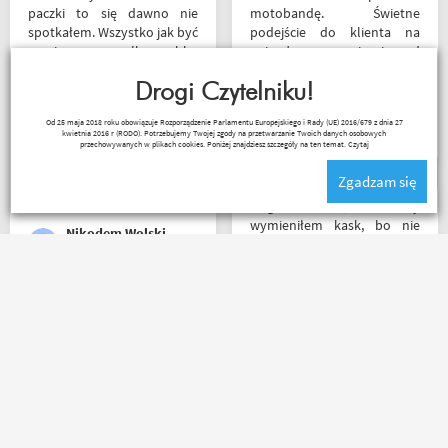
paczki to się dawno nie
motobandę. Świetne
spotkałem. Wszystko jak być
podejście do klienta na
powinno, przesyłka szybko
najwyższym poziomie od
wysłana, jest feedback o
samego początku do końca.
tym co się z paczką dzieje,
Drogi Czytelniku!
Oby więcej takich sklepów.
towar dotarł dobrze
Wojciech Skwarcan
Od 25 maja 2018 roku obowiązuje Rozporządzenie Parlamentu Europejskiego i Rady (UE) 2016/679 z dnia 27
zapakowany i zgodny z
kwietnia 2016 r (RODO). Potrzebujemy Twojej zgody na przetwarzanie Twoich danych osobowych
zamówieniem.
przechowywanych w plikach cookies. Poniżej znajdziesz szczegóły na ten temat.
Czytaj
Organizacyjnie chłopaki
Zgadzam się
mają to ogarnięte :)
Mega kolesie, 2 razy
wymieniłem kask, bo nie
Nikodem Wolski
pasował rozmiar i zero
problemów. Na pewno
jeszcze wrócę, a może i
wpadnę przejazdem.
Rzetelni w tym co robią. p.s.
Polecam wszystkim
super, że nie tylko testujecie,
początkującym w temacie
ale i handlujecie... opisy
moto, bo wyjadacze i tak
towaru, szybka wysyłka...
wiedzą że motobanda jest
profesjonalnie. O testach
The Best! Już byłem na
motocykli nie wspomnę.
miejscu i nadal podtrzymuję
Dzięki.
zdanie.
Ryszard Krysz
Mr Grisza