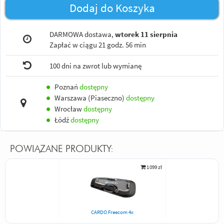
Dodaj do Koszyka
DARMOWA dostawa,
wtorek 11 sierpnia
Zapłać w ciągu
21 godz. 56 min
100 dni na zwrot lub wymianę
●
Poznań
dostępny
●
Warszawa (Piaseczno)
dostępny
●
Wrocław
dostępny
●
Łódź
dostępny
POWIĄZANE PRODUKTY:
1 099 zł
CARDO Freecom 4x