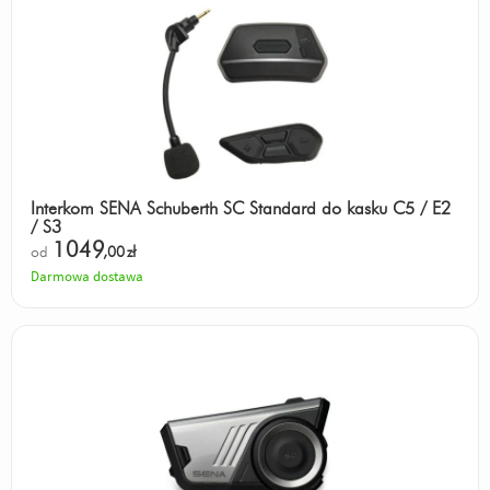
Interkom SENA Schuberth SC Standard do kasku C5 / E2
/ S3
1049
od
,00
zł
Darmowa dostawa