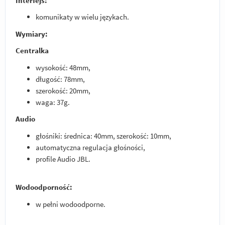
Interfejs:
komunikaty w wielu językach.
Wymiary:
Centralka
wysokość: 48mm,
długość: 78mm,
szerokość: 20mm,
waga: 37g.
Audio
głośniki: średnica: 40mm, szerokość: 10mm,
automatyczna regulacja głośności,
profile Audio JBL.
Wodoodporność:
w pełni wodoodporne.