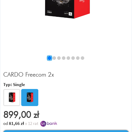
CARDO Freecom 2x
Typ:
Single
899,00
zł
od
81,66
zł
x 12 rat