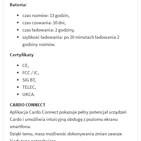
Bateria:
czas rozmów: 13 godzin,
czas czuwania: 10 dni,
czas ładowania: 2 godziny,
szybkość ładowania: po 20 minutach ładowania 2
godziny rozmów.
Certyfikaty
CE,
FCC / IC,
SIG BT,
TELEC,
UKCA.
CARDO CONNECT
Aplikacja Cardo Connect pokazuje pełny potencjał urządzeń
Cardo i umożliwia intuicyjną obsługę z poziomu ekranu
smartfona.
Dzięki temu, masz możliwość dokonywania zmian zawsze
kiedy tego potrzebujesz.