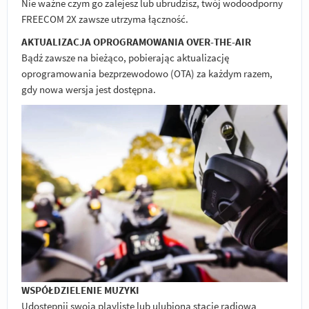
Nie ważne czym go zalejesz lub ubrudzisz, twój wodoodporny
FREECOM 2X zawsze utrzyma łączność.
AKTUALIZACJA OPROGRAMOWANIA OVER-THE-AIR
Bądź zawsze na bieżąco, pobierając aktualizację
oprogramowania bezprzewodowo (OTA) za każdym razem,
gdy nowa wersja jest dostępna.
WSPÓŁDZIELENIE MUZYKI
Udostępnij swoją playlistę lub ulubioną stację radiową