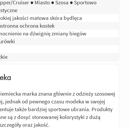
pper/Cruiser ● Miasto ● Szosa ● Sportowo
ystyczne
okiej jakości matowa skóra bydlęca
stronna ochrona kostek
ocnienie na dźwignię zmiany biegów
urówki
tkie
eka
iemiecka marka znana głównie z odzieży szosowej
nej, jednak od pewnego czasu modeka w swojej
zentuje także bardziej sportowe ubrania. Produkty
ane są z dosyć stonowanej kolorystyki z dużą
 szczegóły oraz jakość.