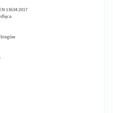
 EN 13634:2017
ydlęca
 biegów
®