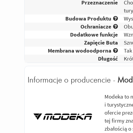
Przeznaczenie
Cho
tur
Budowa Produktu
Wys
Ochraniacze
Obu
Dodatkowe funkcje
Wzm
Zapięcie Buta
Szn
Membrana wodoodporna
Tak
Długość
Kró
Informacje o producencie -
Mod
Modeka to n
i turystycz
ofercie pre
tej firmy zn
zbałością o