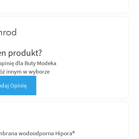
nrod
en produkt?
opinię dla Buty Modeka
óż innym w wyborze
daj Opinię
brana wodoodporna Hipora®