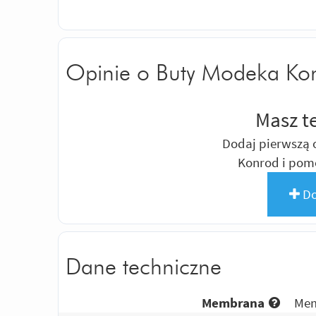
Opinie o Buty Modeka Ko
Masz t
Dodaj pierwszą 
Konrod i pom
Do
Dane techniczne
Membrana
Mem