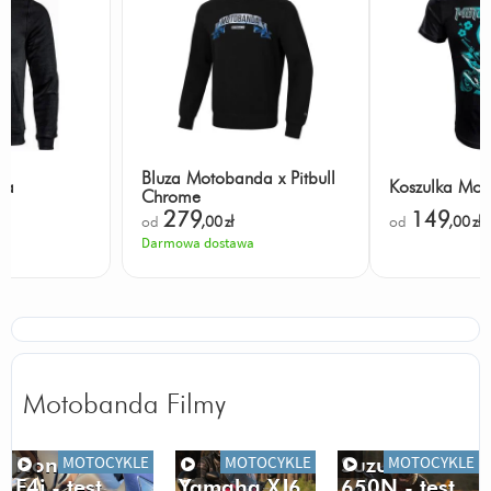
Bluza Motobanda x Pitbull
da
Koszulka Mo
Chrome
279
149
od
,00
zł
od
,00
zł
Darmowa dostawa
Motobanda Filmy
MOTOCYKLE
MOTOCYKLE
MOTOCYKLE
Honda CBR
Suzuki SV
F4i - test
Yamaha XJ6
650N - test