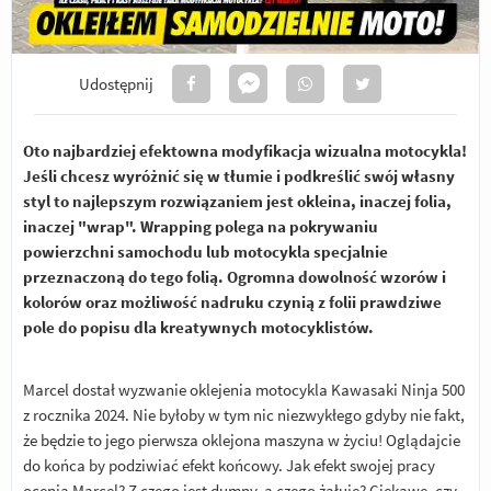
Udostępnij
Oto najbardziej efektowna modyfikacja wizualna motocykla!
Jeśli chcesz wyróżnić się w tłumie i podkreślić swój własny
styl to najlepszym rozwiązaniem jest okleina, inaczej folia,
inaczej "wrap". Wrapping polega na pokrywaniu
powierzchni samochodu lub motocykla specjalnie
przeznaczoną do tego folią. Ogromna dowolność wzorów i
kolorów oraz możliwość nadruku czynią z folii prawdziwe
pole do popisu dla kreatywnych motocyklistów.
Marcel dostał wyzwanie oklejenia motocykla Kawasaki Ninja 500
z rocznika 2024. Nie byłoby w tym nic niezwykłego gdyby nie fakt,
że będzie to jego pierwsza oklejona maszyna w życiu! Oglądajcie
do końca by podziwiać efekt końcowy. Jak efekt swojej pracy
ocenia Marcel? Z czego jest dumny, a czego żałuje? Ciekawe, czy