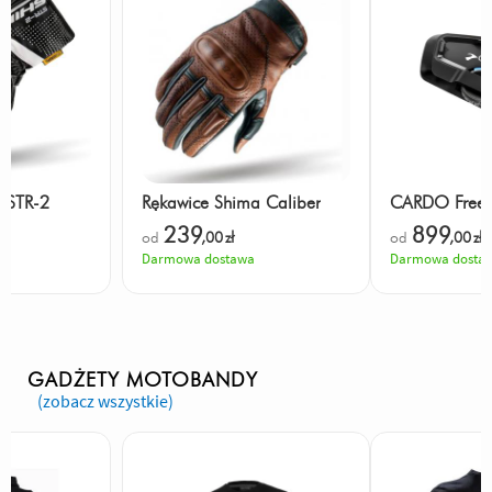
 STR-2
Rękawice Shima Caliber
CARDO Free
239
899
od
,00
zł
od
,00
zł
Darmowa dostawa
Darmowa dosta
GADŻETY MOTOBANDY
(zobacz wszystkie)