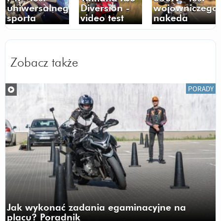
uniwersalnego
Diversion -
wojowniczego
sporta
video test
nakeda
Zobacz także
PORADY
Jak wykonać zadania egaminacyjne na
placu? Poradnik