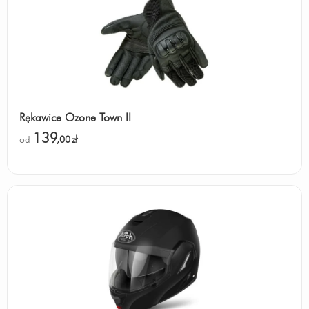
Rękawice Ozone Town II
139
od
,00
zł