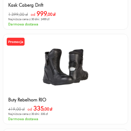
Kask Caberg Drift
999
1 399,00 zł
od
,00
zł
Najniższa cena z 30 dni: 1499 zł
Darmowa dostawa
Promocja
Buty Rebelhorn RIO
335
419,00 zł
od
,00
zł
Najniższa cena z 30 dni: 335 zł
Darmowa dostawa