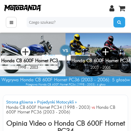
+
+
44%
56%
Honda CB 600F Hornet PC34
Honda CB 600F Hornet PC36
1998 - 2003
2003 - 2006
Wygrywa
Honda CB 600F Hornet PC36 (2003 - 2006)
: 5 głosów
Przegrywa
Honda CB 600F Hornet PC34 (1998 - 2003)
: 4 głosy
Strona główna
»
Pojedynki Motocykli
»
Honda CB 600F Hornet PC34 (1998 - 2003)
vs
Honda CB
600F Hornet PC36 (2003 - 2006)
Opinia Video o
Honda CB 600F Hornet