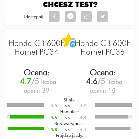
Udostępnij
Honda CB 600F
Honda CB 600F
Hornet PC34
Hornet PC36
Ocena:
Ocena:
4.7
/5
4.6
/5
liczba
liczba
opinii:
39
opinii:
15
Silnik:
4.9
vs
4.9
Hamulce:
4.5
vs
4.4
Bezawaryjność:
4.8
vs
4.7
Frajda z jazdy: