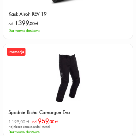
Kask Airoh REV 19
1399
od
,00
zł
Darmowa dostawa
Promocja
Spodnie Richa Camargue Evo
959
1 199,00 zł
od
,00
zł
Najniższa cena z 30 dni: 959 zł
Darmowa dostawa