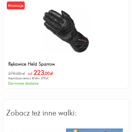
Promocja
Rękawice Held Sparrow
223
279,00 zł
od
,00
zł
Najniższa cena z 30 dni: 279 zł
Darmowa dostawa
Zobacz też inne walki: