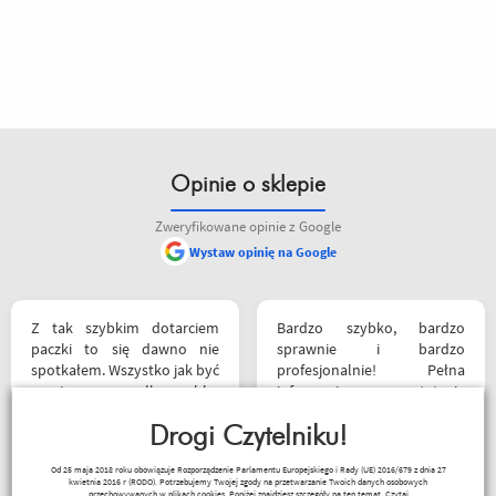
Opinie o sklepie
Zweryfikowane opinie z Google
Wystaw opinię na Google
Z tak szybkim dotarciem
Bardzo szybko, bardzo
paczki to się dawno nie
sprawnie i bardzo
spotkałem. Wszystko jak być
profesjonalnie! Pełna
powinno, przesyłka szybko
informacja o statusie
wysłana, jest feedback o
przesylki. Dziękuję. Takie
tym co się z paczką dzieje,
Drogi Czytelniku!
zakupy to naprawdę
towar dotarł dobrze
przyjemność. Polecam!
Robert Rudnicki
Od 25 maja 2018 roku obowiązuje Rozporządzenie Parlamentu Europejskiego i Rady (UE) 2016/679 z dnia 27
zapakowany i zgodny z
kwietnia 2016 r (RODO). Potrzebujemy Twojej zgody na przetwarzanie Twoich danych osobowych
przechowywanych w plikach cookies. Poniżej znajdziesz szczegóły na ten temat.
Czytaj