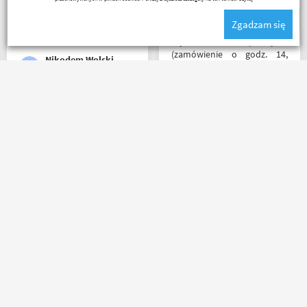
zamówieniem.
Organizacyjnie chłopaki
Zgadzam się
mają to ogarnięte :)
Błyskawiczna przesyłka
(zamówienie o godz. 14,
Nikodem Wolski
paczkomatem już o godz. 8
rano następnego dnia!) ,
paczka zapakowana
schludnie i estetycznie, tak
Polecam z czystym
samo kurtka, która była
sumieniem!? zamowienie
prezentem urodzinowym,
dotarło bardzo szybko,
więc nawet nie było
wszystko zgodnie z opisem i
potrzeby szukania
w jak najlepszym porządku.
okazjonalnego opakowania.
Kontakt również super.
Zdecydowanie polecam i na
Naprawdę warto robić
pewno wrócę do
_ bazyl_
Ada Banasiak
zakupy bo chłopaki wiedzą
Motobandy na kolejne
czym handlują.
zakupy :)
Masz pytania?
Zadzwoń lub napisz do nas