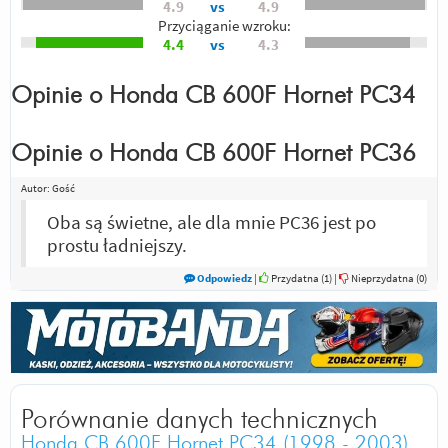
4.9
vs
4.9
Przyciąganie wzroku:
4.4
vs
4.3
Opinie o
Honda CB 600F Hornet PC34
Opinie o
Honda CB 600F Hornet PC36
Autor:
Gość
Oba są świetne, ale dla mnie PC36 jest po
prostu ładniejszy.
Odpowiedz
|
Przydatna (
1
)
|
Nieprzydatna (
0
)
Porównanie danych technicznych
Honda CB 600F Hornet PC34 (1998 - 2003)