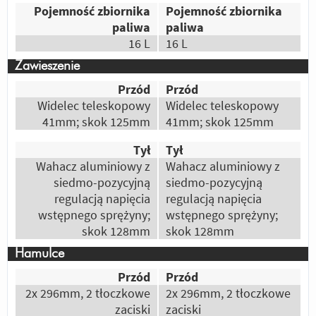
Pojemność zbiornika
Pojemność zbiornika
paliwa
paliwa
16 L
16 L
Zawieszenie
Przód
Przód
Widelec teleskopowy
Widelec teleskopowy
41mm; skok 125mm
41mm; skok 125mm
Tył
Tył
Wahacz aluminiowy z
Wahacz aluminiowy z
siedmo-pozycyjną
siedmo-pozycyjną
regulacją napięcia
regulacją napięcia
wstępnego sprężyny;
wstępnego sprężyny;
skok 128mm
skok 128mm
Hamulce
Przód
Przód
2x 296mm, 2 tłoczkowe
2x 296mm, 2 tłoczkowe
zaciski
zaciski