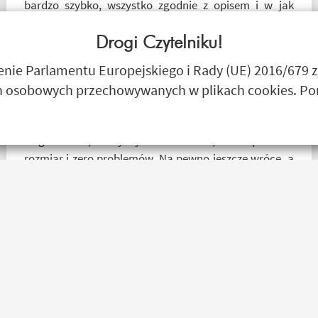
bardzo szybko, wszystko zgodnie z opisem i w jak
najlepszym porządku. Kontakt również super.
Naprawdę warto robić zakupy bo chłopaki wiedzą
Drogi Czytelniku!
czym handlują.
_ bazyl_
ie Parlamentu Europejskiego i Rady (UE) 2016/679 z
 osobowych przechowywanych w plikach cookies. Poni
Mega kolesie, 2 razy wymieniłem kask, bo nie pasował
rozmiar i zero problemów. Na pewno jeszcze wrócę, a
może i wpadnę przejazdem. Polecam wszystkim
początkującym w temacie moto, bo wyjadacze i tak
wiedzą że motobanda jest The Best! Już byłem na
miejscu i nadal podtrzymuję zdanie.
Mr Grisza