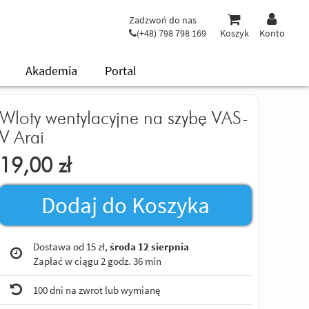
Zadzwoń do nas
(+48) 798 798 169
Koszyk
Konto
Akademia
Portal
Wloty wentylacyjne na szybę VAS-
V Arai
19,00
zł
Dodaj do Koszyka
Dostawa od 15 zł,
środa 12 sierpnia
Zapłać w ciągu
2 godz. 36 min
100 dni na zwrot lub wymianę