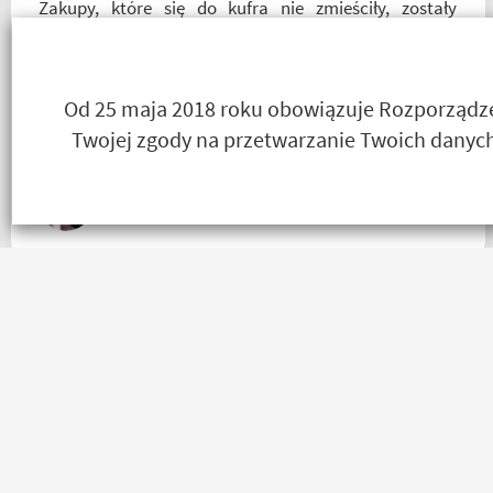
Zakupy, które się do kufra nie zmieściły, zostały
wysłane kurierem - ekstra rozwiązanie! Jakość
produktów (m.in. komplet Rebelhorn) pierwsza klasa -
już sprawdzone na dłuższym wypadzie w Bieszczady.
Od 25 maja 2018 roku obowiązuje Rozporządzen
Polecam z całego serca!
Twojej zgody na przetwarzanie Twoich danych
Agnieszka Deja
Bardzo szybko, bardzo sprawnie i bardzo
profesjonalnie! Pełna informacja o statusie przesylki.
Dziękuję. Takie zakupy to naprawdę przyjemność.
Polecam!
Robert Rudnicki