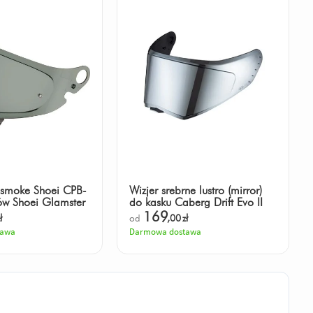
 smoke Shoei CPB-
Wizjer srebrne lustro (mirror)
ów Shoei Glamster
do kasku Caberg Drift Evo II
169
ł
od
,00
zł
tawa
Darmowa dostawa