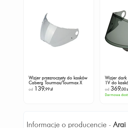
Wizjer przezroczysty do kasków
Wizjer dark
Caberg Tourmax/Tourmax X
1V do kask
139
369
od
,99
zł
od
,00
z
Darmowa dos
Informacje o producencie -
Arai