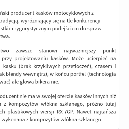
oński producent kasków motocyklowych z
tradycją, wyróżniający się na tle konkurencji
ystkim rygorystycznym podejściem do spraw
stwa.
ństwo zawsze stanowi najważniejszy punkt
a przy projektowaniu kasków. Może ucierpieć na
 kasku (brak krzykliwych przetłoczeń), czasem i
ak blendy wewnątrz), w końcu portfel (technologia
wać) ale głowa bikera nie.
oducent nie ma w swojej ofercie kasków innych niż
 z kompozytów włókna szklanego, próżno tutaj
ich plastikowych wersji RX-7GP. Nawet najtańsza
t wykonana z kompozytów włókna szklanego.