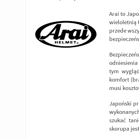
Arai to Jap
wieloletnią 
przede wsz
bezpieczeń
Bezpiecze
odniesieni
tym wygląd
komfort (br
musi koszto
Japoński pr
wykonanych
szukać tan
skorupa jes