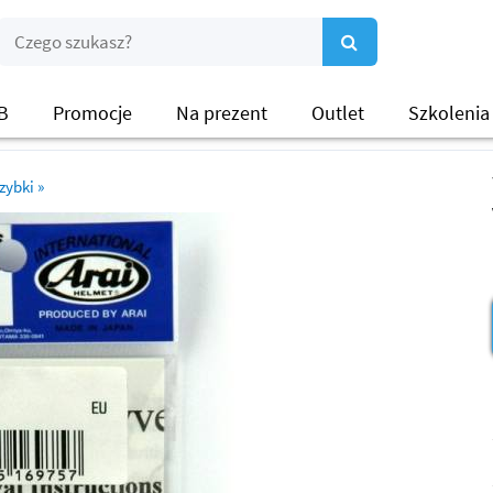
B
Promocje
Na prezent
Outlet
Szkolenia
zybki
»