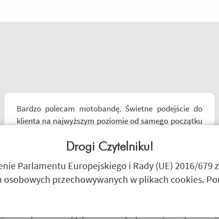
Bardzo polecam motobandę. Świetne podejście do
klienta na najwyższym poziomie od samego początku
do końca. Oby więcej takich sklepów.
Drogi Czytelniku!
Wojciech Skwarcan
ie Parlamentu Europejskiego i Rady (UE) 2016/679 z
 osobowych przechowywanych w plikach cookies. Poni
Sklep na celujący! Fachowcy przemili, cierpliwi.