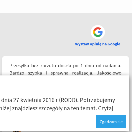
Wystaw opinię na Google
Przesyłka bez zarzutu doszła po 1 dniu od nadania.
Bardzo szybka i sprawna realizacja. Jakościowo
produkty są świetne. Rzetelna firma, z której będę
korzystał i wspierał, ponieważ cała ekipa robi
niesamowita robotę w motocyklowym świecie :).
 dnia 27 kwietnia 2016 r (RODO). Potrzebujemy
Pozdrawiam !
żej znajdziesz szczegóły na ten temat.
Czytaj
Zgadzam się
Riko