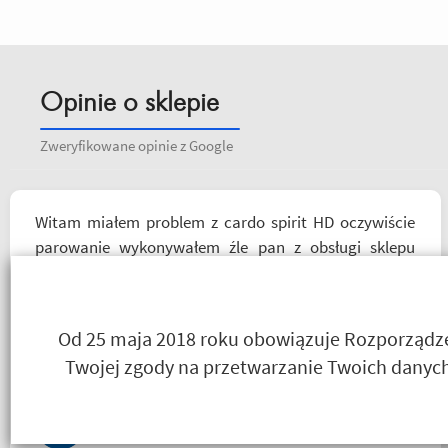
Opinie o sklepie
Zweryfikowane opinie z Google
Witam miałem problem z cardo spirit HD oczywiście
parowanie wykonywałem źle pan z obsługi sklepu
spokojnie i cierpliwie wytłumaczył w czym problem i
sprawa załatwiona polecam serdecznie obsługa daje
radę no i oczywiście nie wyszedłem bez kupna
Od 25 maja 2018 roku obowiązuje Rozporządzen
kurteczki na lato bardzo była mi potrzebna w takie
Twojej zgody na przetwarzanie Twoich danych
upały,LWG
Salceson Morderca