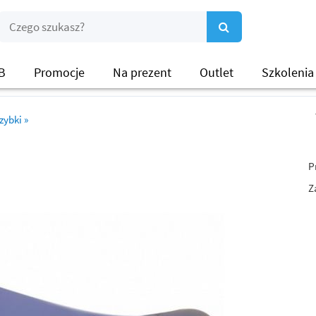
B
Promocje
Na prezent
Outlet
Szkolenia
zybki
»
P
Z