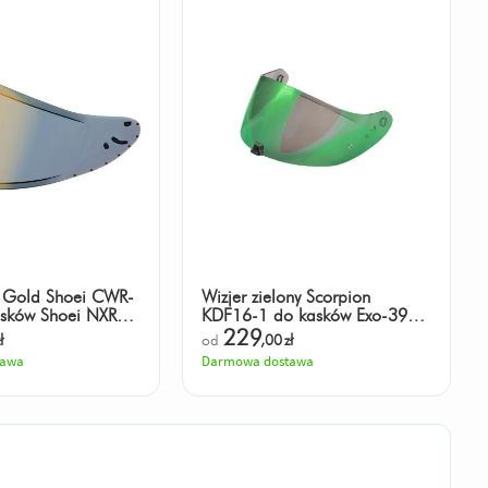
y Gold Shoei CWR-
Wizjer zielony Scorpion
sków Shoei NXR2 /
KDF16-1 do kasków Exo-391-
520-1400-R1
229
ł
od
,00
zł
tawa
Darmowa dostawa