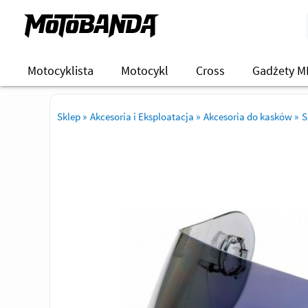
Motocyklista
Motocykl
Cross
Gadżety M
Sklep
»
Akcesoria i Eksploatacja
»
Akcesoria do kasków
»
S