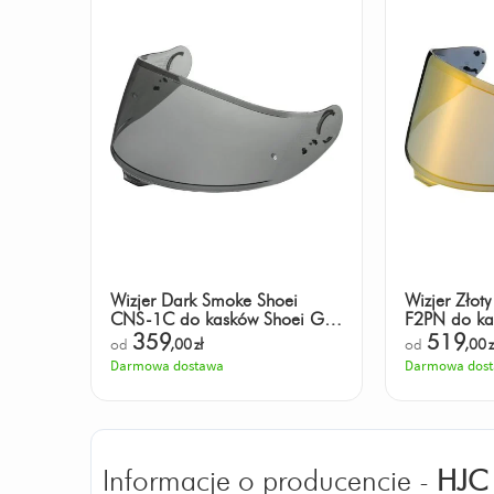
Wizjer Dark Smoke Shoei
Wizjer Złot
CNS-1C do kasków Shoei GT-
F2PN do ka
Air 3
X-SPR PRO
359
519
od
,00
zł
od
,00
z
Darmowa dostawa
Darmowa dos
Informacje o producencie -
HJC