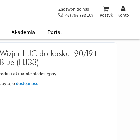
Zadzwoń do nas
(+48) 798 798 169
Koszyk
Konto
Akademia
Portal
Wizjer HJC do kasku I90/I91
Blue (HJ33)
rodukt aktualnie niedostępny
apytaj o
dostępność