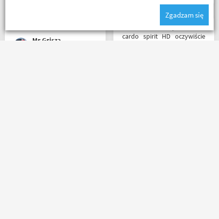
wiedzą że motobanda jest
Zgadzam się
The Best! Już byłem na
miejscu i nadal podtrzymuję
Witam miałem problem z
zdanie.
cardo spirit HD oczywiście
Mr Grisza
parowanie wykonywałem
źle pan z obsługi sklepu
spokojnie i cierpliwie
wytłumaczył w czym
Zamówienie złożone po
problem i sprawa
godzinie 15, paczka
załatwiona polecam
następnego dnia o 11 była
serdecznie obsługa daje
już u mnie. Niejednokrotnie
radę no i oczywiście nie
w innych sklepach tyle
wyszedłem bez kupna
czasu czekałem na
kurteczki na lato bardzo
potwierdzenie zamówienia ?
była mi potrzebna w takie
Kermit
Salceson Morderca
kontakt mailowy bardzo
upały,LWG
sprawny i pomocny towar
dobrze zapakowany od
Masz pytania?
Zadzwoń lub napisz do nas