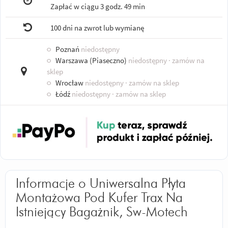
Zapłać w ciągu
3 godz. 49 min
100 dni na zwrot lub wymianę
○
Poznań
niedostępny
○
Warszawa (Piaseczno)
niedostępny
· zamów na
sklep
○
Wrocław
niedostępny
· zamów na sklep
○
Łódź
niedostępny
· zamów na sklep
Informacje o Uniwersalna Płyta
Montażowa Pod Kufer Trax Na
Istniejący Bagażnik, Sw-Motech