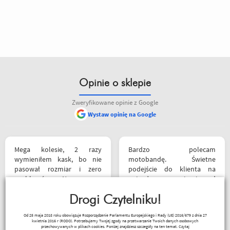
Opinie o sklepie
Zweryfikowane opinie z Google
Wystaw opinię na Google
siebie polecam
Mega kolesie, 2 razy
Bardzo polecam
wymieniłem kask, bo nie
motobandę. Świetne
pasował rozmiar i zero
podejście do klienta na
problemów. Na pewno
najwyższym poziomie od
jeszcze wrócę, a może i
samego początku do końca.
wpadnę przejazdem.
Drogi Czytelniku!
Oby więcej takich sklepów.
Polecam wszystkim
Wojciech Skwarcan
Od 25 maja 2018 roku obowiązuje Rozporządzenie Parlamentu Europejskiego i Rady (UE) 2016/679 z dnia 27
początkującym w temacie
kwietnia 2016 r (RODO). Potrzebujemy Twojej zgody na przetwarzanie Twoich danych osobowych
moto, bo wyjadacze i tak
przechowywanych w plikach cookies. Poniżej znajdziesz szczegóły na ten temat.
Czytaj