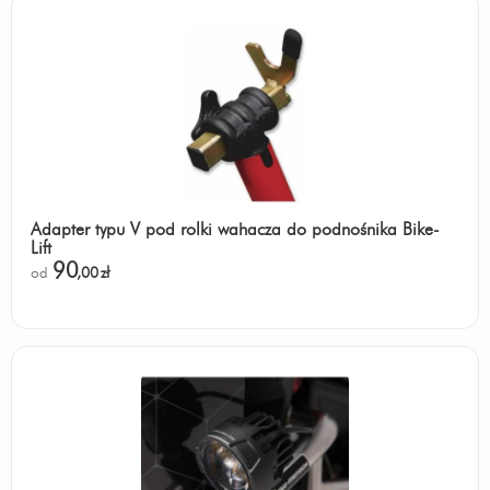
Adapter typu V pod rolki wahacza do podnośnika Bike-
Lift
90
od
,00
zł