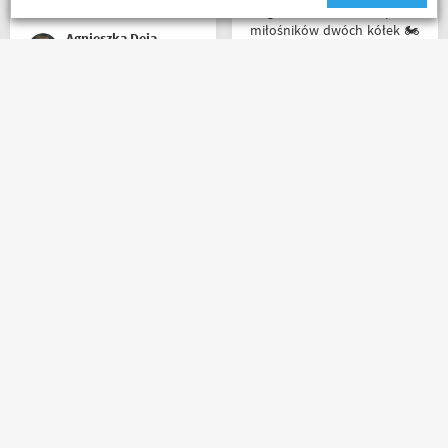
całego serca!
Mega wielki 😱 sklep dla
miłośników dwóch kółek 🏍️
Agnieszka Deja
🛵. Bardzo duży wybór w
asortymencie i w
rozmiarówce. Dużo osób z
obsługi którzy chętnie
Jedyny minus że przez
pomogą i doradzą.Świetny
Poczte przesyłka idzie
kontakt telefoniczny. Z
zdecydowanie za długo. A
pewnością w Poznaniu jak
oprócz tego pełen
nie w regionie sklep nr. 1👍🏻
profesjonalizm
Buty zakupione bardzo
wygode 🤗
marcin maj
Karol Pawłowski
Masz pytania?
Zadzwoń lub napisz do nas
(+48) 798 798 169
sklep@motobanda.pl