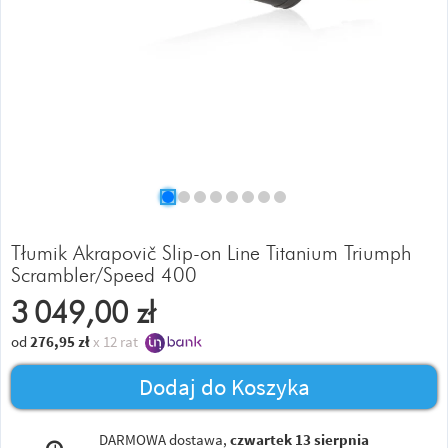
Tłumik Akrapovič Slip-on Line Titanium Triumph
Scrambler/Speed 400
3 049,00
zł
od
276,95
zł
x 12 rat
Dodaj do Koszyka
DARMOWA dostawa,
czwartek 13 sierpnia