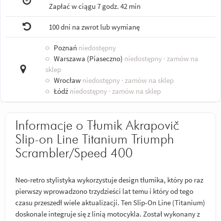
Zapłać w ciągu
7 godz. 42 min
100 dni na zwrot lub wymianę
○
Poznań
niedostępny
○
Warszawa (Piaseczno)
niedostępny
· zamów na
sklep
○
Wrocław
niedostępny
· zamów na sklep
○
Łódź
niedostępny
· zamów na sklep
Informacje o Tłumik Akrapovič
Slip-on Line Titanium Triumph
Scrambler/Speed 400
Neo-retro stylistyka wykorzystuje design tłumika, który po raz
pierwszy wprowadzono trzydzieści lat temu i który od tego
czasu przeszedł wiele aktualizacji. Ten Slip-On Line (Titanium)
doskonale integruje się z linią motocykla. Został wykonany z