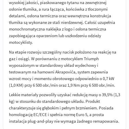
wysokiej jakości, piaskowanego tytanu na zewnętrznej
osłonie tłumika, a rura łącząca, końcówka z tłoczonymi
detalami, osłona termiczna oraz wewnętrzna konstrukcja
tłumika są wykonane ze stali nierdzewnej. Całość uzupełnia
monochromatyczna naklejka z logo i osłona termiczna
zapobiegająca oparzeniom lub uszkodzeniu odzieży
motocyklisty.
Na etapie rozwoju szczególny nacisk położono na reakcję na
gaz i osiągi. W porównaniu z motocyklem Triumph
wyposażonym w standardowy układ wydechowy i
testowanym na hamowni Akrapoviča, system zapewnia
wzrost mocy i momentu obrotowego odpowiednio o 0,7 kW
(1,0 KM) przy 6 500 obr./min oraz 1,9 Nm przy 6 500 obr./min.
Lekkie materiały pozwoliły uzyskać redukcję masy o 39,5% (1,3
kg) w stosunku do standardowego układu. Produkt
charakteryzuje się głębokim i pełnym brzmieniem. Posiada
homologację EC/ECE i spełnia normę Euro 5, a prosta
instalacja plug-and-play nie wymaga żadnego remapowania.