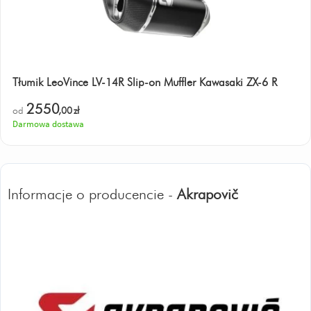
Tłumik LeoVince LV-14R Slip-on Muffler Kawasaki ZX-6 R
2550
od
,00
zł
Darmowa dostawa
Informacje o producencie -
Akrapovič