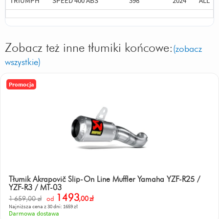
TRIUMPH
SPEED 400 ABS
398
2024
ALL
Zobacz też inne tłumiki końcowe:
(zobacz
wszystkie)
Promocja
Tłumik Akrapovič Slip-On Line Muffler Yamaha YZF-R25 /
YZF-R3 / MT-03
1493
1 659,00 zł
od
,00
zł
Najniższa cena z 30 dni: 1659 zł
Darmowa dostawa