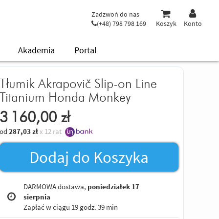
Zadzwoń do nas
(+48) 798 798 169
Koszyk
Konto
Akademia
Portal
Tłumik Akrapovič Slip-on Line
Titanium Honda Monkey
3 160,00
zł
od
287,03
zł
x 12 rat
Dodaj do Koszyka
DARMOWA dostawa,
poniedziałek 17
sierpnia
Zapłać w ciągu
19 godz. 39 min