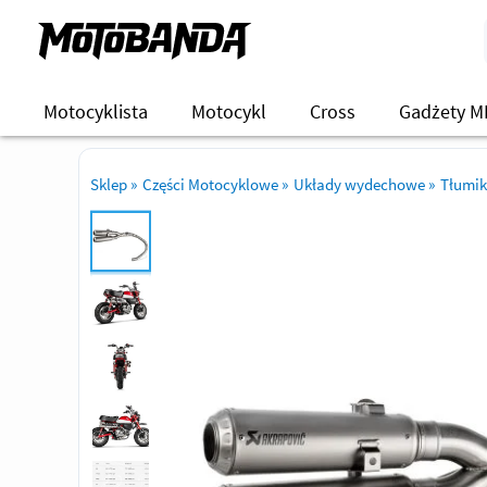
Motocyklista
Motocykl
Cross
Gadżety M
Sklep
»
Części Motocyklowe
»
Układy wydechowe
»
Tłumik