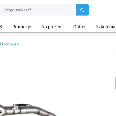
B
Promocje
Na prezent
Outlet
Szkolenia
i końcowe
»