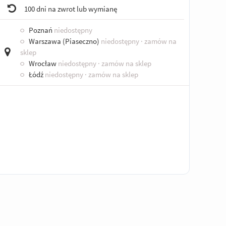
100 dni na zwrot lub wymianę
○
Poznań
niedostępny
○
Warszawa (Piaseczno)
niedostępny
· zamów na
sklep
○
Wrocław
niedostępny
· zamów na sklep
○
Łódź
niedostępny
· zamów na sklep