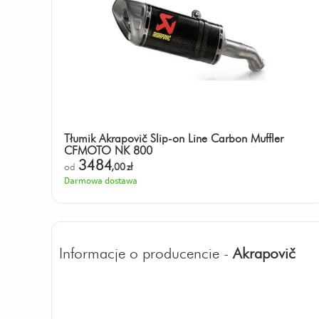
Tłumik Akrapovič Slip-on Line Carbon Muffler
CFMOTO NK 800
3484
od
,00
zł
Darmowa dostawa
Informacje o producencie -
Akrapovič