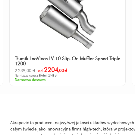
Tłumik LeoVince LV-10 Slip-On Muffler Speed Triple
1200
2204
2 239,00 zł
od
,00
zł
Najniższa cena z 30 dni: 2449 zł
Darmowa dostawa
Akrapovič to producent najwyższej jakości układów wydechowych
całym świecie jako innowacyjna firma high-tech, która w proje