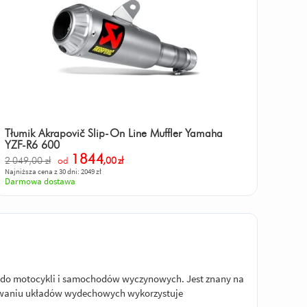
Tłumik Akrapovič Slip-On Line Muffler Yamaha
YZF-R6 600
1844
2 049,00 zł
od
,00
zł
Najniższa cena z 30 dni: 2049 zł
Darmowa dostawa
 do motocykli i samochodów wyczynowych. Jest znany na
ktowaniu układów wydechowych wykorzystuje