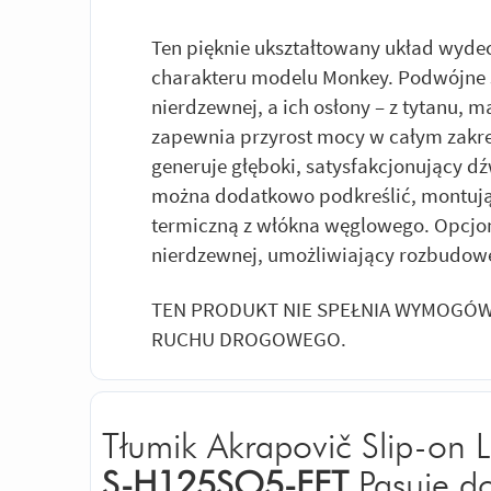
Ten pięknie ukształtowany układ wyde
charakteru modelu Monkey. Podwójne s
nierdzewnej, a ich osłony – z tytanu,
zapewnia przyrost mocy w całym zakre
generuje głęboki, satysfakcjonujący d
można dodatkowo podkreślić, montują
termiczną z włókna węglowego. Opcjonal
nierdzewnej, umożliwiający rozbudow
TEN PRODUKT NIE SPEŁNIA WYMOGÓW
RUCHU DROGOWEGO.
Tłumik Akrapovič Slip-on 
S-H125SO5-FFT
Pasuje d