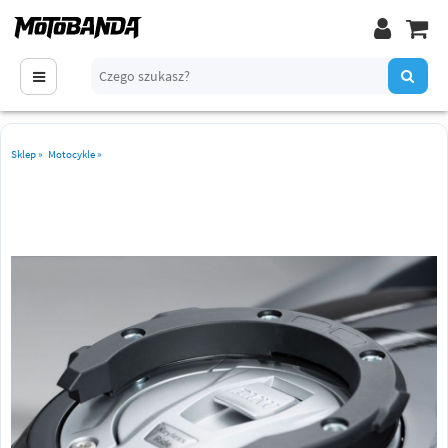
Sklep
»
Motocykle
»