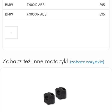
BMW
F 900 R ABS
895
BMW
F 900 XR ABS
895
«
Zobacz też inne motocykl:
(zobacz wszystkie)