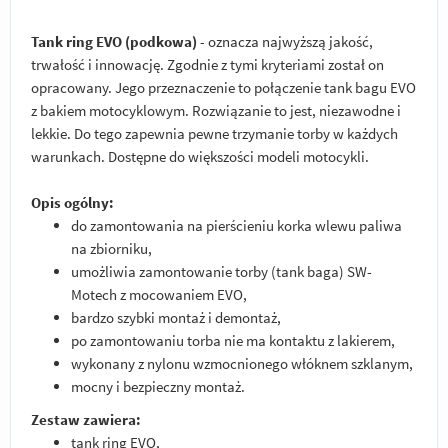
Tank ring EVO (podkowa)
- oznacza najwyższą jakość,
trwałość i innowację. Zgodnie z tymi kryteriami został on
opracowany. Jego przeznaczenie to połączenie tank bagu EVO
z bakiem motocyklowym. Rozwiązanie to jest, niezawodne i
lekkie. Do tego zapewnia pewne trzymanie torby w każdych
warunkach. Dostępne do większości modeli motocykli.
Opis ogólny:
do zamontowania na pierścieniu korka wlewu paliwa
na zbiorniku,
umożliwia zamontowanie torby (tank baga) SW-
Motech z mocowaniem EVO,
bardzo szybki montaż i demontaż,
po zamontowaniu torba nie ma kontaktu z lakierem,
wykonany z nylonu wzmocnionego włóknem szklanym,
mocny i bezpieczny montaż.
Zestaw zawiera:
tank ring EVO,