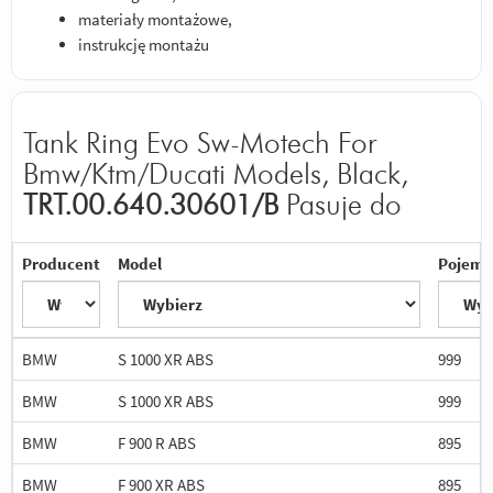
materiały montażowe,
instrukcję montażu
Tank Ring Evo Sw-Motech For
Bmw/Ktm/Ducati Models, Black,
TRT.00.640.30601/B
Pasuje do
Producent
Model
Pojemn
BMW
S 1000 XR ABS
999
BMW
S 1000 XR ABS
999
BMW
F 900 R ABS
895
BMW
F 900 XR ABS
895