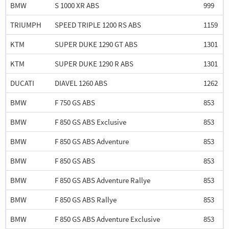
BMW
S 1000 XR ABS
999
TRIUMPH
SPEED TRIPLE 1200 RS ABS
1159
KTM
SUPER DUKE 1290 GT ABS
1301
KTM
SUPER DUKE 1290 R ABS
1301
DUCATI
DIAVEL 1260 ABS
1262
BMW
F 750 GS ABS
853
BMW
F 850 GS ABS Exclusive
853
BMW
F 850 GS ABS Adventure
853
BMW
F 850 GS ABS
853
BMW
F 850 GS ABS Adventure Rallye
853
BMW
F 850 GS ABS Rallye
853
BMW
F 850 GS ABS Adventure Exclusive
853