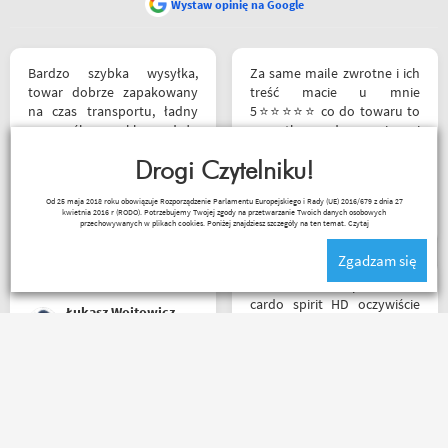
Wystaw opinię na Google
Bardzo szybka wysyłka,
Za same maile zwrotne i ich
towar dobrze zapakowany
treść macie u mnie
na czas transportu, ładny
5⭐⭐⭐⭐⭐ co do towaru to
przemyślany sklep, duży
wszystko zgodne z opisem i
plus za publikowane
szybka realizacja
materiały niejednokrotnie
Drogi Czytelniku!
podpięte do
Remigiusz Musiał
Od 25 maja 2018 roku obowiązuje Rozporządzenie Parlamentu Europejskiego i Rady (UE) 2016/679 z dnia 27
poszczególnych artykułów,
kwietnia 2016 r (RODO). Potrzebujemy Twojej zgody na przetwarzanie Twoich danych osobowych
ceny podobne jak i u innych
przechowywanych w plikach cookies. Poniżej znajdziesz szczegóły na ten temat.
Czytaj
ale za wspomniane
Zgadzam się
materiały publikowane na
ich kanale warto kupować u
Witam miałem problem z
Motobandziorów, kolejne
cardo spirit HD oczywiście
Łukasz Wojtowicz
zamówienie już za kilka dni
parowanie wykonywałem
źle pan z obsługi sklepu
spokojnie i cierpliwie
wytłumaczył w czym
Bardzo fajny sklep,
problem i sprawa
pomocna obsługa pana
załatwiona polecam
Patryka. A najlepsze było to,
serdecznie obsługa daje