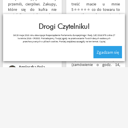
przemili, cierpliwi. Zakupy,
treść macie u mnie
które się do kufra nie
5⭐⭐⭐⭐⭐ co do towaru to
zmieściły, zostały wysłane
wszystko zgodne z opisem i
kurierem - ekstra
szybka realizacja
rozwiązanie! Jakość
Drogi Czytelniku!
produktów (m.in. komplet
Remigiusz Musiał
Od 25 maja 2018 roku obowiązuje Rozporządzenie Parlamentu Europejskiego i Rady (UE) 2016/679 z dnia 27
Rebelhorn) pierwsza klasa -
kwietnia 2016 r (RODO). Potrzebujemy Twojej zgody na przetwarzanie Twoich danych osobowych
już sprawdzone na
przechowywanych w plikach cookies. Poniżej znajdziesz szczegóły na ten temat.
Czytaj
dłuższym wypadzie w
Zgadzam się
Bieszczady. Polecam z
całego serca!
Błyskawiczna przesyłka
(zamówienie o godz. 14,
Agnieszka Deja
paczkomatem już o godz. 8
rano następnego dnia!) ,
paczka zapakowana
schludnie i estetycznie, tak
Zamówienie złożone po
samo kurtka, która była
godzinie 15, paczka
prezentem urodzinowym,
następnego dnia o 11 była
więc nawet nie było
już u mnie. Niejednokrotnie
potrzeby szukania
w innych sklepach tyle
okazjonalnego opakowania.
czasu czekałem na
Zdecydowanie polecam i na
potwierdzenie zamówienia ?
pewno wrócę do
Kermit
Ada Banasiak