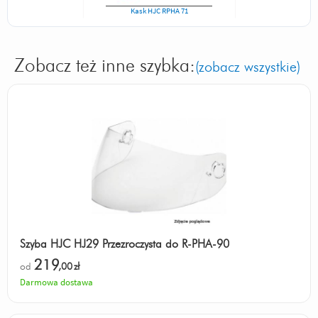
Kask HJC RPHA 71
Zobacz też inne szybka:
(zobacz wszystkie)
Szyba HJC HJ29 Przezroczysta do R-PHA-90
219
od
,00
zł
Darmowa dostawa