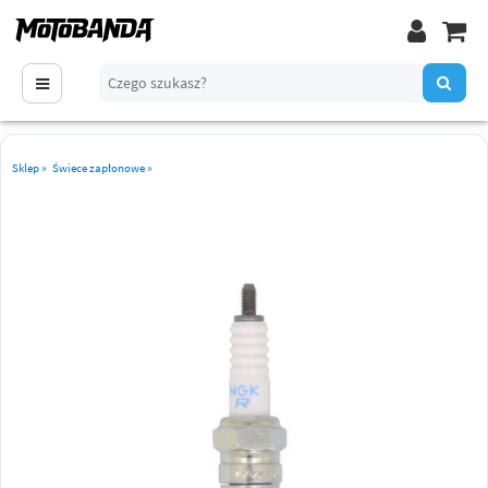
Sklep
»
Świece zapłonowe
»