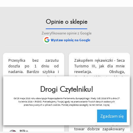
Opinie o sklepie
Zweryfikowane opinie z Google
Wystaw opinię na Google
Przesyłka bez zarzutu
Zakupiłem rękawiczki - Seca
doszła po 1 dniu od
Turismo III, jak dla mnie
nadania. Bardzo szybka i
rewelacja. Obsługa,
sprawna realizacja.
doradztwo i klimat w sklepie
Jakościowo produkty są
na najwyższym poziomie.
świetne. Rzetelna firma, z
Drogi Czytelniku!
Polecam Następnym
której będę korzystał i
zakupem będzie kask.
Czesław Bednarz
Od 25 maja 2018 roku obowiązuje Rozporządzenie Parlamentu Europejskiego i Rady (UE) 2016/679 z dnia 27
wspierał, ponieważ cała
kwietnia 2016 r (RODO). Potrzebujemy Twojej zgody na przetwarzanie Twoich danych osobowych
ekipa robi niesamowita
przechowywanych w plikach cookies. Poniżej znajdziesz szczegóły na ten temat.
Czytaj
robotę w motocyklowym
Zgadzam się
świecie :). Pozdrawiam !
Bardzo szybka wysyłka,
towar dobrze zapakowany
Riko