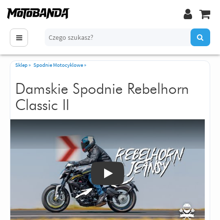
Sklep
»
Spodnie Motocyklowe
»
Damskie Spodnie Rebelhorn
Classic II
Odtwórz