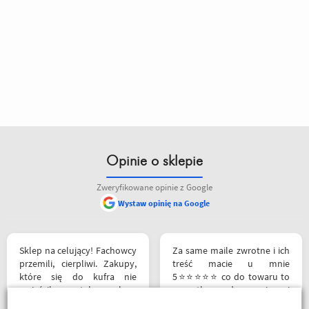
Opinie o sklepie
Zweryfikowane opinie z Google
Wystaw opinię na Google
Sklep na celujący! Fachowcy
Za same maile zwrotne i ich
przemili, cierpliwi. Zakupy,
treść macie u mnie
które się do kufra nie
5⭐⭐⭐⭐⭐ co do towaru to
zmieściły, zostały wysłane
wszystko zgodne z opisem i
kurierem - ekstra
szybka realizacja