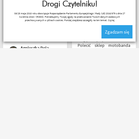
rozwiązanie! Jakość
Drogi Czytelniku!
produktów (m.in. komplet
Remigiusz Musiał
Od 25 maja 2018 roku obowiązuje Rozporządzenie Parlamentu Europejskiego i Rady (UE) 2016/679 z dnia 27
Rebelhorn) pierwsza klasa -
kwietnia 2016 r (RODO). Potrzebujemy Twojej zgody na przetwarzanie Twoich danych osobowych
już sprawdzone na
przechowywanych w plikach cookies. Poniżej znajdziesz szczegóły na ten temat.
Czytaj
dłuższym wypadzie w
Zgadzam się
Bieszczady. Polecam z
całego serca!
Mogę z czystym sumieniem
Polecić sklep motobanda
Agnieszka Deja
może na miejscu mnie nie
było ale fachowa pomoc
poprzez e-mail przy zakupie
pomogła , profesjonalne
Bardzo szybko, bardzo
podejście do klienta , kiedyś
sprawnie i bardzo
jak pozwoli na to pogoda
profesjonalnie! Pełna
napewno się wybiorę do
informacja o statusie
sklepu a tym czasem
przesylki. Dziękuję. Takie
pozostaje napić się kawy w
zakupy to naprawdę
ich kubku
przyjemność. Polecam!
Robert Rudnicki
Paweł W