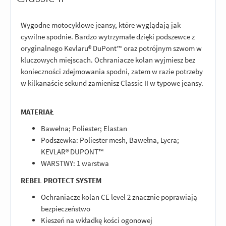
Wygodne motocyklowe jeansy, które wyglądają jak
cywilne spodnie. Bardzo wytrzymałe dzięki podszewce z
oryginalnego Kevlaru® DuPont™ oraz potrójnym szwom w
kluczowych miejscach. Ochraniacze kolan wyjmiesz bez
konieczności zdejmowania spodni, zatem w razie potrzeby
w kilkanaście sekund zamienisz Classic II w typowe jeansy.
MATERIAŁ
Bawełna; Poliester; Elastan
Podszewka: Poliester mesh, Bawełna, Lycra;
KEVLAR® DUPONT™
WARSTWY: 1 warstwa
REBEL PROTECT SYSTEM
Ochraniacze kolan CE level 2 znacznie poprawiają
bezpieczeństwo
Kieszeń na wkładkę kości ogonowej