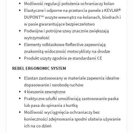
Możliwość regulacji położenia ochraniaczy kolan
Elastyczne i odporne na przetarcia panele z KEVLAR®
DUPONT™ wszyte wewnątrz na kolanach, biodrach i
w pasie gwarantujące bezpieczeństwo
Podwójne i potrójne szwy znacznie zwiększają
wytrzymałość
Elementy odblaskowe Reflective zapewniają
znakomitą widoczność motocyklisty na drodze
Produkt uszyty zgodnie ze standardami CE
REBEL ERGONOMIC SYSTEM
Elastan zastosowany w materiale zapewnia idealne
dopasowanie i swobodę ruchów
4 kieszenie zewnętrzne
Praktyczne szlufki umożliwiają zastosowanie paska
lub pasa do spinania z kurtką
Możliwość wyciągnięcia ochraniaczy bez
konieczności zdejmowania spodni ułatwia używanie
ich na co dzień