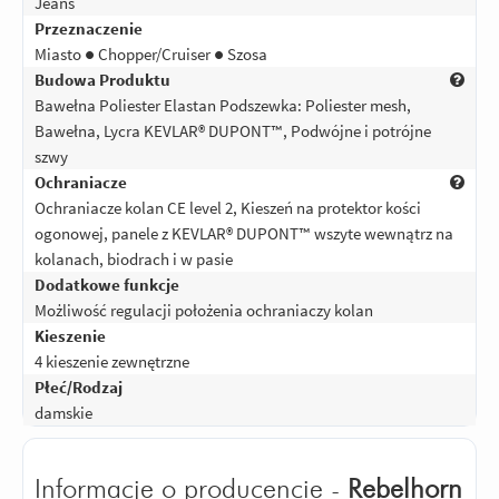
Jeans
Przeznaczenie
Miasto ● Chopper/Cruiser ● Szosa
Budowa Produktu
Bawełna Poliester Elastan Podszewka: Poliester mesh,
Bawełna, Lycra KEVLAR® DUPONT™, Podwójne i potrójne
szwy
Ochraniacze
Ochraniacze kolan CE level 2, Kieszeń na protektor kości
ogonowej, panele z KEVLAR® DUPONT™ wszyte wewnątrz na
kolanach, biodrach i w pasie
Dodatkowe funkcje
Możliwość regulacji położenia ochraniaczy kolan
Kieszenie
4 kieszenie zewnętrzne
Płeć/Rodzaj
damskie
Informacje o producencie -
Rebelhorn