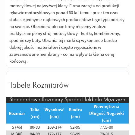
motocyklowej najwyższej klasy. Firma zaczęła od produkcji
rękawic motocyklowych ponad 60 lat temu i przez ten czas
stała się jednym z najlepszych producentów tego typu odzieży
na świecie. Obecnie w ofercie firmy możemy znaleźć
praktycznie pełny strój motocyklowy - kurtki, kombinezony,
spodnie czy buty. Ubrania tej marki są wykonane z bardzo
dobrej jakości materiałów i często wyposażone w
zaawansowane membrany - co ma wpływ także na cenę
końcową.
Tabele Rozmiarów
Standardowe Rozmiary Spodni Held dla Mężczyzn
Wewnętrzna
Talia
Wysokość
Biodra
Rozmiar
Długość Nogawki
(cm)
(cm)
(cm)
(cm)
S (46)
80-83
169-174
92-95
77.5-80
M (48)
84-88
172-177
96-99
79-81,5