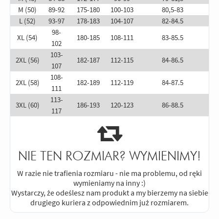
M (50)
89-92
175-180
100-103
80,5-83
L (52)
93-97
178-183
104-107
82-84.5
98-
XL (54)
180-185
108-111
83-85.5
102
103-
2XL (56)
182-187
112-115
84-86.5
107
108-
2XL (58)
182-189
112-119
84-87.5
111
113-
3XL (60)
186-193
120-123
86-88.5
117
NIE TEN ROZMIAR? WYMIENIMY!
W razie nie trafienia rozmiaru - nie ma problemu, od ręki
wymieniamy na inny :)
Wystarczy, że odeślesz nam produkt a my bierzemy na siebie
drugiego kuriera z odpowiednim już rozmiarem.