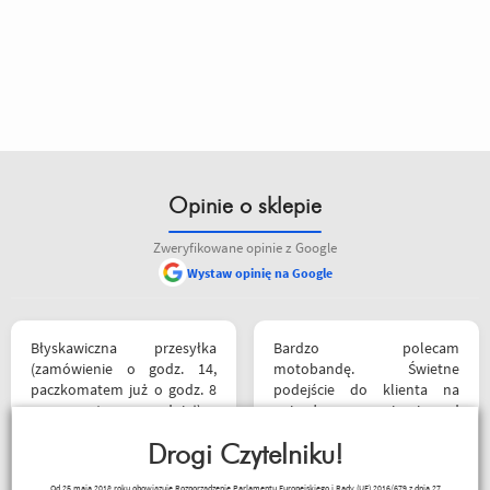
Opinie o sklepie
Zweryfikowane opinie z Google
Wystaw opinię na Google
Błyskawiczna przesyłka
Bardzo polecam
(zamówienie o godz. 14,
motobandę. Świetne
paczkomatem już o godz. 8
podejście do klienta na
rano następnego dnia!) ,
najwyższym poziomie od
paczka zapakowana
samego początku do końca.
schludnie i estetycznie, tak
Drogi Czytelniku!
Oby więcej takich sklepów.
samo kurtka, która była
Od 25 maja 2018 roku obowiązuje Rozporządzenie Parlamentu Europejskiego i Rady (UE) 2016/679 z dnia 27